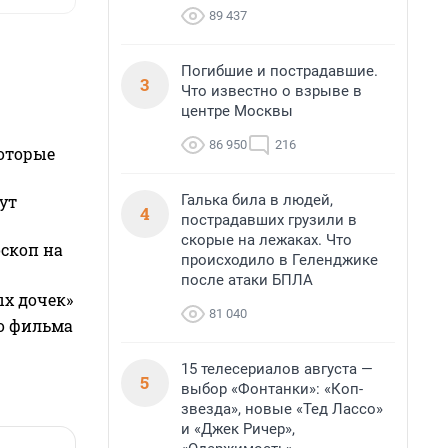
89 437
Погибшие и пострадавшие.
3
Что известно о взрыве в
центре Москвы
86 950
216
которые
Галька била в людей,
ут
4
пострадавших грузили в
скорые на лежаках. Что
оскоп на
происходило в Геленджике
после атаки БПЛА
ых дочек»
81 040
го фильма
15 телесериалов августа —
5
выбор «Фонтанки»: «Коп-
звезда», новые «Тед Лассо»
и «Джек Ричер»,