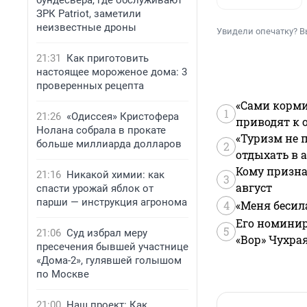
бундесвера, где обслуживают
ЗРК Patriot, заметили
неизвестные дроны
Увидели опечатку? В
21:31
Как приготовить
настоящее мороженое дома: 3
проверенных рецепта
«Сами корми
1
21:26
«Одиссея» Кристофера
приводят к 
Нолана собрала в прокате
«Туризм не 
больше миллиарда долларов
2
отдыхать в а
Кому призна
21:16
Никакой химии: как
3
август
спасти урожай яблок от
парши — инструкция агронома
4
«Меня бесил
Его номинир
5
21:06
Суд избрал меру
«Вор» Чухра
пресечения бывшей участнице
«Дома-2», гулявшей голышом
по Москве
21:00
Наш проект: Как