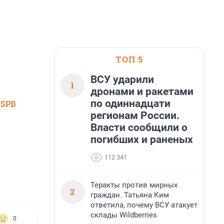
ТОП 5
ВСУ ударили
1
дронами и ракетами
по одиннадцати
 SPB
регионам России.
Власти сообщили о
погибших и раненых
112 341
Теракты против мирных
2
граждан. Татьяна Ким
ответила, почему ВСУ атакует
склады Wildberries
0