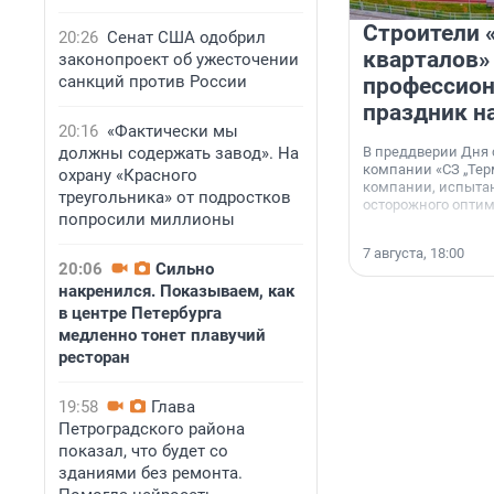
Строители 
20:26
Сенат США одобрил
кварталов»
законопроект об ужесточении
санкций против России
профессио
праздник н
20:16
«Фактически мы
должны содержать завод». На
В преддверии Дня
компании «СЗ „Тер
охрану «Красного
компании, испытан
треугольника» от подростков
осторожного опти
попросили миллионы
7 августа, 18:00
20:06
Сильно
накренился. Показываем, как
в центре Петербурга
медленно тонет плавучий
ресторан
19:58
Глава
Петроградского района
показал, что будет со
зданиями без ремонта.