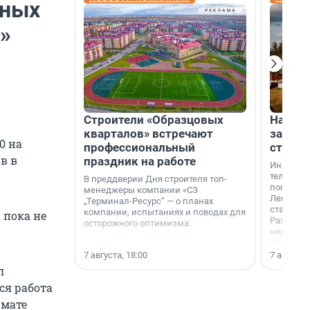
нных
»
Строители «Образцовых
На вод
кварталов» встречают
зарабо
0 на
профессиональный
станци
в в
праздник на работе
Инженер
телеком-
В преддверии Дня строителя топ-
популярн
менеджеры компании «СЗ
Ленингра
„Терминал-Ресурс“ — о планах
станции 
компании, испытаниях и поводах для
 пока не
Раздолин
осторожного оптимизма.
недалеко
водопада
7 августа, 18:00
7 августа,
л
ся работа
рмате