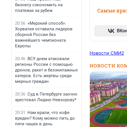
бизнесу сэкономить на
Самые ярки
платежах за рубеж
20:56
«Мерзкий способ»:
Хорватия оставила лидеров
ВКо
сборной России без
важнейшего чемпионата
Европы
Новости СМИ2
20:46
ВСУ днем атаковали
регионы России с помощью
НОВОСТИ КО
дронов, ракет и безэкипажных
катеров. Есть жертвы среди
мирных граждан
20:36
Суд в Петербурге заочно
арестовал Лидию Невзорову*
20:31
Нам врали, что кофе
вреден? Кому можно пить до
пяти чашек в день