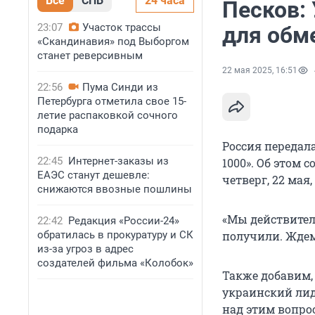
Все
СПБ
24 часа
Песков:
23:07
Участок трассы
для обм
«Скандинавия» под Выборгом
станет реверсивным
22 мая 2025, 16:51
22:56
Пума Синди из
Петербурга отметила свое 15-
летие распаковкой сочного
подарка
Россия передал
22:45
Интернет-заказы из
1000». Об этом 
ЕАЭС станут дешевле:
четверг, 22 мая,
снижаются ввозные пошлины
«Мы действител
22:42
Редакция «России-24»
обратилась в прокуратуру и СК
получили. Ждем
из-за угроз в адрес
создателей фильма «Колобок»
Также добавим,
украинский лид
над этим вопрос