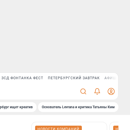
ЗСД ФОНТАНКА ФЕСТ
ПЕТЕРБУРГСКИЙ ЗАВТРАК
АФИША PLUS
рбург ищет креатив
Основатель Levrana и критика Татьяны Ким
Зач
НОВОСТИ КОМПАНИЙ
НОВОС