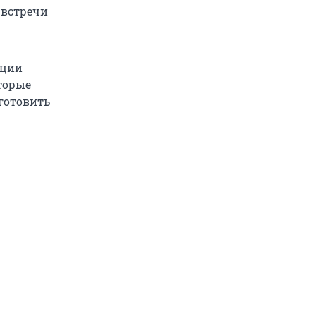
 встречи
ации
оторые
готовить