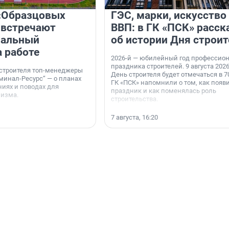
«Образцовых
ГЭС, марки, искусство
 встречают
ВВП: в ГК «ПСК» расск
нальный
об истории Дня строит
а работе
2026-й — юбилейный год профессио
праздника строителей. 9 августа 2026
 строителя топ-менеджеры
День строителя будет отмечаться в 70
минал-Ресурс“ — о планах
ГК «ПСК» напомнили о том, как появ
иях и поводах для
праздник и как поменялась роль
мизма.
строительства.
7 августа, 16:20