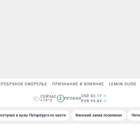
ЕРЕБРЯНОЕ ОЖЕРЕЛЬЕ
ПРИЗНАНИЕ И ВЛИЯНИЕ
LEMON GUIDE
USD 82,17
СЕЙЧАС
2
ПРОБКИ
+19°C
EUR 94,84
поступил в вузы Петербурга по квоте
Финский залив позеленел
Пете