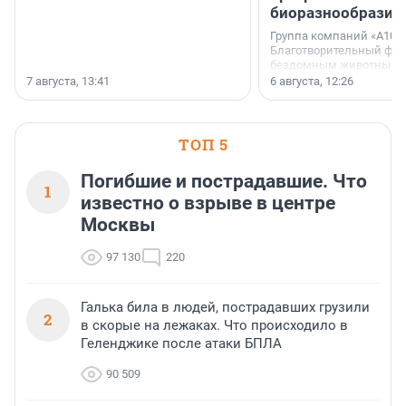
биоразнообразия
Группа компаний «А101»
Благотворительный фо
бездомным животным 
заключили соглашение
7 августа, 13:41
6 августа, 12:26
стратегическом сотрудн
ТОП 5
Погибшие и пострадавшие. Что
1
известно о взрыве в центре
Москвы
97 130
220
Галька била в людей, пострадавших грузили
2
в скорые на лежаках. Что происходило в
Геленджике после атаки БПЛА
90 509