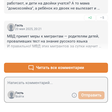
работают, и дети на двойки учатся? А то мама 
"домохозяйка", а ребёнок из двоек не вылезает и 
домашние задания в принципе не делаются. И пишет 
+2
–5
как курица лапой, и сам написанное прочитать не 
может, и при списывании в слове их 6 букв две 
Гость
ошибки делает? Что с этими родителями будем 
20 мая 2025, 20:21
делать? Давайте тоже обяжем выучить ребёнка 
МВД примет меры к мигрантам — родителям детей, 
началам русского языка и математики за свой счёт
проваливших тест на знание русского языка

И правильно! МВД этих мигрантов за сутки научит 
русскому языку! Там известные специалисты
+2
–0
Читать все комментарии
Гость
Отправить
Войти