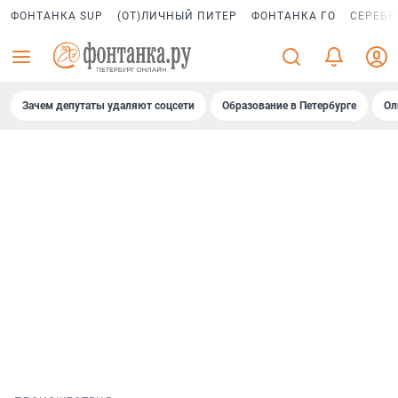
ФОНТАНКА SUP
(ОТ)ЛИЧНЫЙ ПИТЕР
ФОНТАНКА ГО
СЕРЕБР
Зачем депутаты удаляют соцсети
Образование в Петербурге
Ол