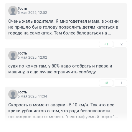
Гость
5 мая 2025, 12:52
Очень жаль водителя. Я многодетная мама, в жизни 
не пришло бы в голову позволить детям кататься в 
городе на самокатах. Тем более баловаться на 
парковке. За рулем машины тоже мог быть родитель 
+1
–2
с ребенком.
Гость
5 мая 2025, 12:02
судя по коментам, у 80% надо отобрать и права и 
машину, а еще лучше ограничить свободу.
+3
–1
Гость
5 мая 2025, 11:34
Скорость в момент аварии - 5-10 км/ч. Так что все 
крики урбанистов о том, что ради безопасности 
пешеходов надо отменить "нештрафуемый порог" 
60+20 км/ч - мимо кассы.
+0
–3