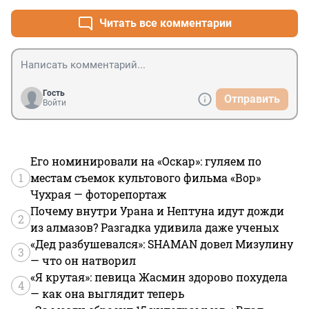
Читать все комментарии
Гость
Отправить
Войти
Его номинировали на «Оскар»: гуляем по
1
местам съемок культового фильма «Вор»
Чухрая — фоторепортаж
Почему внутри Урана и Нептуна идут дожди
2
из алмазов? Разгадка удивила даже ученых
«Дед разбушевался»: SHAMAN довел Мизулину
3
— что он натворил
«Я крутая»: певица Жасмин здорово похудела
4
— как она выглядит теперь