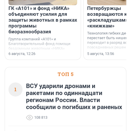
ГК «А101» и фонд «НИКА»
Петербуржцы
объединяют усилия для
возвращаются к
защиты животных в рамках
«раскладушкам» 
программы
«книжкам»
биоразнообразия
Технология гибких дисп
перестает быть нишевы
Группа компаний «А101» и
переходит в разряд вос
Благотворительный фонд помощи
повседневных решений
бездомным животным «НИКА»
заключили соглашение о
6 августа, 12:26
5 августа, 13:56
стратегическом сотрудничестве.
ТОП 5
ВСУ ударили дронами и
1
ракетами по одиннадцати
регионам России. Власти
сообщили о погибших и раненых
108 813