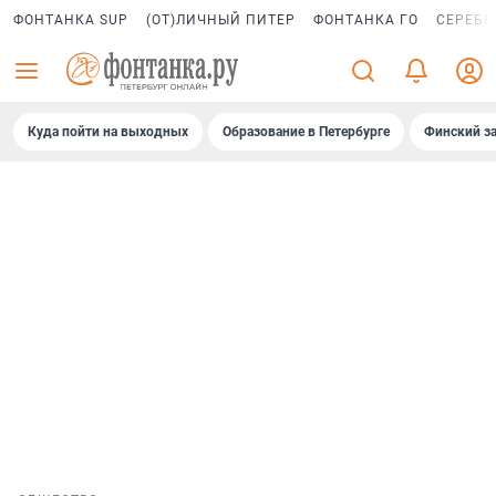
ФОНТАНКА SUP
(ОТ)ЛИЧНЫЙ ПИТЕР
ФОНТАНКА ГО
СЕРЕБР
Куда пойти на выходных
Образование в Петербурге
Финский за