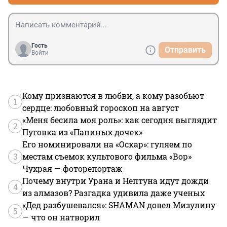
Гость
Отправить
Войти
Кому признаются в любви, а кому разобьют
1
сердце: любовный гороскоп на август
«Меня бесила моя роль»: как сегодня выглядит
2
Пуговка из «Папиных дочек»
Его номинировали на «Оскар»: гуляем по
3
местам съемок культового фильма «Вор»
Чухрая — фоторепортаж
Почему внутри Урана и Нептуна идут дожди
4
из алмазов? Разгадка удивила даже ученых
«Дед разбушевался»: SHAMAN довел Мизулину
5
— что он натворил