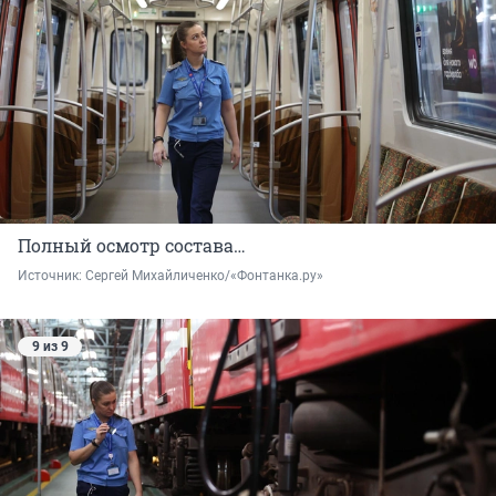
Полный осмотр состава…
Источник: 
Сергей Михайличенко/«Фонтанка.ру»
9 из 9