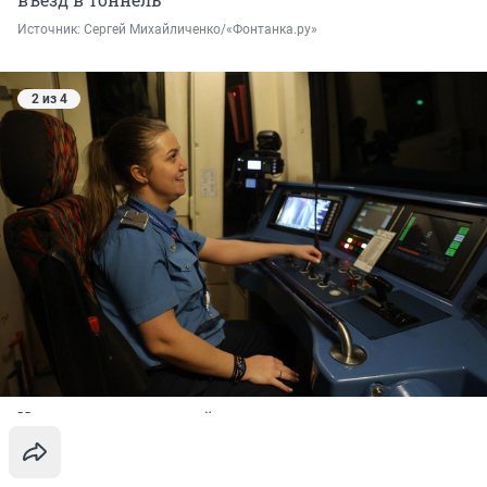
Источник: 
Сергей Михайличенко/«Фонтанка.ру»
2 из 4
Несколько мгновений, и электропоезд
оказывается в полной темноте
Источник: 
Сергей Михайличенко/«Фонтанка.ру»