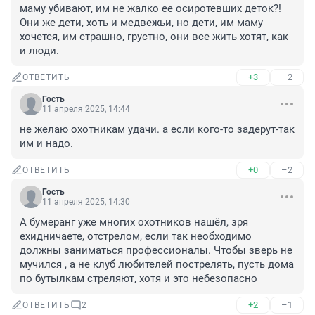
маму убивают, им не жалко ее осиротевших деток?! 
Они же дети, хоть и медвежьи, но дети, им маму 
хочется, им страшно, грустно, они все жить хотят, как 
и люди.
+3
–2
ОТВЕТИТЬ
Гость
11 апреля 2025, 14:44
не желаю охотникам удачи. а если кого-то задерут-так 
им и надо.
+0
–2
ОТВЕТИТЬ
Гость
11 апреля 2025, 14:30
А бумеранг уже многих охотников нашёл, зря 
ехидничаете, отстрелом, если так необходимо 
должны заниматься профессионалы. Чтобы зверь не 
мучился , а не клуб любителей пострелять, пусть дома 
по бутылкам стреляют, хотя и это небезопасно
+2
–1
ОТВЕТИТЬ
2