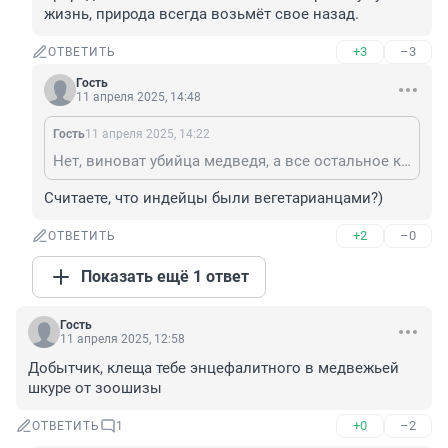
жизнь, природа всегда возьмёт свое назад.
+3
–3
ОТВЕТИТЬ
Гость
11 апреля 2025, 14:48
Гость
11 апреля 2025, 14:22
Нет, виноват убийца медведя, а все остальное карма и ответка руками других людей и даже насекомых. Северомериканские индейцы это знали отлично, живя на природе и в гармонии с природой. Нельзя безнаказанно забирать чужую жизнь, природа всегда возьмёт свое назад.
Считаете, что индейцы были вегетарианцами?)
+2
–0
ОТВЕТИТЬ
Показать ещё 1 ответ
Гость
11 апреля 2025, 12:58
Добытчик, клеща тебе энцефалитного в медвежьей 
шкуре от зоошизы
+0
–2
ОТВЕТИТЬ
1