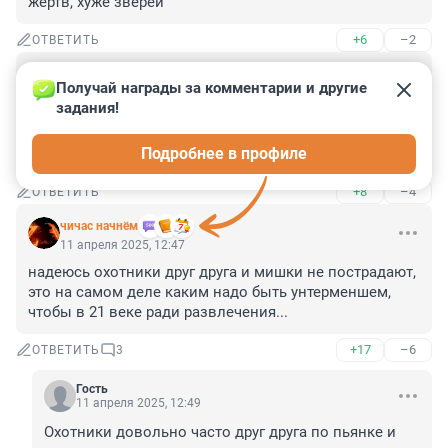
жертв, хуже зверей
+6
–2
ОТВЕТИТЬ
Гость
11 апреля 2025, 12:47
Получай награды за комментарии и другие 
задания!
Желаю мишкам удачной засады и охоты на 
охотников. И желаю чтобы ни один мишка не 
Подробнее в профиле
пострадал от человеческих развлекушек.
+8
–4
ОТВЕТИТЬ
чичас начнём
11 апреля 2025, 12:47
надеюсь охотники друг друга и мишки не пострадают, 
это на самом деле каким надо быть унтерменшем, 
чтобы в 21 веке ради развлечения...
+17
–6
ОТВЕТИТЬ
3
Гость
11 апреля 2025, 12:49
Охотники довольно часто друг друга по пьянке и 