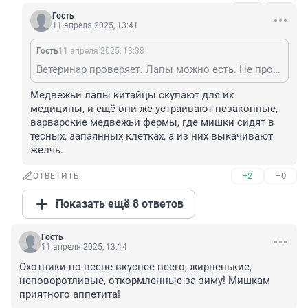
Гость
11 апреля 2025, 13:41
Гость
11 апреля 2025, 13:38
Ветеринар проверяет. Лапы можно есть. Не пробовал, но говорят, что вкусные. Трихиннелез есть у всех, но он только отдельных частях туши.
Медвежьи лапы китайцы скупают для их 
медицины, и ещё они же устраивают незаконные, 
варварские медвежьи фермы, где мишки сидят в 
тесных, запаянных клетках, а из них выкачивают 
желчь.
+2
–0
ОТВЕТИТЬ
Показать ещё 8 ответов
Гость
11 апреля 2025, 13:14
Охотники по весне вкуснее всего, жирненькие, 
неповоротливые, откормленные за зиму! Мишкам 
приятного аппетита!