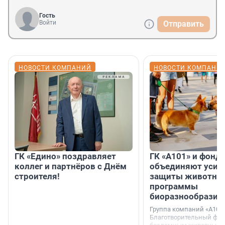
Гость
Войти
Отправить
НОВОСТИ КОМПАНИЙ
НОВОСТИ КОМПАНИ
ГК «Едино» поздравляет
ГК «А101» и фонд
коллег и партнёров с Днём
объединяют усил
строителя!
защиты животных
программы
биоразнообразия
Группа компаний «А101»
Благотворительный фо