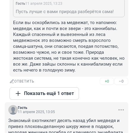
Гость
11 апреля 2025, 13:23
Пусть лучше с вами природа разберётся сама!
Если вы оскорбились за медвежат, то напомню: 
медведи, как и почти все звери - это каннибалы. 
Каждый спасенный и вывезенный из леса 
медвежонок это возможно смерть взрослого 
самца-шатуна, они спасаются, поедая потомство, 
возможно чужое, но и свое тоже. Природа 
жестокая система, не такая конечно как человек, но 
все же. Даже зайцы склонны к каннибализму если 
есть нечего в голодную зиму.
+0
–0
ОТВЕТИТЬ
Показать ещё 1 ответ
Гость
11 апреля 2025, 13:05
Знакомый охотниклет десять назад убил медведя и 
привез плоховыделанную шкуру жене в подарок, 
молодая женщина погибла от клещевого энцефалита 