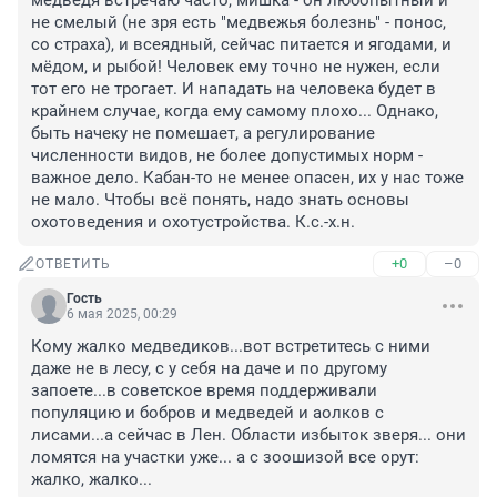
медведя встречаю часто, мишка - он любопытный и 
не смелый (не зря есть "медвежья болезнь" - понос, 
со страха), и всеядный, сейчас питается и ягодами, и 
мёдом, и рыбой! Человек ему точно не нужен, если 
тот его не трогает. И нападать на человека будет в 
крайнем случае, когда ему самому плохо... Однако, 
быть начеку не помешает, а регулирование 
численности видов, не более допустимых норм - 
важное дело. Кабан-то не менее опасен, их у нас тоже 
не мало. Чтобы всё понять, надо знать основы 
охотоведения и охотустройства. К.с.-х.н.
+0
–0
ОТВЕТИТЬ
Гость
6 мая 2025, 00:29
Кому жалко медведиков...вот встретитесь с ними 
даже не в лесу, с у себя на даче и по другому 
запоете...в советское время поддерживали 
популяцию и бобров и медведей и аолков с 
лисами...а сейчас в Лен. Области избыток зверя... они 
ломятся на участки уже... а с зоошизой все орут: 
жалко, жалко...