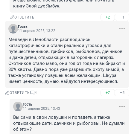
А ещё можно посмотреть фильм, или почитать 
книгу Злой дух Ямбуя.
+2
–1
ОТВЕТИТЬ
Гость
11 апреля 2025, 13:22
Медведи в Ленобласти расплодились 
катастрофически и стали реальной угрозой для 
путешественников, грибников, рыболовов, дачников 
и даже детей, отдыхающих в загородных лагерях. 
Охотников стало мало, они год от года не выбирают и 
30% квоты. Давно пора уже разрешить охоту зимой, а 
также установку ловушек всем желающим. Шкура 
имеет ценность, думаю, найдутся интересующиеся.
+7
–5
ОТВЕТИТЬ
4
Гость
11 апреля 2025, 13:43
Вы сами в свои ловушки и попадете, а также 
отдыхающие дети, дачники и рыболовы. Не думали 
об этом?