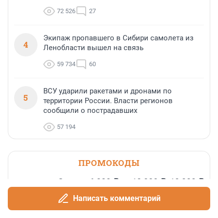
72 526
27
Экипаж пропавшего в Сибири самолета из
4
Ленобласти вышел на связь
59 734
60
ВСУ ударили ракетами и дронами по
5
территории России. Власти регионов
сообщили о пострадавших
57 194
ПРОМОКОДЫ
Скидка 6 000 ₽ от 10 000 ₽, 10 000 ₽
от 15 000 ₽, 20 000 ₽ от 30 000 ₽ и
Написать комментарий
35 000 ₽ от 50 000 ₽ на первый и
все повторные заказы по