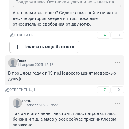
Поддерживаю. Охотникам удачи и не жалеть патронов. Каждый выстрел в лесу, даже неудачный добавляет безопасности людям. Но зоошиза она такая, мишуток любят только с дивана, в лес не ходят и не знают какой это страшный хищник.
А кто вам звал в лес? Сидите дома, пейте пивко, а 
лес - территория зверей и птиц, пока ещё 
относительно свободная от двуногих.
+4
–3
ОТВЕТИТЬ
Показать ещё 4 ответа
Гость
11 апреля 2025, 12:42
В прошлом году от 15 т.р.Недорого ценят медвежью 
душу,((
+7
–0
ОТВЕТИТЬ
1
Гость
11 апреля 2025, 19:27
Так он и этих денег не стоит, плюс патроны, плюс 
бензин и т.д. а мясо у всех сейчас трихиниллезом 
заражено.