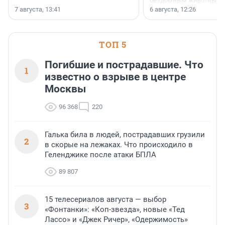
бездомным животным 
заключили соглашение
7 августа, 13:41
6 августа, 12:26
стратегическом сотрудн
ТОП 5
Погибшие и пострадавшие. Что
1
известно о взрыве в центре
Москвы
96 368
220
Галька била в людей, пострадавших грузили
2
в скорые на лежаках. Что происходило в
Геленджике после атаки БПЛА
89 807
15 телесериалов августа — выбор
3
«Фонтанки»: «Коп-звезда», новые «Тед
Лассо» и «Джек Ричер», «Одержимость»