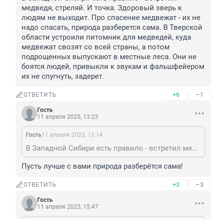
медведя, стреляй. И точка. Здоровый зверь к 
людям не выходит. Про спасение медвежат - их не 
надо спасать, природа разберется сама. В Тверской 
области устроили питомник для медведей, куда 
медвежат свозят со всей страны, а потом 
подрощенных выпускают в местные леса. Они не 
боятся людей, привыкли к звукам и фальшфейером 
их не спугнуть, задерет.
+6
–1
ОТВЕТИТЬ
Гость
11 апреля 2025, 13:23
Гость
11 апреля 2025, 13:14
В Западной Сибири есть правило - встретил медведя, стреляй. И точка. Здоровый зверь к людям не выходит. Про спасение медвежат - их не надо спасать, природа разберется сама. В Тверской области устроили питомник для медведей, куда медвежат свозят со всей страны, а потом подрощенных выпускают в местные леса. Они не боятся людей, привыкли к звукам и фальшфейером их не спугнуть, задерет.
Пусть лучше с вами природа разберётся сама!
+3
–3
ОТВЕТИТЬ
Гость
11 апреля 2025, 15:47