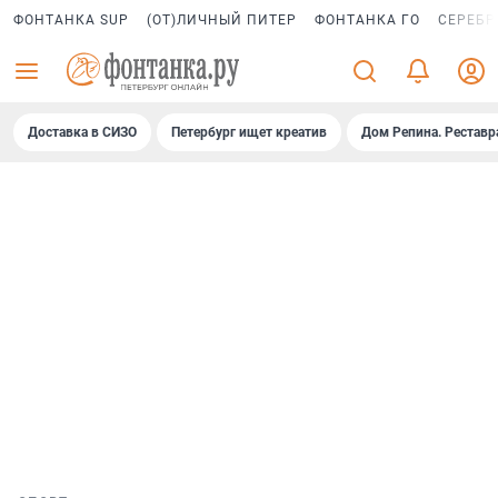
ФОНТАНКА SUP
(ОТ)ЛИЧНЫЙ ПИТЕР
ФОНТАНКА ГО
СЕРЕБР
Доставка в СИЗО
Петербург ищет креатив
Дом Репина. Реставр