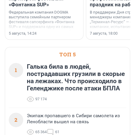
«Фонтанка SUP»
праздник на рабо
Федеральная компания DOGMA
В преддверии Дня строи
выступила семейным партнером
менеджеры компании «
фестиваля сапсерфинга «Фонтанка
„Терминал-Ресурс“ — о 
SUP» и поддержала одну из самых
компании, испытаниях 
ярких и романтичных номинаций —
осторожного оптимизма
5 августа, 14:24
7 августа, 18:00
«SUP-свадьба».
ТОП 5
Галька била в людей,
1
пострадавших грузили в скорые
на лежаках. Что происходило в
Геленджике после атаки БПЛА
97 174
Экипаж пропавшего в Сибири самолета из
2
Ленобласти вышел на связь
65 364
61