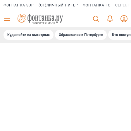
ФОНТАНКА SUP
(ОТ)ЛИЧНЫЙ ПИТЕР
ФОНТАНКА ГО
СЕРЕБР
Куда пойти на выходных
Образование в Петербурге
Кто поступ