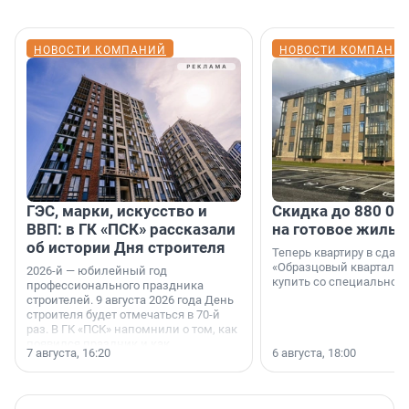
НОВОСТИ КОМПАНИЙ
НОВОСТИ КОМПАНИ
ГЭС, марки, искусство и
Скидка до 880 00
ВВП: в ГК «ПСК» рассказали
на готовое жильё
об истории Дня строителя
Теперь квартиру в сда
«Образцовый квартал 1
2026-й — юбилейный год
купить со специальной 
профессионального праздника
строителей. 9 августа 2026 года День
строителя будет отмечаться в 70-й
раз. В ГК «ПСК» напомнили о том, как
появился праздник и как
7 августа, 16:20
6 августа, 18:00
поменялась роль строительства.