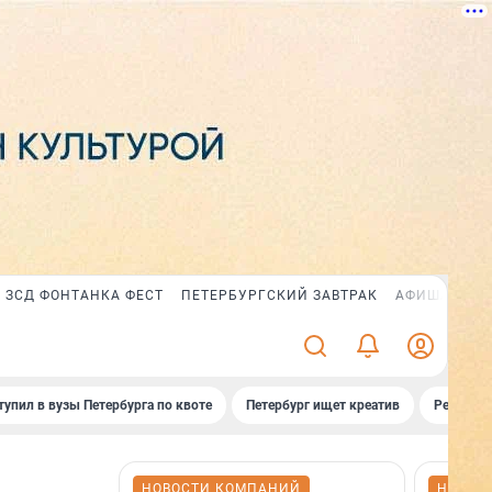
ЗСД ФОНТАНКА ФЕСТ
ПЕТЕРБУРГСКИЙ ЗАВТРАК
АФИША PLUS
тупил в вузы Петербурга по квоте
Петербург ищет креатив
Рейтинги
НОВОСТИ КОМПАНИЙ
НОВОС