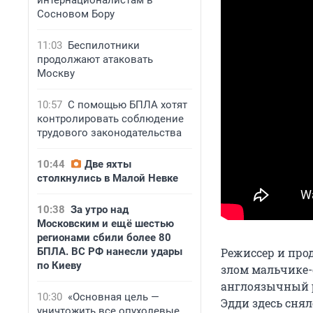
интернационалистам в
Сосновом Бору
11:03
Беспилотники
продолжают атаковать
Москву
10:57
С помощью БПЛА хотят
контролировать соблюдение
трудового законодательства
10:44
Две яхты
столкнулись в Малой Невке
10:38
За утро над
Московским и ещё шестью
регионами сбили более 80
БПЛА. ВС РФ нанесли удары
Режиссер и про
по Киеву
злом мальчике-с
англоязычный р
10:30
«Основная цель —
Эдди здесь сня
уничтожить все опухолевые