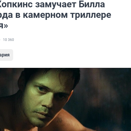
Хопкинс замучает Билла
рда в камерном триллере
я»
10 360
ария