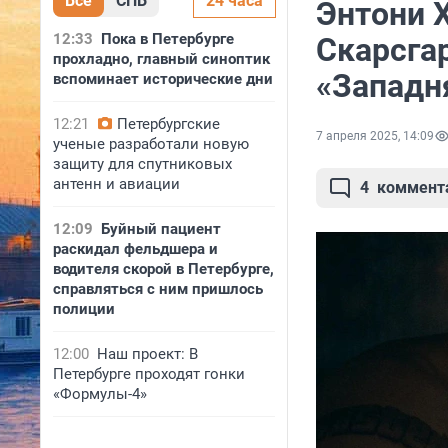
Все
СПБ
24 часа
Энтони 
12:33
Пока в Петербурге
Скарсга
прохладно, главный синоптик
«Западн
вспоминает исторические дни
12:21
Петербургские
7 апреля 2025, 14:09
ученые разработали новую
защиту для спутниковых
антенн и авиации
4
коммент
12:09
Буйный пациент
раскидал фельдшера и
водителя скорой в Петербурге,
справляться с ним пришлось
полиции
12:00
Наш проект: В
Петербурге проходят гонки
«Формулы-4»