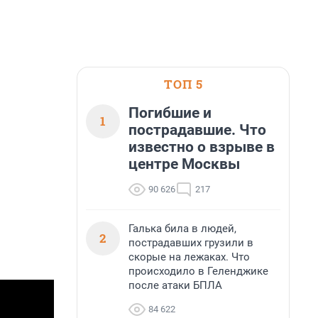
ТОП 5
Погибшие и
1
пострадавшие. Что
известно о взрыве в
центре Москвы
90 626
217
Галька била в людей,
2
пострадавших грузили в
скорые на лежаках. Что
происходило в Геленджике
после атаки БПЛА
84 622