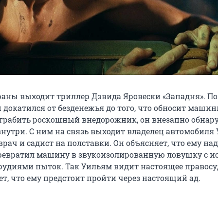
краны выходит триллер Дэвида Яровески «Западня». По
 докатился от безденежья до того, что обносит машин
грабить роскошный внедорожник, он внезапно обнар
внутри. С ним на связь выходит владелец автомобиля 
рач и садист на полставки. Он объясняет, что ему на
превратил машину в звукоизолированную ловушку с и
удиями пыток. Так Уильям видит настоящее правосу
т, что ему предстоит пройти через настоящий ад.