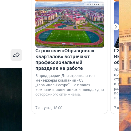
Строители «Образцовых
ГЭС, м
кварталов» встречают
ВВП: в
профессиональный
об ист
праздник на работе
2026-й —
професси
В преддверии Дня строителя топ-
строителе
менеджеры компании «СЗ
строителя
„Терминал-Ресурс“ — о планах
раз. В ГК
компании, испытаниях и поводах для
появился
осторожного оптимизма.
поменяла
7 августа, 18:00
7 августа,