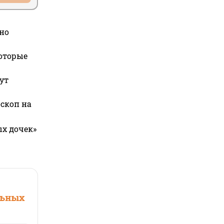
но
которые
ут
оскоп на
ых дочек»
льных