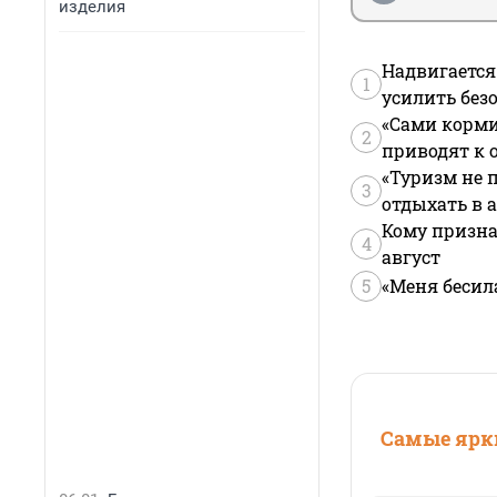
изделия
Надвигается
1
усилить без
«Сами корми
2
приводят к 
«Туризм не 
3
отдыхать в а
Кому призна
4
август
5
«Меня бесил
Самые ярки