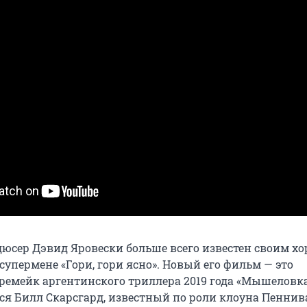
дюсер Дэвид Яровески больше всего известен своим хо
упермене «Гори, гори ясно». Новый его фильм — это
емейк аргентинского триллера 2019 года «Мышеловка
лся Билл Скарсгард, известный по роли клоуна Пеннив