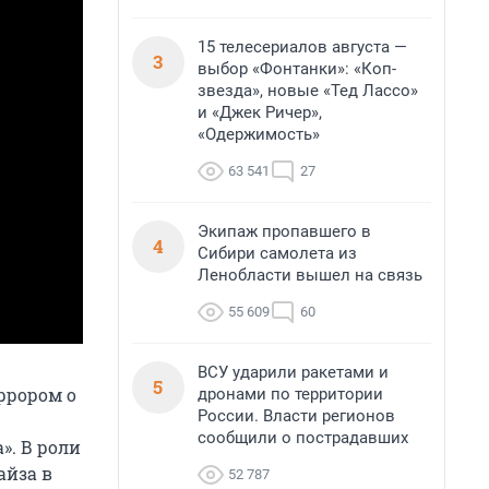
15 телесериалов августа —
3
выбор «Фонтанки»: «Коп-
звезда», новые «Тед Лассо»
и «Джек Ричер»,
«Одержимость»
63 541
27
Экипаж пропавшего в
4
Сибири самолета из
Ленобласти вышел на связь
55 609
60
ВСУ ударили ракетами и
5
ррором о
дронами по территории
России. Власти регионов
сообщили о пострадавших
». В роли
айза в
52 787