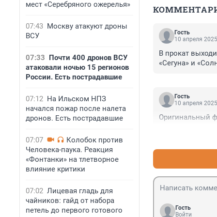
мест «Серебряного ожерелья»
КОММЕНТАР
07:43
Москву атакуют дроны
Гость
ВСУ
10 апреля 2025
В прокат выходи
07:33
Почти 400 дронов ВСУ
«Сегуна» и «Сол
атаковали ночью 15 регионов
России. Есть пострадавшие
Гость
07:12
На Ильском НПЗ
10 апреля 2025
начался пожар после налета
Оригинальный ф
дронов. Есть пострадавшие
07:07
Колобок против
Человека-паука. Реакция
«Фонтанки» на тлетворное
влияние критики
07:02
Лицевая гладь для
чайников: гайд от набора
Гость
петель до первого готового
Войти