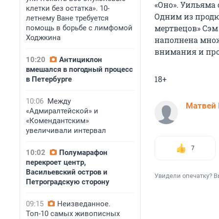
«Оно». Уильяма
клетки без остатка». 10-
Одним из продю
летнему Ване требуется
мертвецов» Сэм
помощь в борьбе с лимфомой
Ходжкина
наполнена множ
внимания и про
10:20
Антициклон
вмешался в погодный процесс
18+
в Петербурге
10:06
Между
Матвей 
«Адмиралтейской» и
«Комендантским»
увеличивали интервал
7
10:02
Полумарафон
перекроет центр,
Васильевский остров и
Увидели опечатку? В
Петроградскую сторону
09:15
Неизведанное.
Топ-10 самых живописных