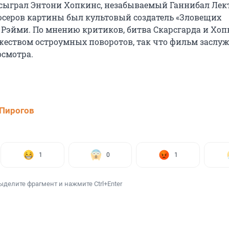
 сыграл Энтони Хопкинс, незабываемый Ганнибал Лект
серов картины был культовый создатель «Зловещих
 Рэйми. По мнению критиков, битва Скарсгарда и Хоп
еством остроумных поворотов, так что фильм заслу
смотра.
Пирогов
1
0
1
ыделите фрагмент и нажмите Ctrl+Enter