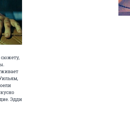
 сюжету,
ы.
уживает
Уильям,
доели
скусно
дие. Эдди