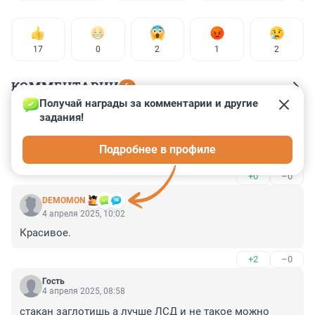
17
0
2
1
2
КОММЕНТАРИИ
6
Получай награды за комментарии и другие 
задания!
Гость
4 апреля 2025, 15:01
Подробнее в профиле
Слабо до ноля, а после полуночи очень яркое было.
+0
–0
DEMOMON
4 апреля 2025, 10:02
Красивое.
+2
–0
Гость
4 апреля 2025, 08:58
стакан заглотишь а лучше ЛСД и не такое можно 