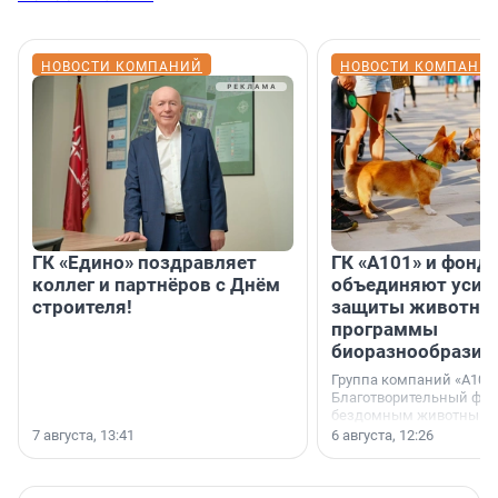
НОВОСТИ КОМПАНИЙ
НОВОСТИ КОМПАНИ
ГК «Едино» поздравляет
ГК «А101» и фонд
коллег и партнёров с Днём
объединяют усил
строителя!
защиты животных
программы
биоразнообразия
Группа компаний «А101»
Благотворительный фо
бездомным животным 
заключили соглашение
7 августа, 13:41
6 августа, 12:26
стратегическом сотрудн