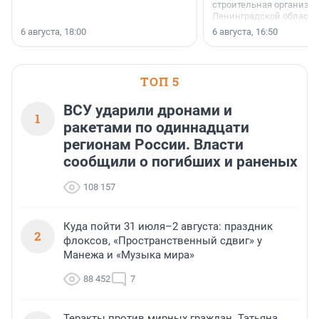
строительная организа
Ленинградской области 
номинации «Самый
6 августа, 18:00
6 августа, 16:50
клиентоориентированн
застройщик Ленинград
области».
ТОП 5
ВСУ ударили дронами и
1
ракетами по одиннадцати
регионам России. Власти
сообщили о погибших и раненых
108 157
Куда пойти 31 июля–2 августа: праздник
2
флоксов, «Пространственный сдвиг» у
Манежа и «Музыка мира»
88 452
7
Теракты против мирных граждан. Татьяна