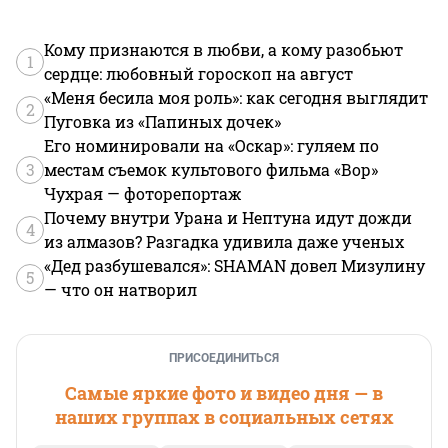
Кому признаются в любви, а кому разобьют
1
сердце: любовный гороскоп на август
«Меня бесила моя роль»: как сегодня выглядит
2
Пуговка из «Папиных дочек»
Его номинировали на «Оскар»: гуляем по
3
местам съемок культового фильма «Вор»
Чухрая — фоторепортаж
Почему внутри Урана и Нептуна идут дожди
4
из алмазов? Разгадка удивила даже ученых
«Дед разбушевался»: SHAMAN довел Мизулину
5
— что он натворил
ПРИСОЕДИНИТЬСЯ
Самые яркие фото и видео дня — в
наших группах в социальных сетях