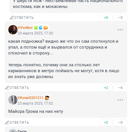
У шерсти нож - неотъемлемая часть национального 
костюма, как и мокасины.
+0
–0
ОТВЕТИТЬ
VVvolkov
23 марта 2025, 17:20
какая подножка? видно же что он сам споткнулся и 
упал, а потом ещё и вырвался от сотрудника и 
отскочил в сторону...

теперь понятно, почему они за столько лет 
карманников в метро поймать не могут, хотя в лицо 
их знать уже должны
+2
–6
ОТВЕТИТЬ
VKuser5201211
23 марта 2025, 17:02
Майора Грома на них нету
+2
–0
ОТВЕТИТЬ
Гость