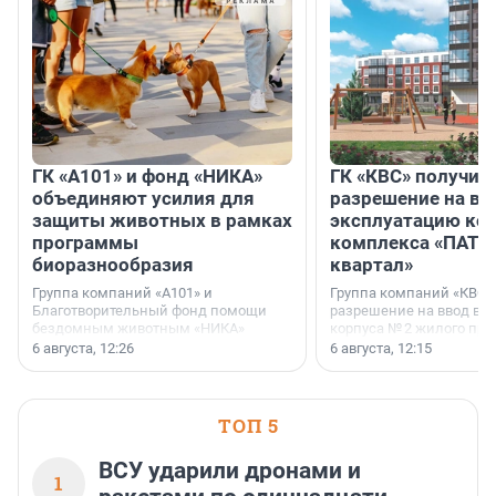
ГК «А101» и фонд «НИКА»
ГК «КВС» получил
объединяют усилия для
разрешение на вв
защиты животных в рамках
эксплуатацию кор
программы
комплекса «ПАТИ
биоразнообразия
квартал»
Группа компаний «А101» и
Группа компаний «КВС»
Благотворительный фонд помощи
разрешение на ввод в 
бездомным животным «НИКА»
корпуса № 2 жилого про
заключили соглашение о
Уютный квартал», расп
6 августа, 12:26
6 августа, 12:15
стратегическом сотрудничестве.
Всеволожском районе
Ленинградской области
ТОП 5
ВСУ ударили дронами и
1