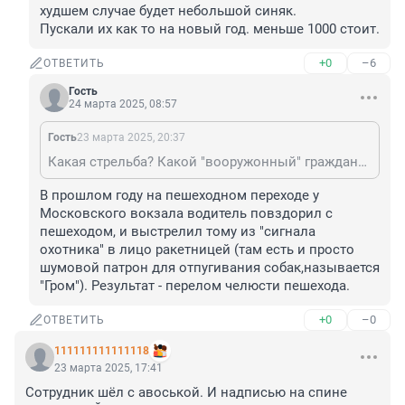
худшем случае будет небольшой синяк.

Пускали их как то на новый год. меньше 1000 стоит.
+0
–6
ОТВЕТИТЬ
Гость
24 марта 2025, 08:57
Гость
23 марта 2025, 20:37
Какая стрельба? Какой "вооружонный" гражданин? Вы хоть погуглите что это за устройство. Рогатка и то опаснее. Эта звездка от человека отскочет и в самом худшем случае будет небольшой синяк. Пускали их как то на новый год. меньше 1000 стоит.
В прошлом году на пешеходном переходе у 
Московского вокзала водитель повздорил с 
пешеходом, и выстрелил тому из "сигнала 
охотника" в лицо ракетницей (там есть и просто 
шумовой патрон для отпугивания собак,называется 
"Гром"). Результат - перелом челюсти пешехода.
+0
–0
ОТВЕТИТЬ
111111111111118
23 марта 2025, 17:41
Сотрудник шёл с авоськой. И надписью на спине 