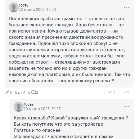
Гость
23 марта 2025, 17:50
Полицейский сработал грамотно --- стрелять не лзя, 
большое скопление граждан. Явно без ствола --- не 
при исполнении. Куча отзывов делитантов --- ни 
какого знания пресечения действий вооруженного 
гражданина. Подошёл тихо спокойно сбоку( с не 
просматриваемой стороны вооруженного ) сделал , 
подсечку заломал руку , забрал ствол. Если бы тупо 
побежал на ствол --- стрелявший мог выстрелами 
зацепить не только его но и других граждан 
находящихся на платформе, а их было немало. Так что 
простые обыватели --- полицейскому респект!!!
+17
–1
ОТВЕТИТЬ
2
Гость
23 марта 2025, 20:37
Какая стрельба? Какой "вооружонный" гражданин?

Вы хоть погуглите что это за устройство.

Рогатка и то опаснее.

Эта звездка от человека отскочет и в самом 