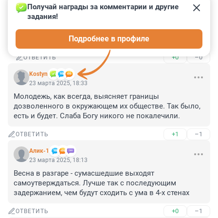
24 марта 2025, 01:40
Получай награды за комментарии и другие 
задания!
Всех невозможно проверить, разве это не 
очевидно? Тогда надо делать,как в аэропортах, а 
Подробнее в профиле
это физически невозможно.
+0
–0
ОТВЕТИТЬ
Kostyn
23 марта 2025, 18:33
Молодежь, как всегда, выясняет границы 
дозволенного в окружающем их обществе. Так было, 
есть и будет. Слаба Богу никого не покалечили.
+1
–1
ОТВЕТИТЬ
Алик-1
23 марта 2025, 18:13
Весна в разгаре - сумасшедшие выходят 
самоутверждаться. Лучше так с последующим 
задержанием, чем будут сходить с ума в 4-х стенах
+0
–1
ОТВЕТИТЬ