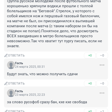
Группа русской молодежи после футбольного матча 
хорошенько хряпнули водки,и прошли с толпой 
болельщиков на "Беговой".Стрелок, у которого с 
собой имелся нож и перцовый газовый баллончик, 
на матче не был, он присоединился к выпившей 
компании после матча (с таким набором он бы на 
стадион не попал).Понятное дело, что досмотреть 
ВСЕХ заходивших в метро болельщиков просто 
невозможно.Так что хватит тут пургу писать, если не 
знаете.
+0
–0
ОТВЕТИТЬ
Гость
24 марта 2025, 00:31
Будут знать, что можно получить сдачи
+0
–0
ОТВЕТИТЬ
Гость
23 марта 2025, 22:23
за слово русофоб сразу бан, кхе кхе свобода
+0
–1
ОТВЕТИТЬ