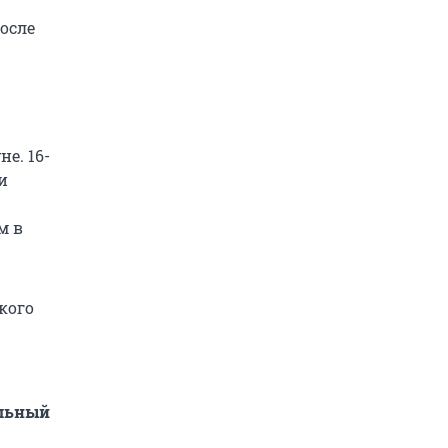
осле
е. 16-
и
м в
кого
альный