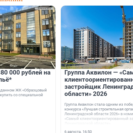
80 000 рублей на
Группа Аквилон — «Са
льё*
клиентоориентирован
застройщик Ленингра
 сданном ЖК «Образцовый
области» 2026
 купить со специальной
Группа Аквилон стала одним из поб
конкурса «Лучшая строительная орг
Ленинградской области 2026» в ном
«Самый клиентоориентированный з
Ленинградской области».
6 августа, 16:50