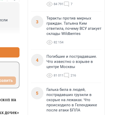
84 791
7
Теракты против мирных
если 
3
граждан. Татьяна Ким
ответила, почему ВСУ атакует
склады Wildberries
+0
–2
82 154
Погибшие и пострадавшие.
4
Что известно о взрыве в
центре Москвы
81 011
216
равить
Галька била в людей,
5
пострадавших грузили в
оскоп на
скорые на лежаках. Что
происходило в Геленджике
после атаки БПЛА
ых дочек»