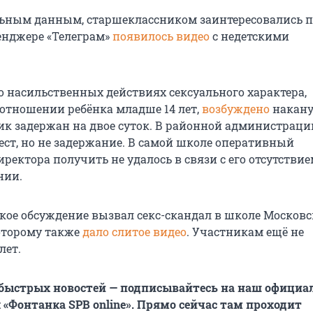
ьным данным, старшеклассником заинтересовались п
сенджере «Телеграм»
появилось видео
с недетскими
о насильственных действиях сексуального характера,
отношении ребёнка младше 14 лет,
возбуждено
наканун
к задержан на двое суток. В районной администраци
ест, но не задержание. В самой школе оперативный
ектора получить не удалось в связи с его отсутствие
нии.
кое обсуждение вызвал секс-скандал в школе Московс
которому также
дало слитое видео
. Участникам ещё не
лет.
 быстрых новостей — подписывайтесь на наш офици
 «Фонтанка SPB online». Прямо сейчас там проходит