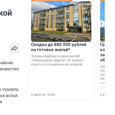
кой
Скидка до 880 000 рублей
Группа
на готовое жильё*
клиен
застро
Теперь квартиру в сданном ЖК
област
«Образцовый квартал 14» можно
районе
купить со специальной скидкой.
Группа А
 известно
победите
строител
Ленингра
номинац
клиенто
о туалета
застройщ
6 августа, 18:00
6 августа,
ок встал
области»
я