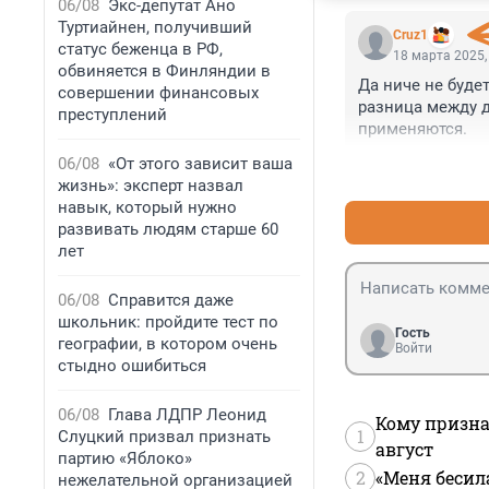
06/08
Экс-депутат Ано
Туртиайнен, получивший
Cruz1
статус беженца в РФ,
18 марта 2025,
обвиняется в Финляндии в
Да ниче не будет
совершении финансовых
разница между д
преступлений
применяются.
06/08
«От этого зависит ваша
жизнь»: эксперт назвал
навык, который нужно
развивать людям старше 60
лет
06/08
Справится даже
школьник: пройдите тест по
Гость
географии, в котором очень
Войти
стыдно ошибиться
06/08
Глава ЛДПР Леонид
Кому призна
1
Слуцкий призвал признать
август
партию «Яблоко»
2
«Меня бесил
нежелательной организацией