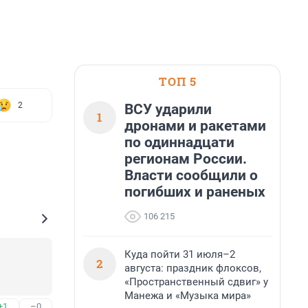
ТОП 5
2
ВСУ ударили
1
дронами и ракетами
по одиннадцати
регионам России.
Власти сообщили о
погибших и раненых
106 215
Куда пойти 31 июля–2
2
августа: праздник флоксов,
«Пространственный сдвиг» у
Манежа и «Музыка мира»
+1
–0