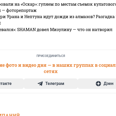
овали на «Оскар»: гуляем по местам съемок культово
я — фоторепортаж
ри Урана и Нептуна идут дожди из алмазов? Разгадка
х
евался»: SHAMAN довел Мизулину — что он натворил
ПРИСОЕДИНИТЬСЯ
е фото и видео дня — в наших группах в социа
сетях
нтакте
Телеграм
Дзен
МПАНИЙ