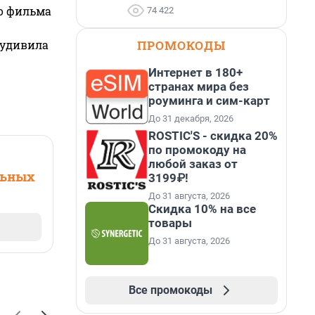
го фильма
74 422
ПРОМОКОДЫ
 удивила
Интернет в 180+
странах мира без
роуминга и сим-карт
До 31 декабря, 2026
ROSTIC'S - скидка 20%
по промокоду на
любой заказ от
льных
3199₽!
До 31 августа, 2026
Скидка 10% на все
товары
До 31 августа, 2026
Все промокоды