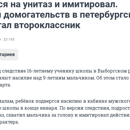
я на унитаз и имитировал.
 домогательств в петербургс
тал второклассник
23 145
тариев
 следствие 16-летнему ученику школы в Выборгском 
няют насилие над 9-летним мальчиком. Об этом стало
арта.
иалам, ребёнок подвергся насилию в кабинке мужског
 школы в конце января. По версии следствия, подрост
аз, схватил мальчика за голову и имитировал действи
рактера.