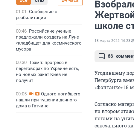
Все
СПБ
24 часа
Взобралс
01:01
Сообщение о
Жертвой
реабилитации
школе с
00:46
Российские ученые
предложили создать на Луне
18 марта 2025, 16:23
«кладбище» для космического
мусора
66
коммен
00:30
Трамп: прогресс в
переговорах по Украине есть,
Угодившему под
но новых ракет Киев не
Петербурга вме
получит
«Фонтанке» 18 м
00:05
Одного погибшего
нашли при тушении дачного
Согласно матер
дома в Гатчине
на втором этаже
ногами на унит
сексуального ха