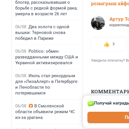
блогер, рассказывавшая о
розыгрыш айф
борьбе с редкой формой рака,
умерла в возрасте 26 лет
Артур Т
корреспонд
06/08
Два золота с одной
вышки: Терновой снова
победил в Париже
3
06/08
Politico: обмен
разведданными между США и
Увидели опечатку? В
Украиной активизировался
06/08
Июль стал рекордным
для «ЛизаАлерт» в Петербурге
и Ленобласти по
КОММЕНТАР
потерявшимся
Получай награды
Гость
06/08
В Смоленской
19 марта 2025,
области объявили режим ЧС
П
из-за урагана
Национальность 