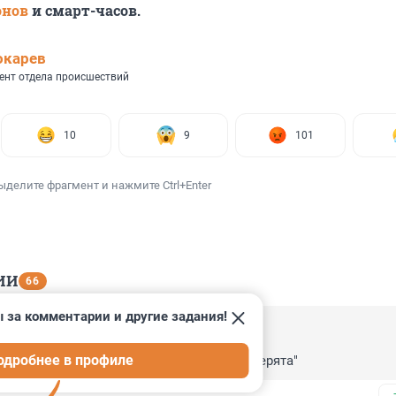
онов
и смарт-часов.
окарев
ент отдела происшествий
10
9
101
ыделите фрагмент и нажмите Ctrl+Enter
ИИ
66
 за комментарии и другие задания!
 11:00
одробнее в профиле
не пишут. Хотя понятно что "ребята и зверята"