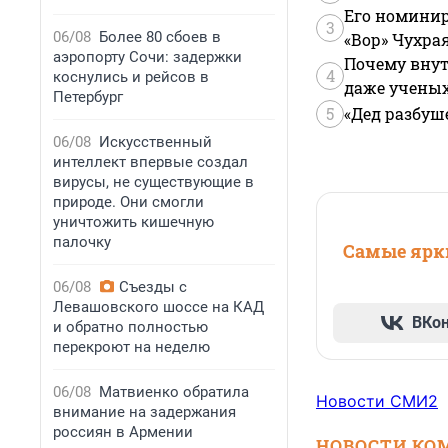
Его номинир
3
06/08
Более 80 сбоев в
«Вор» Чухра
аэропорту Сочи: задержки
Почему внут
4
коснулись и рейсов в
даже учены
Петербург
5
«Дед разбуш
06/08
Искусственный
интеллект впервые создал
вирусы, не существующие в
природе. Они смогли
уничтожить кишечную
палочку
Самые ярки
06/08
Съезды с
Левашовского шоссе на КАД
ВКо
и обратно полностью
перекроют на неделю
06/08
Матвиенко обратила
Новости СМИ2
внимание на задержания
россиян в Армении
НОВОСТИ КО