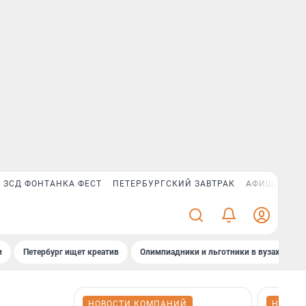
ЗСД ФОНТАНКА ФЕСТ
ПЕТЕРБУРГСКИЙ ЗАВТРАК
АФИША PLUS
и
Петербург ищет креатив
Олимпиадники и льготники в вузах СПб
НОВОСТИ КОМПАНИЙ
НОВОС