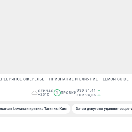
ЕРЕБРЯНОЕ ОЖЕРЕЛЬЕ
ПРИЗНАНИЕ И ВЛИЯНИЕ
LEMON GUIDE
USD 81,41
СЕЙЧАС
1
ПРОБКИ
+20°C
EUR 94,06
ователь Levrana и критика Татьяны Ким
Зачем депутаты удаляют соцсет