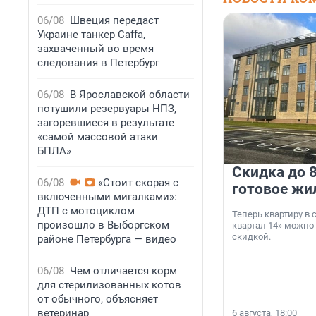
06/08
Швеция передаст
Украине танкер Caffa,
захваченный во время
следования в Петербург
06/08
В Ярославской области
потушили резервуары НПЗ,
загоревшиеся в результате
«самой массовой атаки
БПЛА»
Скидка до 8
06/08
«Стоит скорая с
готовое жи
включенными мигалками»:
ДТП с мотоциклом
Теперь квартиру в
произошло в Выборгском
квартал 14» можно
скидкой.
районе Петербурга — видео
06/08
Чем отличается корм
для стерилизованных котов
от обычного, объясняет
ветеринар
6 августа, 18:00