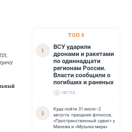
ТОП 5
ВСУ ударили
1
дронами и ракетами
РПЛ.
по одиннадцати
тречу
регионам России.
Власти сообщили о
погибших и раненых
альный
107 712
Куда пойти 31 июля–2
2
августа: праздник флоксов,
«Пространственный сдвиг» у
Манежа и «Музыка мира»