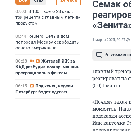
Все
СПБ
24 часа
Семак о
07:03
В 100 г всего 23 ккал:
реагиров
три рецепта с главным летним
«Зенита
продуктом
06:44
Reuters: Белый дом
1 марта 2025, 20:27
попросил Москву освободить
одного американца
6
коммент
06:28
Жителей ЖК за
КАД разбудил пожар: машины
Главный тренер
превращались в факелы
реагировал на 
(0:0) 1 марта.
06:15
Под конец недели
Петербург будет сдувать
«Почему такая 
моментов. Напри
подсказки асси
Или карточка Эр
предупреждение