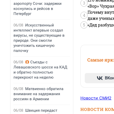
3
аэропорту Сочи: задержки
«Вор» Чухра
коснулись и рейсов в
Почему внут
Петербург
4
даже учены
5
«Дед разбуш
06/08
Искусственный
интеллект впервые создал
вирусы, не существующие в
природе. Они смогли
уничтожить кишечную
палочку
Самые ярки
06/08
Съезды с
Левашовского шоссе на КАД
и обратно полностью
перекроют на неделю
ВКо
06/08
Матвиенко обратила
внимание на задержания
Новости СМИ2
россиян в Армении
НОВОСТИ КО
06/08
Швеция передаст