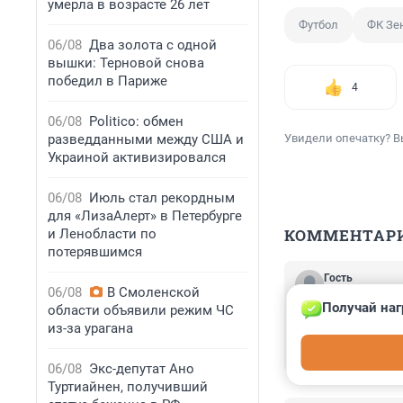
умерла в возрасте 26 лет
Футбол
ФК Зе
06/08
Два золота с одной
вышки: Терновой снова
победил в Париже
4
06/08
Politico: обмен
разведданными между США и
Увидели опечатку? В
Украиной активизировался
06/08
Июль стал рекордным
для «ЛизаАлерт» в Петербурге
КОММЕНТАР
и Ленобласти по
потерявшимся
Гость
06/08
В Смоленской
10 марта 2025,
Получай наг
области объявили режим ЧС
Бывший игрок с
из-за урагана
петербургского 
"Факелом".

06/08
Экс-депутат Ано
— Как Соболев в
Туртиайнен, получивший
могли стать гол