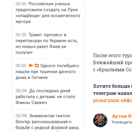
00:46
Российские ученые
предложили создать на Луне
«кладбище» для космического
мусора
00:30
Трамп: прогресс в
переговорах по Украине есть,
но новых ракет Киев не
получит
После этого тур
Ближайший пресл
00:05
Одного погибшего
с «Крыльями Сов
нашли при тушении дачного
дома в Гатчине
Хотите больше
06/08
До последних дней
телеграм-канал
работала с детьми: не стало
розыгрыш айф
Фаины Саевич
06/08
Знаменитая тикток-
Артем К
блогер, рассказывавшая о
Руководите
борьбе с редкой формой рака,