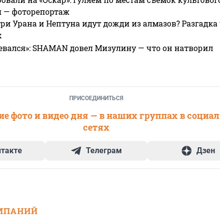
я — фоторепортаж
ри Урана и Нептуна идут дожди из алмазов? Разгадка
х
евался»: SHAMAN довел Мизулину — что он натворил
ПРИСОЕДИНИТЬСЯ
е фото и видео дня — в наших группах в социа
сетях
нтакте
Телеграм
Дзен
МПАНИЙ