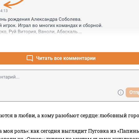
ие передачи? Он же нападающий. И с такой командой, которая
абивать голы! Понимаете? Ему надо себя проявлять уже. А пасо
14:13
сейчас Радимова в центр поля, и он будет пасовать намного л
День рождения Александра Соболева.

а.
игрок. Играл во многих командах и сборной.

ко, Руй Витория, Ваноли, Абаскаль.

 у отличного тренера Сергея Богдановича Семака.

зным клубам (мне запомнились голы Наполи Лучано Спаллетт
учший клуб России. Играть здесь трудно и почётно.

др докажет свою силу. Желаю побед с командой.
Читать все комментарии
Отп
ются в любви, а кому разобьют сердце: любовный гор
а моя роль»: как сегодня выглядит Пуговка из «Папин
овали на «Оскар»: гуляем по местам съемок культово