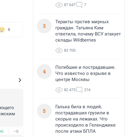
87 647
7
Теракты против мирных
3
граждан. Татьяна Ким
0
ответила, почему ВСУ атакует
склады Wildberries
83 700
Погибшие и пострадавшие.
4
Что известно о взрыве в
центре Москвы
82 473
216
Галька била в людей,
ющего 
5
пострадавших грузили в
ежским 
скорые на лежаках. Что
происходило в Геленджике
и вполне 
после атаки БПЛА
+0
–0