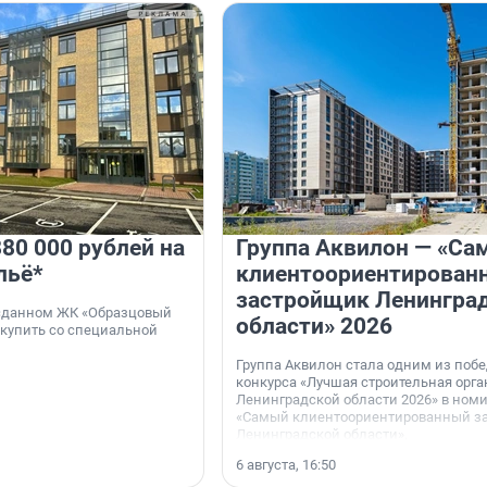
80 000 рублей на
Группа Аквилон — «Са
льё*
клиентоориентирован
застройщик Ленингра
 сданном ЖК «Образцовый
области» 2026
 купить со специальной
Группа Аквилон стала одним из поб
конкурса «Лучшая строительная орг
Ленинградской области 2026» в ном
«Самый клиентоориентированный з
Ленинградской области».
6 августа, 16:50