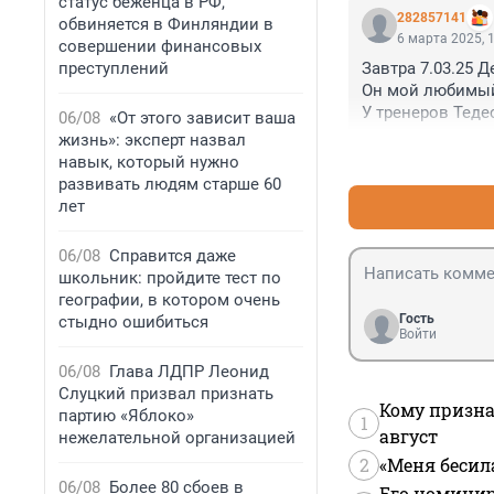
статус беженца в РФ,
— Вы о чем? Как
282857141
обвиняется в Финляндии в
вылет, должен з
6 марта 2025, 
совершении финансовых
Поставьте даже 
преступлений
Завтра 7.03.25 
того же Соболев
Он мой любимый 
У тренеров Тедес
06/08
«От этого зависит ваша
Сейчас в Зените
жизнь»: эксперт назвал
Забивал голы ра
навык, который нужно
Конечно Зенит л
развивать людям старше 60
Считаю Алексан
лет
06/08
Справится даже
школьник: пройдите тест по
географии, в котором очень
Гость
стыдно ошибиться
Войти
06/08
Глава ЛДПР Леонид
Слуцкий призвал признать
Кому призна
партию «Яблоко»
1
август
нежелательной организацией
2
«Меня бесил
06/08
Более 80 сбоев в
Его номинир