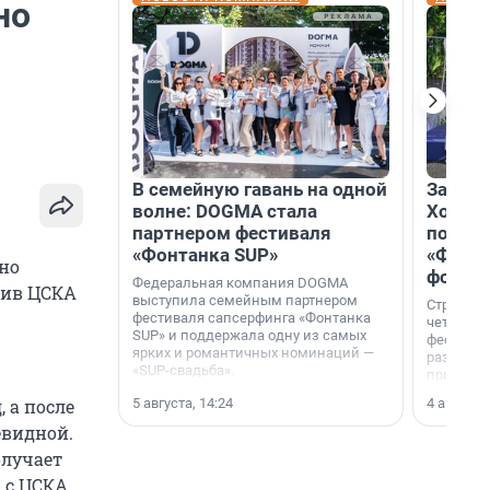
но
В семейную гавань на одной
Зажгли
волне: DOGMA стала
Холдин
партнером фестиваля
посети
«Фонтанка SUP»
«Фонта
но
фотоз
Федеральная компания DOGMA
тив ЦСКА
выступила семейным партнером
Строител
фестиваля сапсерфинга «Фонтанка
четверты
SUP» и поддержала одну из самых
фестивал
ярких и романтичных номинаций —
раз комп
«SUP-свадьба».
привезти
и подари
5 августа, 14:24
4 августа,
 а после
посетите
необычно
евидной.
олучает
 с ЦСКА.