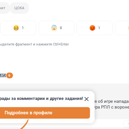
нит
ЦСКА
1
0
1
ыделите фрагмент и нажмите Ctrl+Enter
ИИ
6
 10:07
рады за комментарии и другие задания!
борной России Владимир Быстров высказался об игре напада
"Зенита" Александра Соболева в матче 20-го тура РПЛ с ворон
Подробнее в профиле
ам вчера за те 20 минут, что провел на поле? Две его передач
евыми.
