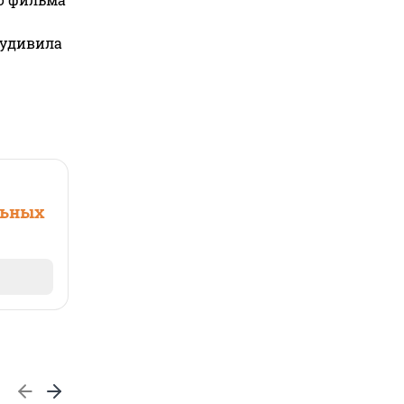
 удивила
льных