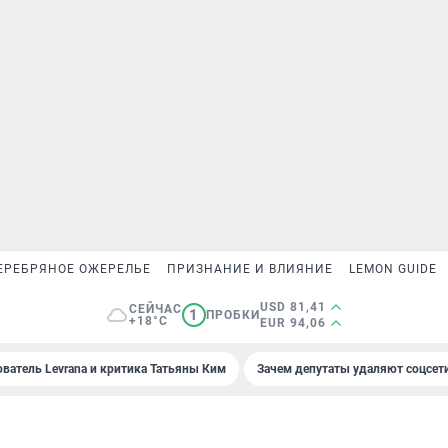
ЕРЕБРЯНОЕ ОЖЕРЕЛЬЕ
ПРИЗНАНИЕ И ВЛИЯНИЕ
LEMON GUIDE
USD 81,41
СЕЙЧАС
1
ПРОБКИ
+18°C
EUR 94,06
ователь Levrana и критика Татьяны Ким
Зачем депутаты удаляют соцсет