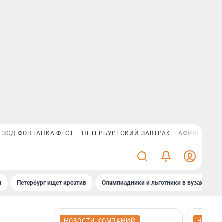
ЗСД ФОНТАНКА ФЕСТ
ПЕТЕРБУРГСКИЙ ЗАВТРАК
АФИША PLUS
и
Петербург ищет креатив
Олимпиадники и льготники в вузах СПб
НОВОСТИ КОМПАНИЙ
НОВОС