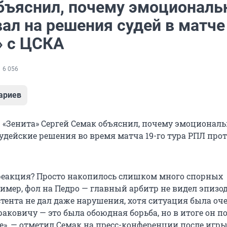
бъяснил, почему эмоциональ
ал на решения судей в матче
» с ЦСКА
6 056
ариев
 «Зенита» Сергей Семак объяснил, почему эмоциональ
судейские решения во время матча 19-го тура РПЛ про
реакция? Просто накопилось слишком много спорных
мер, фол на Педро — главный арбитр не видел эпизод,
стента не дал даже нарушения, хотя ситуация была оч
аковичу — это была обоюдная борьба, но в итоге он п
», — отметил Семак на пресс-конференции после игры