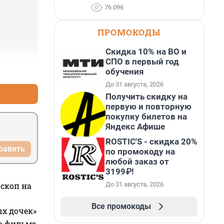
 идет на 
76 096
вать... 
учше 
ПРОМОКОДЫ
Скидка 10% на ВО и
СПО в первый год
+1
–0
обучения
и).

До 31 августа, 2026
Получить скидку на
первую и повторную
покупку билетов на
Яндекс Афише
ROSTIC'S - скидка 20%
равить
по промокоду на
любой заказ от
3199₽!
До 31 августа, 2026
оскоп на
Все промокоды
ых дочек»
го фильма