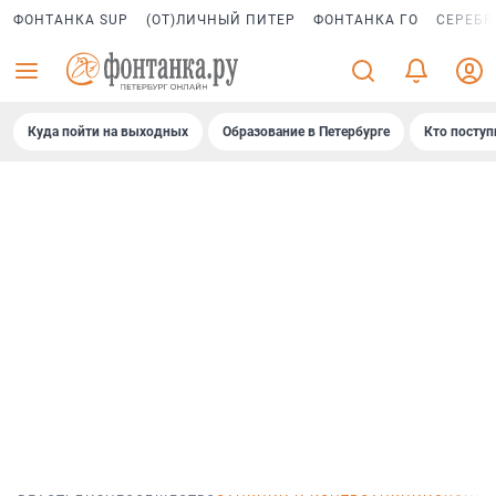
ФОНТАНКА SUP
(ОТ)ЛИЧНЫЙ ПИТЕР
ФОНТАНКА ГО
СЕРЕБР
Куда пойти на выходных
Образование в Петербурге
Кто поступ