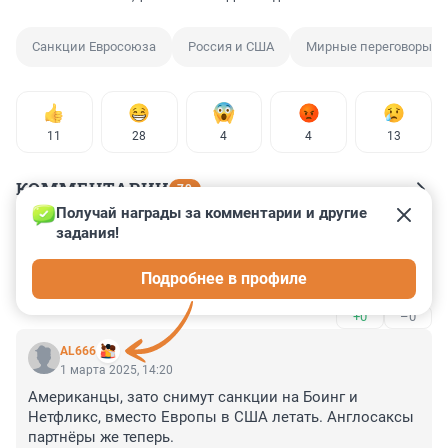
Санкции Евросоюза
Россия и США
Мирные переговоры
11
28
4
4
13
КОММЕНТАРИИ
79
Получай награды за комментарии и другие 
задания!
Гость
1 марта 2025, 16:12
Подробнее в профиле
Это просто праздник какой. О
+0
–0
AL666
1 марта 2025, 14:20
Американцы, зато снимут санкции на Боинг и 
Нетфликс, вместо Европы в США летать. Англосаксы 
партнёры же теперь.