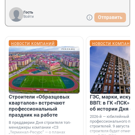
Гость
Войти
Отправить
НОВОСТИ КОМПАНИЙ
НОВОСТИ КОМПАНИ
Строители «Образцовых
ГЭС, марки, искус
кварталов» встречают
ВВП: в ГК «ПСК» р
профессиональный
об истории Дня с
праздник на работе
2026-й — юбилейный го
профессионального пр
В преддверии Дня строителя топ-
строителей. 9 августа 2
менеджеры компании «СЗ
строителя будет отмечат
„Терминал-Ресурс“ — о планах