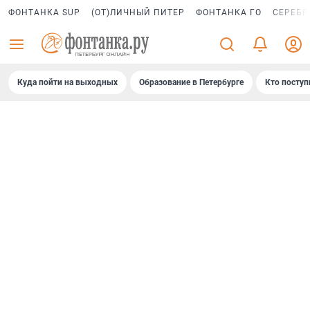
ФОНТАНКА SUP
(ОТ)ЛИЧНЫЙ ПИТЕР
ФОНТАНКА ГО
СЕРЕБР
Куда пойти на выходных
Образование в Петербурге
Кто поступ