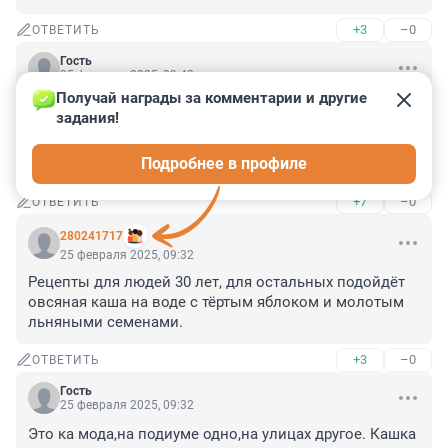
+3
–0
ОТВЕТИТЬ
Гость
25 февраля 2025, 09:43
Получай награды за комментарии и другие 
Ну почему все рецепты "простых" блюд начинаются с 
задания!
... "Возьмите кило свинины, авокадо, перо из ж оп ы 
полярной совы и три глаза динозавра"?! Ну откуда я 
Подробнее в профиле
возьму свинину?!!
+7
–0
ОТВЕТИТЬ
280241717
25 февраля 2025, 09:32
Рецепты для людей 30 лет, для остальных подойдёт 
овсяная каша на воде с тёртым яблоком и молотым 
льняными семенами.
+3
–0
ОТВЕТИТЬ
Гость
25 февраля 2025, 09:32
Это ка мода,на подиуме одно,на улицах другое. Кашка 