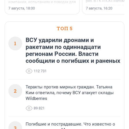
раз. В ГК «ПСК» напомни
компании, испытаниях и поводах для
появился праздник и к
осторожного оптимизма.
7 августа, 18:00
7 августа, 16:20
поменялась роль строит
ТОП 5
ВСУ ударили дронами и
1
ракетами по одиннадцати
регионам России. Власти
сообщили о погибших и раненых
112 731
Теракты против мирных граждан. Татьяна
2
Ким ответила, почему ВСУ атакует склады
Wildberries
89 821
Погибшие и пострадавшие. Что известно о
3