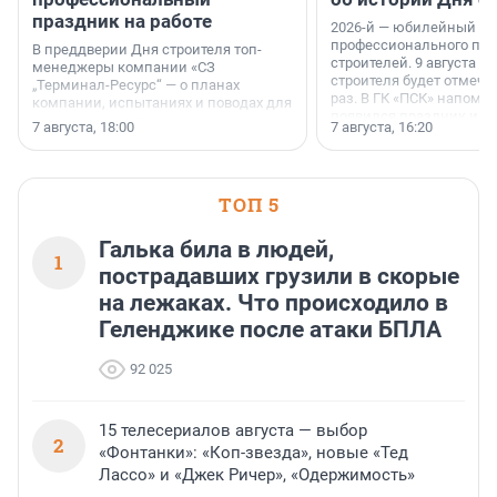
праздник на работе
2026-й — юбилейный го
профессионального пр
В преддверии Дня строителя топ-
строителей. 9 августа 2
менеджеры компании «СЗ
строителя будет отмечат
„Терминал-Ресурс“ — о планах
раз. В ГК «ПСК» напомни
компании, испытаниях и поводах для
появился праздник и к
осторожного оптимизма.
7 августа, 18:00
7 августа, 16:20
поменялась роль строит
ТОП 5
Галька била в людей,
1
пострадавших грузили в скорые
на лежаках. Что происходило в
Геленджике после атаки БПЛА
92 025
15 телесериалов августа — выбор
2
«Фонтанки»: «Коп-звезда», новые «Тед
Лассо» и «Джек Ричер», «Одержимость»