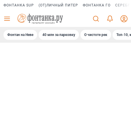
ФОНТАНКА SUP
(ОТ)ЛИЧНЫЙ ПИТЕР
ФОНТАНКА ГО
СЕРЕБР
Фонтан на Неве
40 млн за парковку
О чистоте рек
Топ-10, 