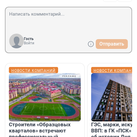
Гость
Войти
Отправить
НОВОСТИ КОМПАНИЙ
НОВОСТИ КОМПАНИ
Строители «Образцовых
ГЭС, марки, искус
кварталов» встречают
ВВП: в ГК «ПСК» р
профессиональный
об истории Дня с