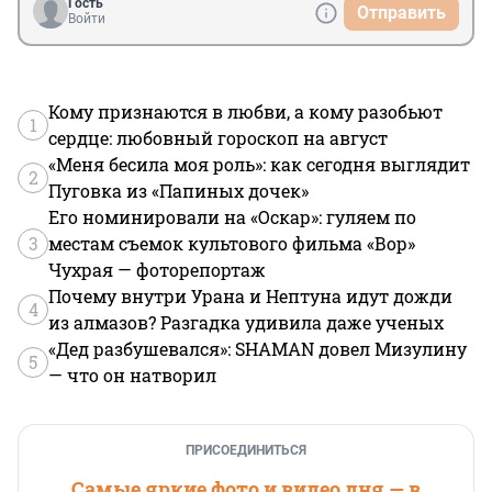
Гость
Отправить
Войти
Кому признаются в любви, а кому разобьют
1
сердце: любовный гороскоп на август
«Меня бесила моя роль»: как сегодня выглядит
2
Пуговка из «Папиных дочек»
Его номинировали на «Оскар»: гуляем по
3
местам съемок культового фильма «Вор»
Чухрая — фоторепортаж
Почему внутри Урана и Нептуна идут дожди
4
из алмазов? Разгадка удивила даже ученых
«Дед разбушевался»: SHAMAN довел Мизулину
5
— что он натворил
ПРИСОЕДИНИТЬСЯ
Самые яркие фото и видео дня — в