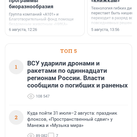
программы
«книжкам»
биоразнообразия
Технология гибких дисп
перестает быть нишевы
Группа компаний «А101» и
переходит в разряд вос
Благотворительный фонд помощи
повседневных решений
бездомным животным «НИКА»
заключили соглашение о
6 августа, 12:26
5 августа, 13:56
стратегическом сотрудничестве.
ТОП 5
ВСУ ударили дронами и
1
ракетами по одиннадцати
регионам России. Власти
сообщили о погибших и раненых
108 547
Куда пойти 31 июля–2 августа: праздник
2
флоксов, «Пространственный сдвиг» у
Манежа и «Музыка мира»
89 082
7