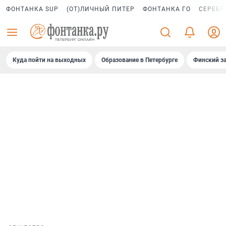
ФОНТАНКА SUP
(ОТ)ЛИЧНЫЙ ПИТЕР
ФОНТАНКА ГО
СЕРЕБР
Куда пойти на выходных
Образование в Петербурге
Финский за