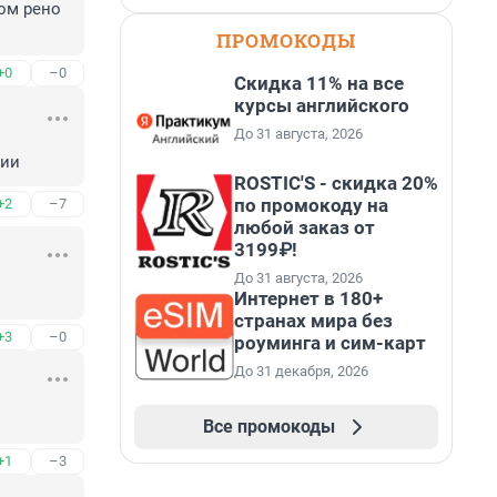
ом рено 
ПРОМОКОДЫ
+0
–0
Скидка 11% на все
курсы английского
До 31 августа, 2026
сии
ROSTIC'S - скидка 20%
по промокоду на
+2
–7
любой заказ от
3199₽!
До 31 августа, 2026
Интернет в 180+
странах мира без
+3
–0
роуминга и сим-карт
До 31 декабря, 2026
Все промокоды
+1
–3