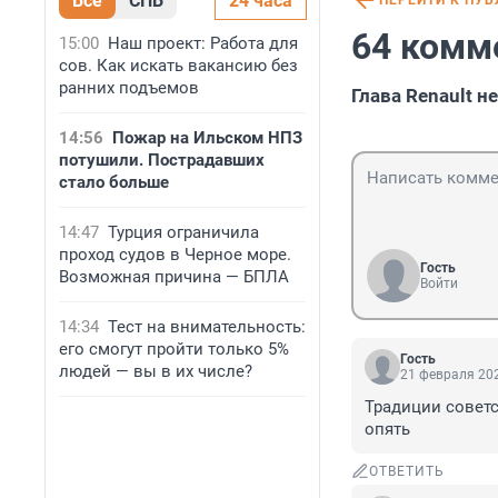
Все
СПБ
24 часа
ПЕРЕЙТИ К ПУ
64 комм
15:00
Наш проект: Работа для
сов. Как искать вакансию без
ранних подъемов
Глава Renault 
14:56
Пожар на Ильском НПЗ
потушили. Пострадавших
стало больше
14:47
Турция ограничила
проход судов в Черное море.
Гость
Возможная причина — БПЛА
Войти
14:34
Тест на внимательность:
его смогут пройти только 5%
Гость
людей — вы в их числе?
21 февраля 202
Традиции советс
опять
ОТВЕТИТЬ