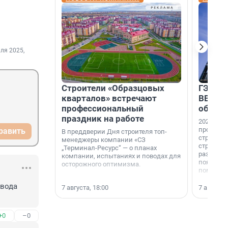
ля 2025,
Строители «Образцовых
ГЭС, м
кварталов» встречают
ВВП: в
профессиональный
об ист
праздник на работе
2026-й —
професси
равить
В преддверии Дня строителя топ-
строителе
менеджеры компании «СЗ
строителя
„Терминал-Ресурс“ — о планах
раз. В ГК
компании, испытаниях и поводах для
появился
осторожного оптимизма.
поменяла
вода 
7 августа, 18:00
7 августа,
+0
–0