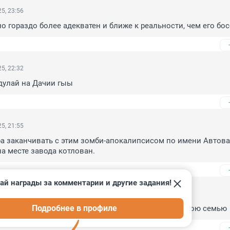
5, 23:56
о гораздо более адекватен и ближе к реальности, чем его босс
5, 22:32
дулай на Дачии гыы
5, 21:55
а заканчивать с этим зомби-апокалипсисом по имени Автоваз
а месте завода котлован.
ай награды за комментарии и другие задания!
5, 21:24
Подробнее в профиле
надо.Джетур отличная машина. Год уже как возит мою семью