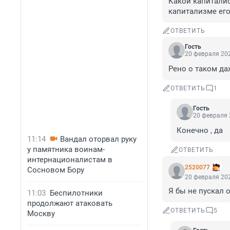
Какой капиталис
капитализме его
ОТВЕТИТЬ
Гость
20 февраля 202
Рено о таком даж
ОТВЕТИТЬ
1
Гость
20 февраля 
Конечно , да
11:14
Вандал оторвал руку
у памятника воинам-
ОТВЕТИТЬ
интернационалистам в
2520077
Сосновом Бору
20 февраля 202
Я бы не пускал 
11:03
Беспилотники
продолжают атаковать
ОТВЕТИТЬ
5
Москву