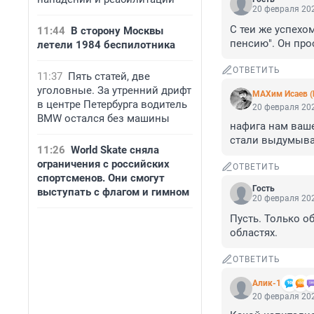
20 февраля 202
С теи же успехо
11:44
В сторону Москвы
пенсию". Он про
летели 1984 беспилотника
ОТВЕТИТЬ
11:37
Пять статей, две
уголовные. За утренний дрифт
МАХим Исаев (
в центре Петербурга водитель
20 февраля 202
BMW остался без машины
нафига нам ваше
стали выдумыва
11:26
World Skate сняла
ограничения с российских
ОТВЕТИТЬ
спортсменов. Они смогут
Гость
выступать с флагом и гимном
20 февраля 202
Пусть. Только о
областях.
ОТВЕТИТЬ
Алик-1
20 февраля 202