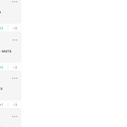
 
+2
–0
 мата 
+2
–2
х 
+1
–3