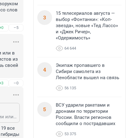
воруком 
со слов 
15 телесериалов августа —
3
выбор «Фонтанки»: «Коп-
звезда», новые «Тед Лассо»
+0
–5
и «Джек Ричер»,
«Одержимость»
64 644
 или в 
стов из 
Экипаж пропавшего в
ь своей 
4
Сибири самолета из
Ленобласти вышел на связь
+3
–0
56 135
ВСУ ударили ракетами и
5
дронами по территории
На нормальную тойоту денег не хватило? Представь, если в Великобритании или в Германии кто-то выедет на "кривой" машине? В GB еще могу понять, там туристов из ЕэС хватает, а уж в Нидерландах, Бельгии или Германии ты точно всех убъешь своей праворукостью.
России. Власти регионов
сообщили о пострадавших
19 все 
53 375
 гибриды 