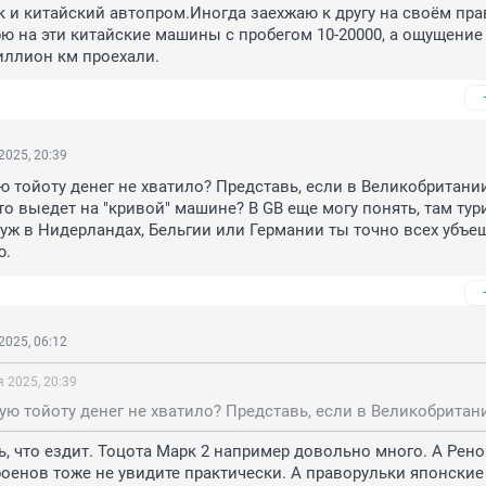
ак и китайский автопром.Иногда заехжаю к другу на своём пра
ю на эти китайские машины с пробегом 10-20000, а ощущение 
миллион км проехали.
2025, 20:39
 тойоту денег не хватило? Представь, если в Великобритании
то выедет на "кривой" машине? В GB еще могу понять, там тури
а уж в Нидерландах, Бельгии или Германии ты точно всех убъеш
ю.
2025, 06:12
 2025, 20:39
, что ездит. Тоцота Марк 2 например довольно много. А Рено 
роенов тоже не увидите практически. А праворульки японские