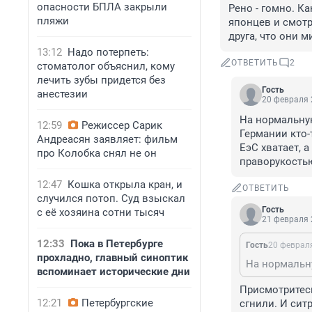
опасности БПЛА закрыли
Рено - гомно. К
пляжи
японцев и смотр
друга, что они 
13:12
Надо потерпеть:
ОТВЕТИТЬ
2
стоматолог объяснил, кому
лечить зубы придется без
Гость
анестезии
20 февраля 
На нормальную
12:59
Режиссер Сарик
Германии кто-
Андреасян заявляет: фильм
ЕэС хватает, 
про Колобка снял не он
праворукость
12:47
Кошка открыла кран, и
ОТВЕТИТЬ
случился потоп. Суд взыскал
Гость
с её хозяина сотни тысяч
21 февраля 
12:33
Пока в Петербурге
Гость
20 февраля
прохладно, главный синоптик
вспоминает исторические дни
Присмотритесь
12:21
Петербургские
сгнили. И сит