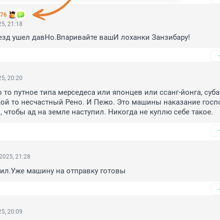
776
5, 21:18
езд ушел давНо.Впаривайте вашИ лоханки Занзибару!
5, 20:20
 то путное типа мерседеса или японцев или ссанг-йонга, суба
кой то несчастный Рено. И Пежо. Это машины наказание госп
 чтобы ад на земле наступил. Никогда не куплю себе такое.
2025, 21:28
дил.Уже машину на отправку готовы
5, 20:09