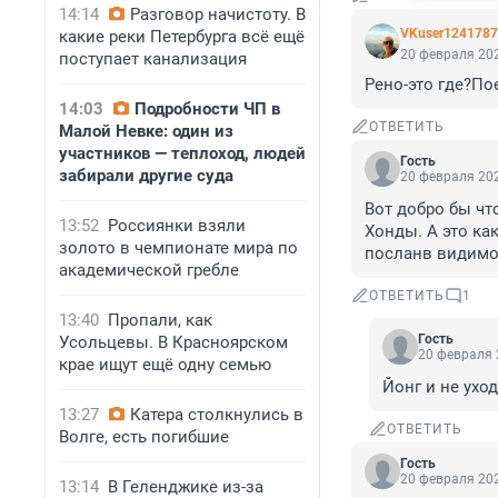
14:14
Разговор начистоту. В
VKuser124178
какие реки Петербурга всё ещё
20 февраля 202
поступает канализация
Рено-это где?По
14:03
Подробности ЧП в
ОТВЕТИТЬ
Малой Невке: один из
участников — теплоход, людей
Гость
забирали другие суда
20 февраля 202
Вот добро бы что
13:52
Россиянки взяли
Хонды. А это ка
золото в чемпионате мира по
посланв видимо,
академической гребле
ОТВЕТИТЬ
1
13:40
Пропали, как
Гость
Усольцевы. В Красноярском
20 февраля 
крае ищут ещё одну семью
Йонг и не ухо
13:27
Катера столкнулись в
ОТВЕТИТЬ
Волге, есть погибшие
Гость
20 февраля 202
13:14
В Геленджике из-за