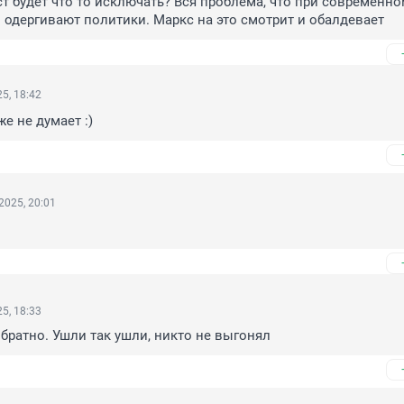
т будет что то исключать? Вся проблема, что при современно
 одергивают политики. Маркс на это смотрит и обалдевает
5, 18:42
е не думает :)
2025, 20:01
5, 18:33
обратно. Ушли так ушли, никто не выгонял