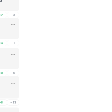
м 
+2
–3
+4
–1
+0
–0
+8
–13