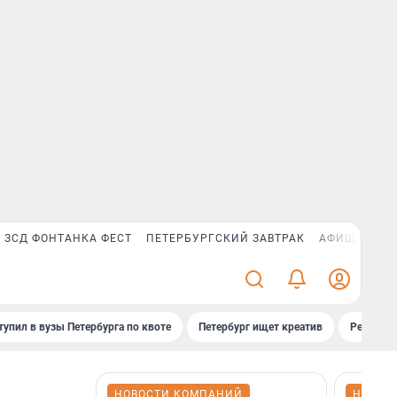
ЗСД ФОНТАНКА ФЕСТ
ПЕТЕРБУРГСКИЙ ЗАВТРАК
АФИША PLUS
тупил в вузы Петербурга по квоте
Петербург ищет креатив
Рейтинги
НОВОСТИ КОМПАНИЙ
НОВОС