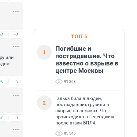
+3
–3
ТОП 5
Погибшие и
1
пострадавшие. Что
ру или 
известно о взрыве в
одне-
центре Москвы
+0
–3
91 368
Галька била в людей,
2
пострадавших грузили в
скорые на лежаках. Что
происходило в Геленджике
+0
–1
после атаки БПЛА
85 346