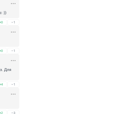
 :))
+0
–1
+0
–1
. Для 
+4
–1
+2
–3