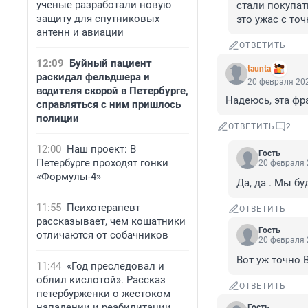
ученые разработали новую
стали покупат
защиту для спутниковых
это ужас с то
антенн и авиации
ОТВЕТИТЬ
12:09
Буйный пациент
taunta
раскидал фельдшера и
20 февраля 202
водителя скорой в Петербурге,
Надеюсь, эта фр
справляться с ним пришлось
полиции
ОТВЕТИТЬ
2
12:00
Наш проект: В
Гость
Петербурге проходят гонки
20 февраля 
«Формулы-4»
Да, да . Мы бу
11:55
Психотерапевт
ОТВЕТИТЬ
рассказывает, чем кошатники
Гость
отличаются от собачников
20 февраля 
Вот уж точно 
11:44
«Год преследовал и
облил кислотой». Рассказ
ОТВЕТИТЬ
петербурженки о жестоком
нападении и реабилитации
Гость