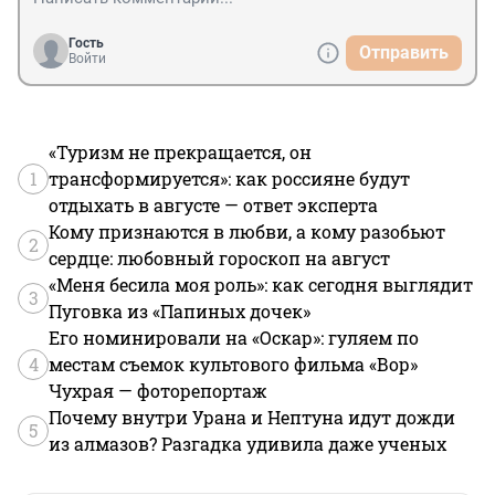
Гость
Отправить
Войти
«Туризм не прекращается, он
1
трансформируется»: как россияне будут
отдыхать в августе — ответ эксперта
Кому признаются в любви, а кому разобьют
2
сердце: любовный гороскоп на август
«Меня бесила моя роль»: как сегодня выглядит
3
Пуговка из «Папиных дочек»
Его номинировали на «Оскар»: гуляем по
4
местам съемок культового фильма «Вор»
Чухрая — фоторепортаж
Почему внутри Урана и Нептуна идут дожди
5
из алмазов? Разгадка удивила даже ученых