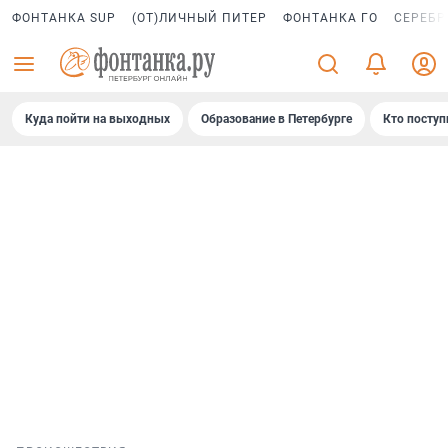
ФОНТАНКА SUP
(ОТ)ЛИЧНЫЙ ПИТЕР
ФОНТАНКА ГО
СЕРЕБР
Куда пойти на выходных
Образование в Петербурге
Кто поступ