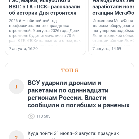
ГЭС, марки, искусство и
На водоёмах Лен
ВВП: в ГК «ПСК» рассказали
заработали новы
об истории Дня строителя
станции МегаФон
2026-й — юбилейный год
Инженеры МегаФона ус
профессионального праздника
телеком-оборудование 
строителей. 9 августа 2026 года День
популярных водоёмах
строителя будет отмечаться в 70-й
Ленинградской области
раз. В ГК «ПСК» напомнили о том, как
станции вблизи Лембол
появился праздник и как
Раздолинского озёр, а 
7 августа, 16:20
7 августа, 14:59
поменялась роль строительства.
недалеко от Большого Т
водопада.
ТОП 5
ВСУ ударили дронами и
1
ракетами по одиннадцати
регионам России. Власти
сообщили о погибших и раненых
110 505
Куда пойти 31 июля–2 августа: праздник
2