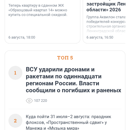
застройщик Лени
Теперь квартиру в сданном ЖК
области» 2026
«Образцовый квартал 14» можно
купить со специальной скидкой.
Группа Аквилон стала 
победителей конкурса 
строительная организа
Ленинградской области 
номинации «Самый
6 августа, 18:00
6 августа, 16:50
клиентоориентированн
застройщик Ленинград
области».
ТОП 5
ВСУ ударили дронами и
1
ракетами по одиннадцати
регионам России. Власти
сообщили о погибших и раненых
107 220
Куда пойти 31 июля–2 августа: праздник
2
флоксов, «Пространственный сдвиг» у
Манежа и «Музыка мира»