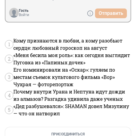
Гость
Отправить
Войти
Кому признаются в любви, а кому разобьют
1
сердце: любовный гороскоп на август
«Меня бесила моя роль»: как сегодня выглядит
2
Пуговка из «Папиных дочек»
Его номинировали на «Оскар»: гуляем по
3
местам съемок культового фильма «Вор»
Чухрая — фоторепортаж
Почему внутри Урана и Нептуна идут дожди
4
из алмазов? Разгадка удивила даже ученых
«Дед разбушевался»: SHAMAN довел Мизулину
5
— что он натворил
ПРИСОЕДИНИТЬСЯ