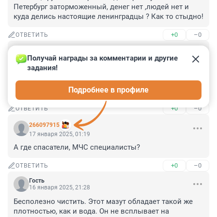
Петербург заторможенный, денег нет ,людей нет и 
куда делись настоящие ленинградцы ? Как то стыдно!
+0
–0
ОТВЕТИТЬ
Гость
18 января 2025, 10:09
Получай награды за комментарии и другие 
задания!
Это не первый автобус. Первый уже уехал. И 
организован он был не силами ВООП а силами 
Подробнее в профиле
неравнодушных граждан частными спонсорами
+0
–0
ОТВЕТИТЬ
266097915
17 января 2025, 01:19
А где спасатели, МЧС специалисты?
+0
–0
ОТВЕТИТЬ
Гость
16 января 2025, 21:28
Бесполезно чистить. Этот мазут обладает такой же 
плотностью, как и вода. Он не всплывает на 