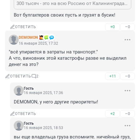
300 тысяч - это на всю Россию от Калининграда до Камчатки, и это вместе с бухгалтерами, кадрами, МТО, руководителями всех видов. Работать по прямому профилю - часто (и много где) и так некому
Вот булгахтеров своих пусть и грузят в бусик!
+0
–0
ОТВЕТИТЬ
DEMOMON
16 января 2025, 17:32
"всё упирается в затраты на транспорт."

А что, виновник этой катастрофы разве не выделил 
денег на это?
+11
–0
ОТВЕТИТЬ
2
Гость
16 января 2025, 17:36
DEMOMON, у него другие приоритеты!
+2
–0
ОТВЕТИТЬ
Гость
16 января 2025, 18:53
вы еще владельца груза вспомните. ничейный груз, 