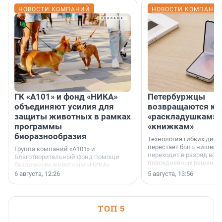
НОВОСТИ КОМПАНИЙ
НОВОСТИ КОМПАНИ
ГК «А101» и фонд «НИКА»
Петербуржцы
объединяют усилия для
возвращаются к
защиты животных в рамках
«раскладушкам» 
программы
«книжкам»
биоразнообразия
Технология гибких дисп
перестает быть нишевы
Группа компаний «А101» и
переходит в разряд вос
Благотворительный фонд помощи
повседневных решений
бездомным животным «НИКА»
заключили соглашение о
6 августа, 12:26
5 августа, 13:56
стратегическом сотрудничестве.
ТОП 5