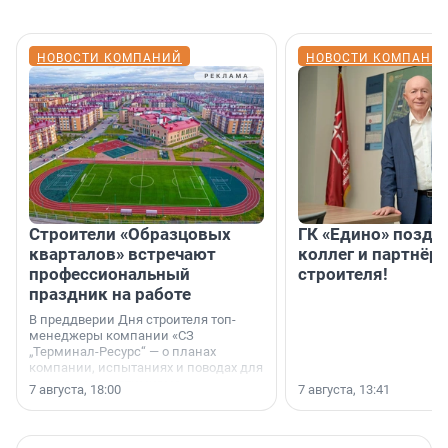
НОВОСТИ КОМПАНИЙ
НОВОСТИ КОМПАНИ
Строители «Образцовых
ГК «Едино» поздр
кварталов» встречают
коллег и партнёр
профессиональный
строителя!
праздник на работе
В преддверии Дня строителя топ-
менеджеры компании «СЗ
„Терминал-Ресурс“ — о планах
компании, испытаниях и поводах для
осторожного оптимизма.
7 августа, 18:00
7 августа, 13:41