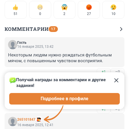
51
0
2
27
10
КОММЕНТАРИИ
17
Гость
16 января 2025, 13:42
Некоторым людям нужно рождаться футбольным 
мячом, с повышенным чувством восприятия.
+1
–0
Получай награды за комментарии и другие 
Гость
16 января 2025, 13:18
задания!
Может просто ехали вместе с котом зайцами, отошли 
Подробнее в профиле
на время, а поезд ушёл.
+1
–1
265101847
16 января 2025, 12:41