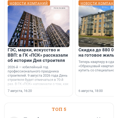
НОВОСТИ КОМПАНИЙ
НОВОСТИ КОМПАНИ
ГЭС, марки, искусство и
Скидка до 880 00
ВВП: в ГК «ПСК» рассказали
на готовое жильё
об истории Дня строителя
Теперь квартиру в сда
«Образцовый квартал 1
2026-й — юбилейный год
купить со специальной 
профессионального праздника
строителей. 9 августа 2026 года День
строителя будет отмечаться в 70-й
раз. В ГК «ПСК» напомнили о том, как
появился праздник и как
7 августа, 16:20
6 августа, 18:00
поменялась роль строительства.
ТОП 5