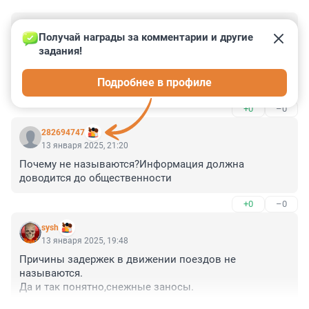
Гость
14 января 2025, 04:53
Получай награды за комментарии и другие 
задания!
Очередные прыгающие под поезд попались или 
токоприемники перегружены были из-за непогоды на 
Подробнее в профиле
поверхности?
+0
–0
282694747
13 января 2025, 21:20
Почему не называются?Информация должна 
доводится до общественности
+0
–0
sysh
13 января 2025, 19:48
Причины задержек в движении поездов не 
называются.

Да и так понятно,снежные заносы.