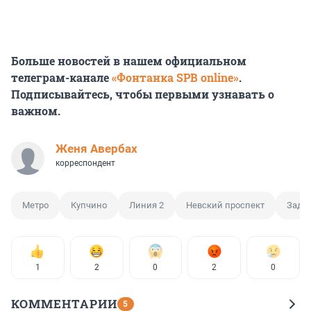
Больше новостей в нашем официальном
телеграм-канале
«Фонтанка SPB online»
.
Подписывайтесь, чтобы первыми узнавать о
важном.
Женя Авербах
корреспондент
Метро
Купчино
Линия 2
Невский проспект
Заде
1
2
0
2
0
КОММЕНТАРИИ
5