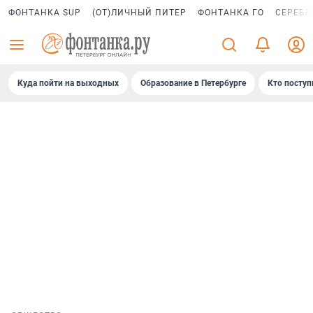
ФОНТАНКА SUP
(ОТ)ЛИЧНЫЙ ПИТЕР
ФОНТАНКА ГО
СЕРЕБР
Куда пойти на выходных
Образование в Петербурге
Кто поступ