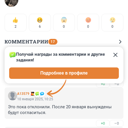
2
6
0
0
0
КОММЕНТАРИИ
17
Получай награды за комментарии и другие 
Гость
10 января 2025, 10:28
задания!
Да, не в курсе немцы русской народной мудрости. Я 
Подробнее в профиле
про "скупой ...". А во чем подумали?
+0
–0
А13579
10 января 2025, 10:25
Это пока отклонили. После 20 января вынуждены 
будут согласиться.
+0
–0