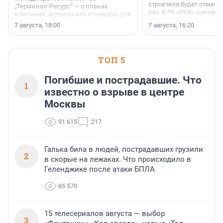
строителя будет отмечат
„Терминал-Ресурс“ — о планах
раз. В ГК «ПСК» напомни
компании, испытаниях и поводах для
появился праздник и к
осторожного оптимизма.
7 августа, 18:00
7 августа, 16:20
поменялась роль строит
ТОП 5
Погибшие и пострадавшие. Что
1
известно о взрыве в центре
Москвы
91 615
217
Галька била в людей, пострадавших грузили
2
в скорые на лежаках. Что происходило в
Геленджике после атаки БПЛА
85 570
15 телесериалов августа — выбор
3