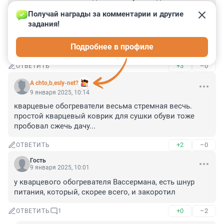
то выводы, не отказываться же от использования 
Получай награды за комментарии и другие 
всех "кварцевых обогревателей", что бы под этим не 
задания!
подразумевалось. Может ребенок с ним "играл", 
может белье на нем сушили, что запрещено 
Подробнее в профиле
инструкцией, и т.п.
+3
–0
ОТВЕТИТЬ
A chto,b,esly-net?
9 января 2025, 10:14
кварцевые обогреватели весьма стремная весчь. 
простой кварцевый коврик для сушки обуви тоже 
пробовал сжечь дачу...
+2
–0
ОТВЕТИТЬ
Гость
9 января 2025, 10:01
у кварцевого обогревателя Вассермана, есть шнур 
питания, который, скорее всего, и закоротил
+0
–2
ОТВЕТИТЬ
1