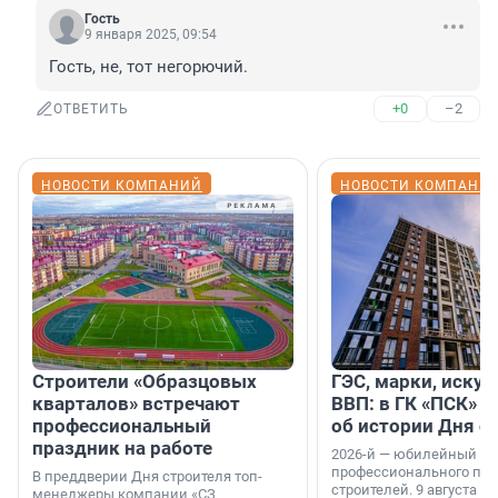
Гость
9 января 2025, 09:54
Гость, не, тот негорючий.
+0
–2
ОТВЕТИТЬ
НОВОСТИ КОМПАНИЙ
НОВОСТИ КОМПАНИ
Строители «Образцовых
ГЭС, марки, искус
кварталов» встречают
ВВП: в ГК «ПСК» р
профессиональный
об истории Дня с
праздник на работе
2026-й — юбилейный го
профессионального пр
В преддверии Дня строителя топ-
строителей. 9 августа 2
менеджеры компании «СЗ