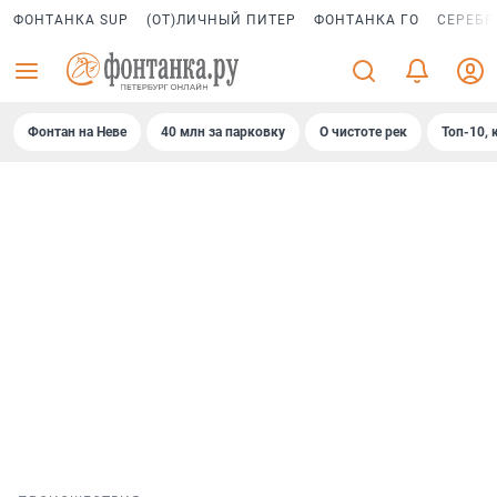
ФОНТАНКА SUP
(ОТ)ЛИЧНЫЙ ПИТЕР
ФОНТАНКА ГО
СЕРЕБР
Фонтан на Неве
40 млн за парковку
О чистоте рек
Топ-10, 