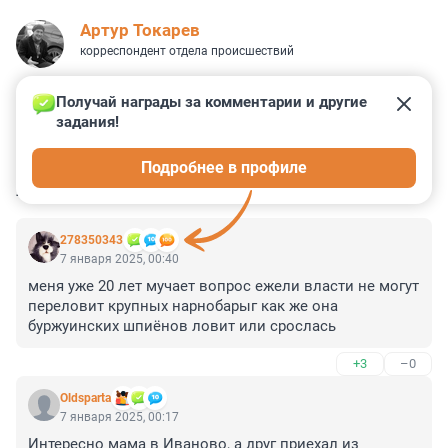
Артур Токарев
корреспондент отдела происшествий
Получай награды за комментарии и другие 
задания!
7
21
29
48
126
Подробнее в профиле
КОММЕНТАРИИ
124
278350343
7 января 2025, 00:40
меня уже 20 лет мучает вопрос ежели власти не могут 
переловит крупных нарнобарыг как же она 
буржуинских шпиёнов ловит или срослась
+3
–0
Oldsparta
7 января 2025, 00:17
Интересно мама в Иваново, а друг приехал из 