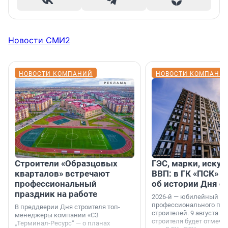
Новости СМИ2
НОВОСТИ КОМПАНИЙ
НОВОСТИ КОМПАНИ
Строители «Образцовых
ГЭС, марки, искус
кварталов» встречают
ВВП: в ГК «ПСК» р
профессиональный
об истории Дня с
праздник на работе
2026-й — юбилейный го
профессионального пр
В преддверии Дня строителя топ-
строителей. 9 августа 2
менеджеры компании «СЗ
строителя будет отмечат
„Терминал-Ресурс“ — о планах