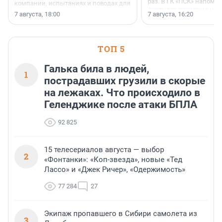
раз. В ГК «ПСК» напомни
компании, испытаниях и поводах для
появился праздник и к
осторожного оптимизма.
7 августа, 18:00
7 августа, 16:20
поменялась роль строит
ТОП 5
Галька била в людей,
1
пострадавших грузили в скорые
на лежаках. Что происходило в
Геленджике после атаки БПЛА
92 825
15 телесериалов августа — выбор
2
«Фонтанки»: «Коп-звезда», новые «Тед
Лассо» и «Джек Ричер», «Одержимость»
77 284
27
Экипаж пропавшего в Сибири самолета из
3