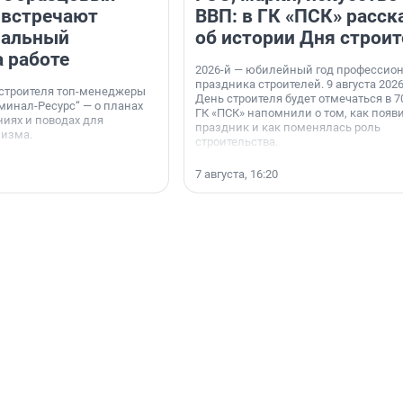
 встречают
ВВП: в ГК «ПСК» расск
нальный
об истории Дня строит
а работе
2026-й — юбилейный год профессио
праздника строителей. 9 августа 2026
 строителя топ-менеджеры
День строителя будет отмечаться в 70
минал-Ресурс“ — о планах
ГК «ПСК» напомнили о том, как появ
иях и поводах для
праздник и как поменялась роль
мизма.
строительства.
7 августа, 16:20