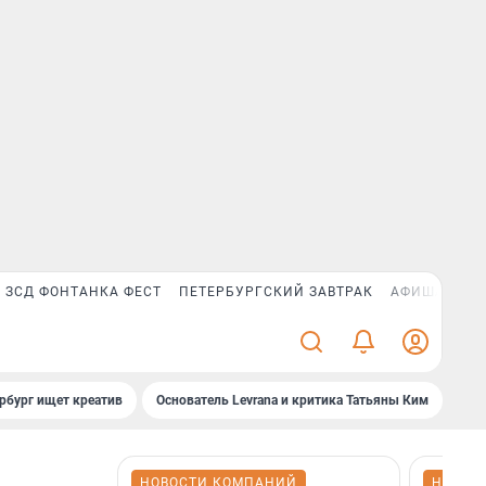
ЗСД ФОНТАНКА ФЕСТ
ПЕТЕРБУРГСКИЙ ЗАВТРАК
АФИША PLUS
рбург ищет креатив
Основатель Levrana и критика Татьяны Ким
Зач
НОВОСТИ КОМПАНИЙ
НОВОС