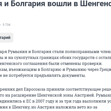
 и Болгария вошли в Шенген
5 734
тарий
варя Румыния и Болгария стали полноправными чле
ы и на сухопутных границах обоих государств с оста
нгенского соглашения были отменены проверки.
кам, въезжающим в Болгарию и Румынию через Грец
е не потребуется предъявлять документы.
ренних дел Евросоюза приняли соответствующее реш
ето на расширение Шенгенской зоны Австрией. Румын
динились к ЕС в 2007 году и за три года выполнили у
ния к Шенгену, но Австрия наложила вето из-за