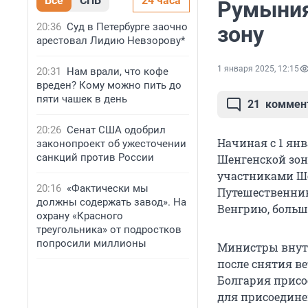
Все
СПБ
24 часа
Румыния
20:36
Суд в Петербурге заочно
зону
арестовал Лидию Невзорову*
1 января 2025, 12:15
20:31
Нам врали, что кофе
вреден? Кому можно пить до
пяти чашек в день
21
коммен
20:26
Сенат США одобрил
Начиная с 1 ян
законопроект об ужесточении
санкций против России
Шенгенской зон
участниками Ше
20:16
«Фактически мы
Путешественни
должны содержать завод». На
Венгрию, больш
охрану «Красного
треугольника» от подростков
попросили миллионы
Министры внут
после снятия в
Болгария присое
для присоедине