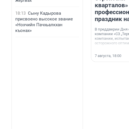
жертвах
кварталов»
профессио
18:13
Сыну Кадырова
праздник н
присвоено высокое звание
«Нохчийн Пачхьалкхан
В преддверии Дня
къонах»
компании «СЗ „Тер
компании, испытан
осторожного опти
7 августа, 18:00