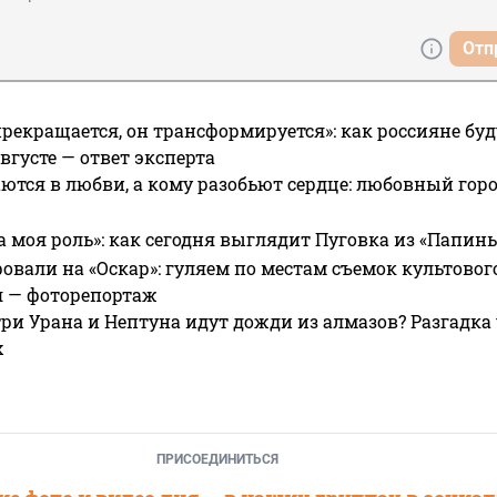
Отп
прекращается, он трансформируется»: как россияне буд
вгусте — ответ эксперта
ются в любви, а кому разобьют сердце: любовный гор
а моя роль»: как сегодня выглядит Пуговка из «Папин
овали на «Оскар»: гуляем по местам съемок культово
я — фоторепортаж
ри Урана и Нептуна идут дожди из алмазов? Разгадка
х
ПРИСОЕДИНИТЬСЯ