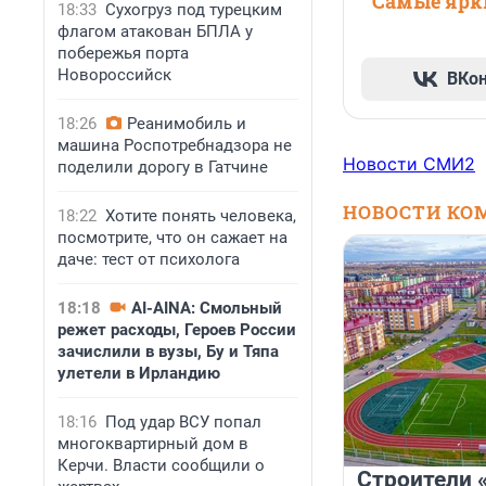
Самые ярки
18:33
Сухогруз под турецким
флагом атакован БПЛА у
побережья порта
Новороссийск
ВКо
18:26
Реанимобиль и
машина Роспотребнадзора не
Новости СМИ2
поделили дорогу в Гатчине
НОВОСТИ КО
18:22
Хотите понять человека,
посмотрите, что он сажает на
даче: тест от психолога
18:18
AI-AINA: Смольный
режет расходы, Героев России
зачислили в вузы, Бу и Тяпа
улетели в Ирландию
18:16
Под удар ВСУ попал
многоквартирный дом в
Керчи. Власти сообщили о
Строители 