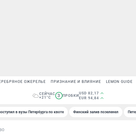
ЕРЕБРЯНОЕ ОЖЕРЕЛЬЕ
ПРИЗНАНИЕ И ВЛИЯНИЕ
LEMON GUIDE
USD 82,17
СЕЙЧАС
3
ПРОБКИ
+21°C
EUR 94,84
поступил в вузы Петербурга по квоте
Финский залив позеленел
Пете
ВО