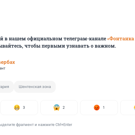
ей в нашем официальном телеграм-канале
«Фонтанка
ывайтесь, чтобы первыми узнавать о важном.
вербах
ент
гария
Шенгенская зона
3
2
1
ыделите фрагмент и нажмите Ctrl+Enter