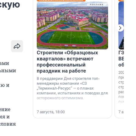
скую
Строители «Образцовых
ГЭС, м
кварталов» встречают
ВВП: в
нами
профессиональный
об ист
льными
праздник на работе
2026-й —
професси
В преддверии Дня строителя топ-
строителе
менеджеры компании «СЗ
ию и
строителя
„Терминал-Ресурс“ — о планах
раз. В ГК
компании, испытаниях и поводах для
появился
осторожного оптимизма.
поменяла
ение
7 августа, 18:00
7 августа,
ия и
словия