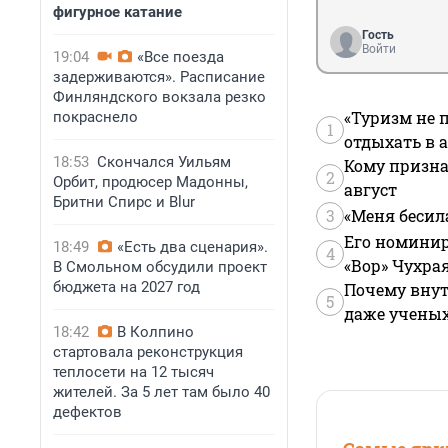
фигурное катание
Гость
Войти
19:04
«Все поезда
задерживаются». Расписание
Финляндского вокзала резко
«Туризм не 
покраснело
1
отдыхать в а
18:53
Скончался Уильям
Кому призна
2
Орбит, продюсер Мадонны,
август
Бритни Спирс и Blur
3
«Меня бесил
Его номинир
18:49
«Есть два сценария».
4
«Вор» Чухра
В Смольном обсудили проект
бюджета на 2027 год
Почему внут
5
даже учены
18:42
В Колпино
стартовала реконструкция
теплосети на 12 тысяч
жителей. За 5 лет там было 40
дефектов