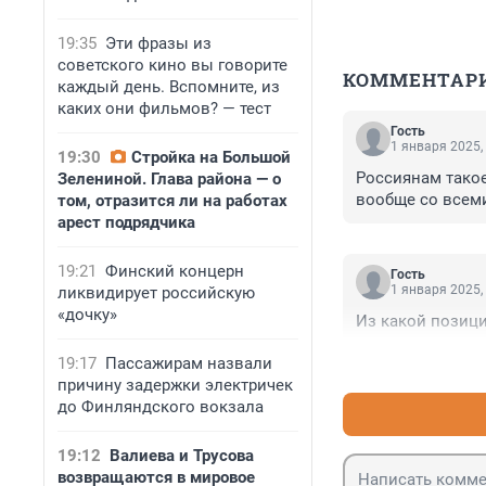
19:35
Эти фразы из
советского кино вы говорите
КОММЕНТАР
каждый день. Вспомните, из
каких они фильмов? — тест
Гость
1 января 2025,
19:30
Стройка на Большой
Россиянам такое
Зелениной. Глава района — о
вообще со всем
том, отразится ли на работах
арест подрядчика
19:21
Финский концерн
Гость
1 января 2025,
ликвидирует российскую
«дочку»
Из какой позици
19:17
Пассажирам назвали
причину задержки электричек
до Финляндского вокзала
19:12
Валиева и Трусова
возвращаются в мировое