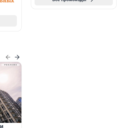
льных
 и
На водоёмах Ленобласти