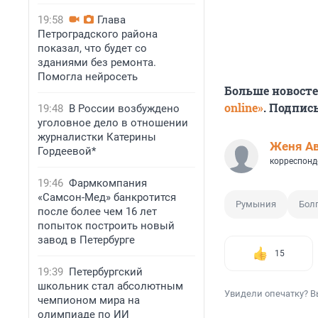
19:58
Глава
Петроградского района
показал, что будет со
зданиями без ремонта.
Помогла нейросеть
Больше новост
online»
. Подпис
19:48
В России возбуждено
уголовное дело в отношении
журналистки Катерины
Женя А
Гордеевой*
корреспонд
19:46
Фармкомпания
«Самсон-Мед» банкротится
Румыния
Бол
после более чем 16 лет
попыток построить новый
завод в Петербурге
15
19:39
Петербургский
школьник стал абсолютным
Увидели опечатку? В
чемпионом мира на
олимпиаде по ИИ