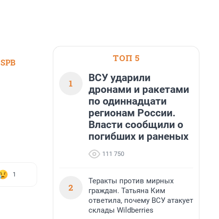
ТОП 5
 SPB
ВСУ ударили
1
дронами и ракетами
по одиннадцати
регионам России.
Власти сообщили о
погибших и раненых
111 750
1
Теракты против мирных
2
граждан. Татьяна Ким
ответила, почему ВСУ атакует
склады Wildberries