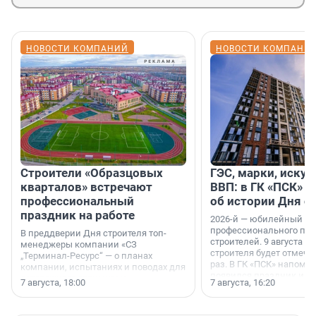
НОВОСТИ КОМПАНИЙ
НОВОСТИ КОМПАНИ
Строители «Образцовых
ГЭС, марки, искус
кварталов» встречают
ВВП: в ГК «ПСК» р
профессиональный
об истории Дня с
праздник на работе
2026-й — юбилейный го
профессионального пр
В преддверии Дня строителя топ-
строителей. 9 августа 2
менеджеры компании «СЗ
строителя будет отмечат
„Терминал-Ресурс“ — о планах
раз. В ГК «ПСК» напомни
компании, испытаниях и поводах для
появился праздник и к
осторожного оптимизма.
7 августа, 18:00
7 августа, 16:20
поменялась роль строит