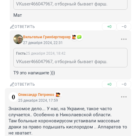
VKuser466047967, отборный бывает фарш.
Мат
+0
–0
ОТВЕТИТЬ
Вильгельм Гринбергперхер
27 декабря 2024, 22:31
Гость
25 декабря 2024, 18:42
VKuser466047967, отборный бывает фарш.
Т9 это напишите )))
+0
–0
ОТВЕТИТЬ
Олександр Петренко
25 декабря 2024, 17:59
Знакомое дело... У нас, на Украине, такое часто 
случается.. Особенно в Николаевской области. 

Там больные короновирусом устаивали массовые 
драки за право подышать кислородом .. Аппаратов то 
не хватает.