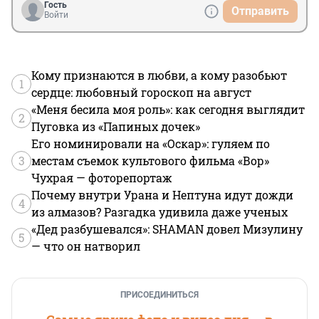
Гость
Отправить
Войти
Кому признаются в любви, а кому разобьют
1
сердце: любовный гороскоп на август
«Меня бесила моя роль»: как сегодня выглядит
2
Пуговка из «Папиных дочек»
Его номинировали на «Оскар»: гуляем по
3
местам съемок культового фильма «Вор»
Чухрая — фоторепортаж
Почему внутри Урана и Нептуна идут дожди
4
из алмазов? Разгадка удивила даже ученых
«Дед разбушевался»: SHAMAN довел Мизулину
5
— что он натворил
ПРИСОЕДИНИТЬСЯ