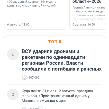
области» 2026
«Образцовый квартал 14» можно
купить со специальной скидкой.
Группа Аквилон стала 
победителей конкурса 
строительная организа
Ленинградской области 
номинации «Самый
6 августа, 18:00
6 августа, 16:50
клиентоориентированн
застройщик Ленинград
области».
ТОП 5
ВСУ ударили дронами и
1
ракетами по одиннадцати
регионам России. Власти
сообщили о погибших и раненых
107 092
Куда пойти 31 июля–2 августа: праздник
2
флоксов, «Пространственный сдвиг» у
Манежа и «Музыка мира»
86 478
7