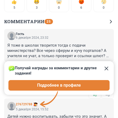
5
3
0
6
0
КОММЕНТАРИИ
25
Гость
6 декабря 2024, 23:32
Я тоже в школах творится тогда с подачи 
министерства? Все через сферум и кучу порталов? А 
учителя не учат, а только проверят и ссылки шлют? А 
учебный планшет не выдают. Учебники то с трудом и 
+0
–0
скрипом
Получай награды за комментарии и другие 
задания!
Гость
6 декабря 2024, 23:28
Подробнее в профиле
Что же тогда с подачи министерства в
+0
–0
276729788
5 декабря 2024, 15:52
Детей нужно воспитывать, забыли что это значит. А 