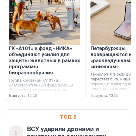
ГК «А101» и фонд «НИКА»
Петербуржцы
объединяют усилия для
возвращаются к
защиты животных в рамках
«раскладушкам» 
программы
«книжкам»
биоразнообразия
Технология гибких дисп
перестает быть нишевы
Группа компаний «А101» и
переходит в разряд вос
Благотворительный фонд помощи
повседневных решений
бездомным животным «НИКА»
заключили соглашение о
6 августа, 12:26
5 августа, 13:56
стратегическом сотрудничестве.
ТОП 5
ВСУ ударили дронами и
1