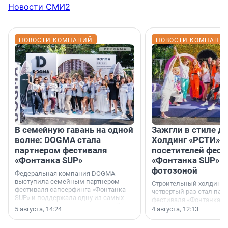
Новости СМИ2
НОВОСТИ КОМПАНИЙ
НОВОСТИ КОМПАНИ
В семейную гавань на одной
Зажгли в стиле ди
волне: DOGMA стала
Холдинг «РСТИ» 
партнером фестиваля
посетителей фест
«Фонтанка SUP»
«Фонтанка SUP» я
фотозоной
Федеральная компания DOGMA
выступила семейным партнером
Строительный холдинг 
фестиваля сапсерфинга «Фонтанка
четвертый раз стал пар
SUP» и поддержала одну из самых
фестиваля «Фонтанка S
ярких и романтичных номинаций —
раз компания стремится
5 августа, 14:24
4 августа, 12:13
«SUP-свадьба».
привезти корпоративну
и подарить настоящий 