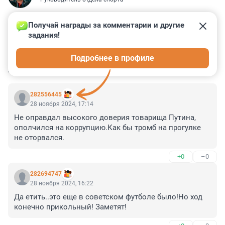
Получай награды за комментарии и другие 
задания!
6
3
1
0
0
Подробнее в профиле
КОММЕНТАРИИ
4
282556445
28 ноября 2024, 17:14
Не оправдал высокого доверия товарища Путина, 
ополчился на коррупцию.Как бы тромб на прогулке 
не оторвался.
+0
–0
282694747
28 ноября 2024, 16:22
Да етить..это еще в советском футболе было!Но ход 
конечно прикольный! Заметят!