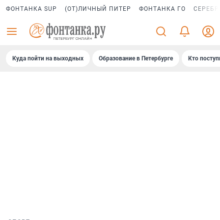
ФОНТАНКА SUP
(ОТ)ЛИЧНЫЙ ПИТЕР
ФОНТАНКА ГО
СЕРЕБР
Куда пойти на выходных
Образование в Петербурге
Кто поступ