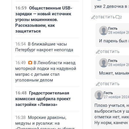
уже 2 девочка в
16:59
Общественные USB-
зарядки — новый источник
ОТВЕТИТЬ
2
угрозы мошенников.
Рассказываем, как
Гость
защититься
28 ноября 20
И парень был 
16:54
В ближайшие часы
Петербург накроет непогода
ОТВЕТИТЬ
Гость
16:49
В Ленобласти наезд
28 ноября 20
моторной лодки на надувной
Может, маньяк
матрас с детьми стал
уголовным делом
ОТВЕТИТЬ
16:48
Градостроительная
Гость
27 ноября 2024
комиссия одобрила проект
застройки «Ливиза»
Плохо учиться, н
выброситься у ш
отметки нет, ник
16:38
Морские драконы,
Ну норм, канечн
медузы и русалки: на