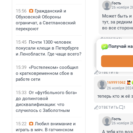
Гость
26 ноября 20
15:56
Гражданский и
Может быть и 
Обуховской Обороны
тут, за редким
ограничат, а Светлановский
во все сторон
перекроют
ОТВЕТИТЬ
15:45
Почти 1300 человек
Получай на
покусали клещи в Петербурге
Гость
26 ноября 2024
и Ленобласти. Где чаще всего?
*****, как так то?
15:39
«Ростелеком» сообщил
ОТВЕТИТЬ
о кратковременном сбое в
работе сети
169991062
26 ноября 2024
15:33
От «футбольного бога»
теперь кто ж её
до допинговой
дисквалификации: что
ОТВЕТИТЬ
1
случилось с Заболотным
Гость
15:22
Любил внимание и
26 ноября 20
играть в мяч. В гатчинском
А тебя кто воз