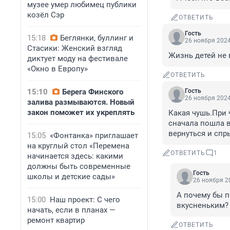
музее умер любимец публики
козёл Сэр
ОТВЕТИТЬ
Гость
15:18
Беглянки, буллинг и
26 ноября 2024
Стасики: Женский взгляд
Жизнь детей не 
диктует моду на фестивале
«Окно в Европу»
ОТВЕТИТЬ
15:10
Берега Финского
Гость
26 ноября 2024
залива размываются. Новый
закон поможет их укреплять
Какая чушь.При 
сначала пошла 
вернуться и спр
15:05
«Фонтанка» приглашает
на круглый стол «Перемена
ОТВЕТИТЬ
1
начинается здесь: какими
должны быть современные
Гость
школы и детские сады»
26 ноября 20
А почему бы п
15:00
Наш проект: С чего
вкусненьким? 
начать, если в планах —
ремонт квартир
ОТВЕТИТЬ