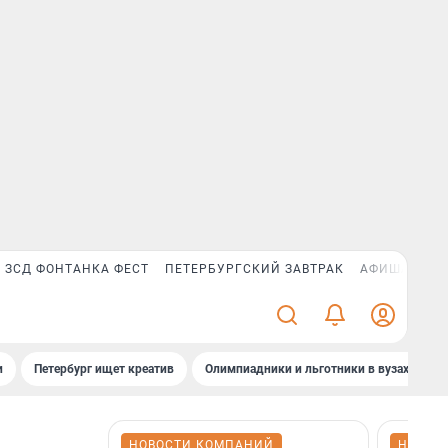
ЗСД ФОНТАНКА ФЕСТ
ПЕТЕРБУРГСКИЙ ЗАВТРАК
АФИША PLUS
и
Петербург ищет креатив
Олимпиадники и льготники в вузах СПб
НОВОСТИ КОМПАНИЙ
НОВОС