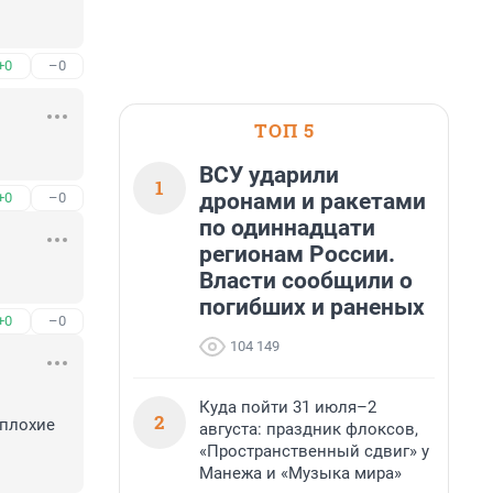
+0
–0
ТОП 5
ВСУ ударили
1
дронами и ракетами
+0
–0
по одиннадцати
регионам России.
Власти сообщили о
погибших и раненых
+0
–0
104 149
Куда пойти 31 июля–2
2
плохие 
августа: праздник флоксов,
«Пространственный сдвиг» у
Манежа и «Музыка мира»