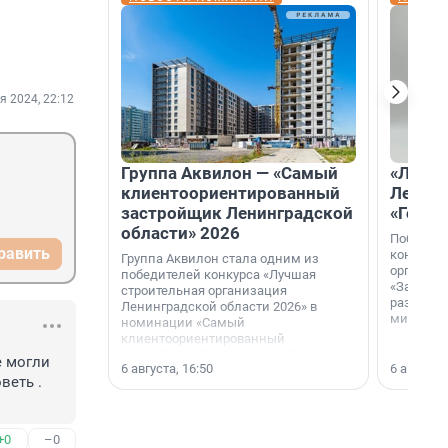
я 2024, 22:12
Группа Аквилон — «Самый
«Лучши
клиентоориентированный
Ленобл
застройщик Ленинградской
«Город
области» 2026
Победите
равить
конкурса
Группа Аквилон стала одним из
организа
победителей конкурса «Лучшая
«За лучш
строительная организация
развития
Ленинградской области 2026» в
микрорай
номинации «Самый
клиентоориентированный
застройщик Ленинградской
 могли 
6 августа, 16:50
6 августа,
области».
еть . 
+0
–0