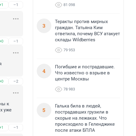
81 098
+1
–1
Теракты против мирных
3
граждан. Татьяна Ким
ответила, почему ВСУ атакует
склады Wildberries
+0
–1
79 953
 
Погибшие и пострадавшие.
4
Что известно о взрыве в
центре Москвы
+0
–2
78 983
ы к 
Галька била в людей,
5
х уже 
пострадавших грузили в
скорые на лежаках. Что
происходило в Геленджике
+1
–1
после атаки БПЛА