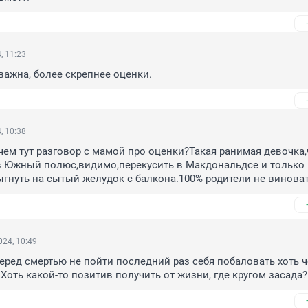
, 11:23
важна, более скрепнее оценки.
, 10:38
чем тут разговор с мамой про оценки?Такая ранимая девочка,ч
в Южный полюс,видимо,перекусить в Макдональдсе и только 
ыгнуть на сытый желудок с балкона.100% родители не винова
24, 10:49
еред смертью не пойти последний раз себя побаловать хоть че
Хоть какой-то позитив получить от жизни, где кругом засада?