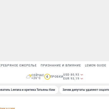
ЕРЕБРЯНОЕ ОЖЕРЕЛЬЕ
ПРИЗНАНИЕ И ВЛИЯНИЕ
LEMON GUIDE
USD 80,93
СЕЙЧАС
4
ПРОБКИ
+26°C
EUR 93,19
ователь Levrana и критика Татьяны Ким
Зачем депутаты удаляют соцсет