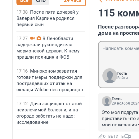
Все
СПБ
24 часа
ПЕРЕЙТИ К ПУ
115 ком
17:38
После пяти дочерей у
Валерия Карпина родился
первый сын
После разговор
дома на проспе
17:27
В Ленобласти
задержали руководителя
мормонской церкви. К нему
пришли полиция и ФСБ
17:16
Минэкономразвития
Гость
готовит меры поддержки для
Войти
пострадавших от атак на
склады Wildberries продавцов
Гость
17:12
Дача защищает от этой
29 ноября 2024
неизлечимой болезни, и на
Это моя подруга
огороде работать не надо:
приставить что э
исследование
мои пожелания 
ОТВЕТИТЬ
2