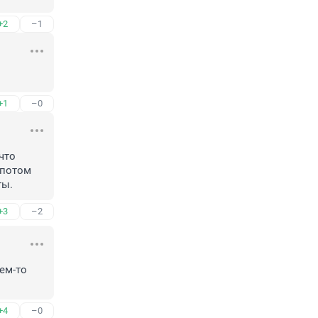
+2
–1
+1
–0
то 
потом 
ты.
+3
–2
м-то 
+4
–0