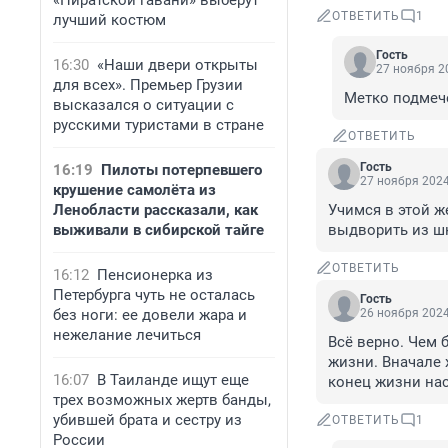
«Пиратской гавани» выберут
ОТВЕТИТЬ
1
лучший костюм
Гость
16:30
«Наши двери открыты
27 ноября 20
для всех». Премьер Грузии
Метко подмеч
высказался о ситуации с
русскими туристами в стране
ОТВЕТИТЬ
Гость
16:19
Пилоты потерпевшего
27 ноября 2024
крушение самолёта из
Ленобласти рассказали, как
Учимся в этой ж
выживали в сибирской тайге
выдворить из шк
ОТВЕТИТЬ
16:12
Пенсионерка из
Петербурга чуть не осталась
Гость
без ноги: ее довели жара и
26 ноября 2024
нежелание лечиться
Всё верно. Чем 
жизни. Вначале х
16:07
В Таиланде ищут еще
конец жизни нас
трех возможных жертв банды,
убившей брата и сестру из
ОТВЕТИТЬ
1
России