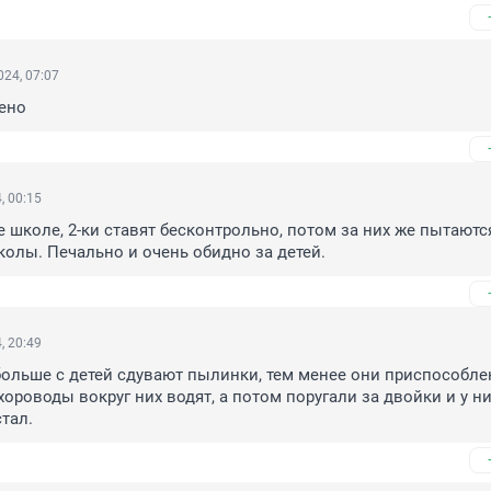
24, 07:07
ено
, 00:15
е школе, 2-ки ставят бесконтрольно, потом за них же пытаются
олы. Печально и очень обидно за детей.
, 20:49
больше с детей сдувают пылинки, тем менее они приспособлен
ороводы вокруг них водят, а потом поругали за двойки и у ни
тал.