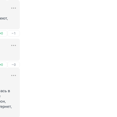
ют, 
+0
–1
+0
–0
сь в 
 
н, 
рнет, 