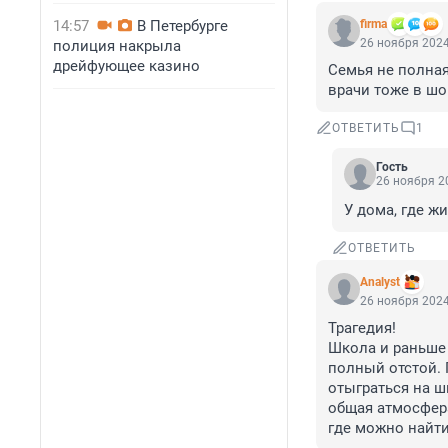
14:57
В Петербурге
firma
26 ноября 2024
полиция накрыла
дрейфующее казино
Семья не полная
врачи тоже в шо
ОТВЕТИТЬ
1
Гость
26 ноября 20
У дома, где жи
ОТВЕТИТЬ
Analyst
26 ноября 2024
Трагедия! 

Школа и раньше 
полный отстой. 
отыграться на ш
общая атмосфера
где можно найт