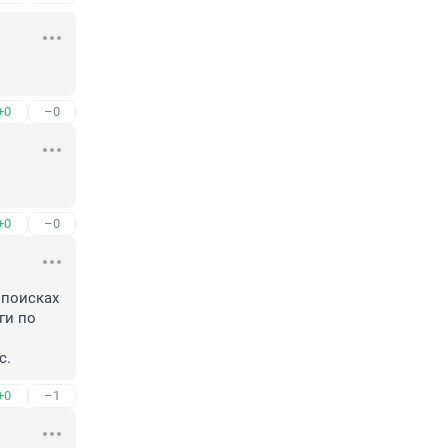
+0
–0
+0
–0
поисках 
и по 
с.
+0
–1