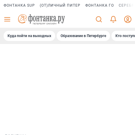
ФОНТАНКА SUP
(ОТ)ЛИЧНЫЙ ПИТЕР
ФОНТАНКА ГО
СЕРЕБР
Куда пойти на выходных
Образование в Петербурге
Кто поступ