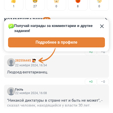
1
27
0
8
0
КОММЕНТАРИИ
25
Получай награды за комментарии и другие 
задания!
Гость
22 ноября 2024, 17:42
Подробнее в профиле
Картошкой объелся ?
+0
–0
282556445
22 ноября 2024, 16:54
Людоед-вегетарианец.
+0
–0
Гость
22 ноября 2024, 16:08
"Никакой диктатуры в стране нет и быть не может", - 
сказал человек, находящийся у власти 30 лет.