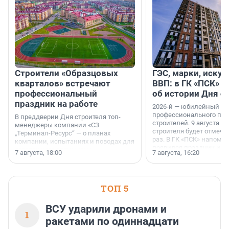
Строители «Образцовых
ГЭС, марки, искус
кварталов» встречают
ВВП: в ГК «ПСК» р
профессиональный
об истории Дня с
праздник на работе
2026-й — юбилейный го
профессионального пр
В преддверии Дня строителя топ-
строителей. 9 августа 2
менеджеры компании «СЗ
строителя будет отмечат
„Терминал-Ресурс“ — о планах
раз. В ГК «ПСК» напомни
компании, испытаниях и поводах для
появился праздник и к
осторожного оптимизма.
7 августа, 18:00
7 августа, 16:20
поменялась роль строит
ТОП 5
ВСУ ударили дронами и
1
ракетами по одиннадцати