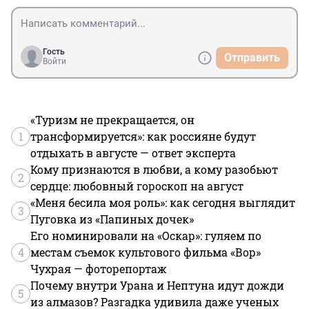
Гость
Отправить
Войти
«Туризм не прекращается, он
1
трансформируется»: как россияне будут
отдыхать в августе — ответ эксперта
Кому признаются в любви, а кому разобьют
2
сердце: любовный гороскоп на август
«Меня бесила моя роль»: как сегодня выглядит
3
Пуговка из «Папиных дочек»
Его номинировали на «Оскар»: гуляем по
4
местам съемок культового фильма «Вор»
Чухрая — фоторепортаж
Почему внутри Урана и Нептуна идут дожди
5
из алмазов? Разгадка удивила даже ученых