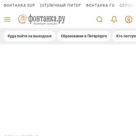
ФОНТАНКА SUP
(ОТ)ЛИЧНЫЙ ПИТЕР
ФОНТАНКА ГО
СЕРЕБР
Куда пойти на выходных
Образование в Петербурге
Кто поступ