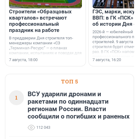
Строители «Образцовых
ГЭС, марки, искус
кварталов» встречают
ВВП: в ГК «ПСК» р
профессиональный
об истории Дня с
праздник на работе
2026-й — юбилейный го
профессионального пр
В преддверии Дня строителя топ-
строителей. 9 августа 2
менеджеры компании «СЗ
строителя будет отмечат
„Терминал-Ресурс“ — о планах
раз. В ГК «ПСК» напомни
компании, испытаниях и поводах для
появился праздник и к
осторожного оптимизма.
7 августа, 18:00
7 августа, 16:20
поменялась роль строит
ТОП 5
ВСУ ударили дронами и
1
ракетами по одиннадцати
регионам России. Власти
сообщили о погибших и раненых
112 043