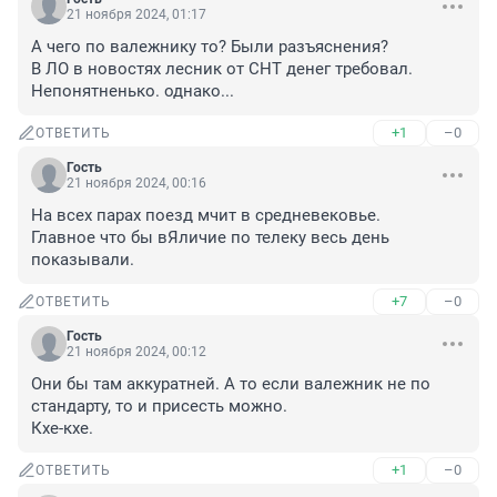
21 ноября 2024, 01:17
А чего по валежнику то? Были разъяснения?

В ЛО в новостях лесник от СНТ денег требовал.

Непонятненько. однако...
+1
–0
ОТВЕТИТЬ
Гость
21 ноября 2024, 00:16
На всех парах поезд мчит в средневековье.

Главное что бы вЯличие по телеку весь день 
показывали.
+7
–0
ОТВЕТИТЬ
Гость
21 ноября 2024, 00:12
Они бы там аккуратней. А то если валежник не по 
стандарту, то и присесть можно.

Кхе-кхе.
+1
–0
ОТВЕТИТЬ