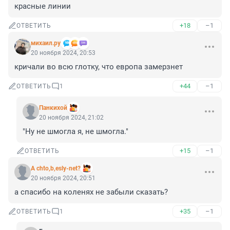
красные линии
+18
–1
ОТВЕТИТЬ
михаил.ру
20 ноября 2024, 20:53
кричали во всю глотку, что европа замерзнет
+44
–1
ОТВЕТИТЬ
1
Панкихой
20 ноября 2024, 21:02
"Ну не шмогла я, не шмогла."
+15
–1
ОТВЕТИТЬ
A chto,b,esly-net?
20 ноября 2024, 20:51
а спасибо на коленях не забыли сказать?
+35
–1
ОТВЕТИТЬ
1