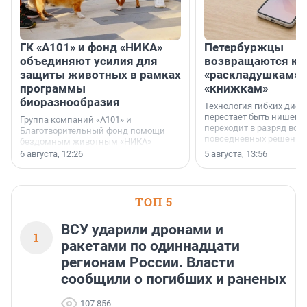
ГК «А101» и фонд «НИКА»
Петербуржцы
объединяют усилия для
возвращаются к
защиты животных в рамках
«раскладушкам» 
программы
«книжкам»
биоразнообразия
Технология гибких дисп
перестает быть нишевы
Группа компаний «А101» и
переходит в разряд вос
Благотворительный фонд помощи
повседневных решений
бездомным животным «НИКА»
заключили соглашение о
6 августа, 12:26
5 августа, 13:56
стратегическом сотрудничестве.
ТОП 5
ВСУ ударили дронами и
1
ракетами по одиннадцати
регионам России. Власти
сообщили о погибших и раненых
107 856