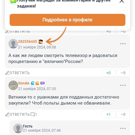
Получай награды за комментарии и другие 
задания!
Гость
21 ноября 2024, 10:09
Подробнее в профиле
как там в песне поется: "А зима будет большая!"
+0
–0
ОТВЕТИТЬ
282556445
21 ноября 2024, 09:08
А как же людям смотреть телевизор и радоваться 
процветанию и "вяличию"России?
+0
–0
ОТВЕТИТЬ
Sonata
21 ноября 2024, 07:35
Ватники-то с ушанками для подданных достаточно 
закупили? Чтоб польты дымом не обванивали.
+1
–0
ОТВЕТИТЬ
1
Гость
21 ноября 2024, 07:46