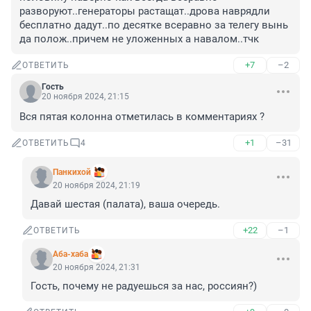
разворуют..генераторы растащат..дрова наврядли 
бесплатно дадут..по десятке всеравно за телегу вынь 
да полож..причем не уложенных а навалом..тчк
+7
–2
ОТВЕТИТЬ
Гость
20 ноября 2024, 21:15
Вся пятая колонна отметилась в комментариях ?
+1
–31
ОТВЕТИТЬ
4
Панкихой
20 ноября 2024, 21:19
Давай шестая (палата), ваша очередь.
+22
–1
ОТВЕТИТЬ
Аба-хаба
20 ноября 2024, 21:31
Гость, почему не радуешься за нас, россиян?)