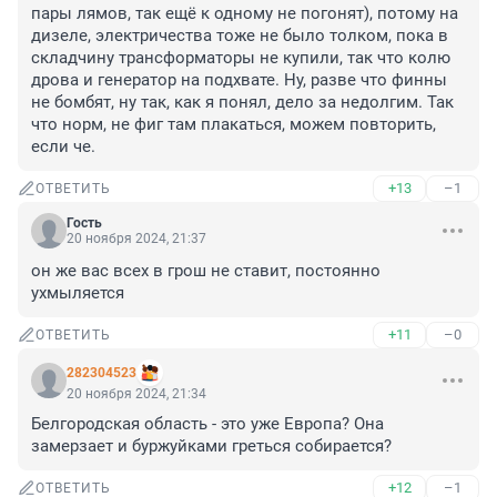
пары лямов, так ещё к одному не погонят), потому на 
дизеле, электричества тоже не было толком, пока в 
складчину трансформаторы не купили, так что колю 
дрова и генератор на подхвате. Ну, разве что финны 
не бомбят, ну так, как я понял, дело за недолгим. Так 
что норм, не фиг там плакаться, можем повторить, 
если че.
+13
–1
ОТВЕТИТЬ
Гость
20 ноября 2024, 21:37
он же вас всех в грош не ставит, постоянно 
ухмыляется
+11
–0
ОТВЕТИТЬ
282304523
20 ноября 2024, 21:34
Белгородская область - это уже Европа? Она 
замерзает и буржуйками греться собирается?
+12
–1
ОТВЕТИТЬ