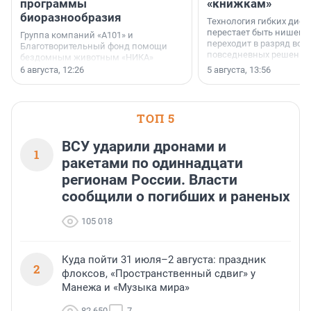
программы
«книжкам»
биоразнообразия
Технология гибких дисп
перестает быть нишевы
Группа компаний «А101» и
переходит в разряд вос
Благотворительный фонд помощи
повседневных решений
бездомным животным «НИКА»
заключили соглашение о
6 августа, 12:26
5 августа, 13:56
стратегическом сотрудничестве.
ТОП 5
ВСУ ударили дронами и
1
ракетами по одиннадцати
регионам России. Власти
сообщили о погибших и раненых
105 018
Куда пойти 31 июля–2 августа: праздник
2
флоксов, «Пространственный сдвиг» у
Манежа и «Музыка мира»
82 650
7