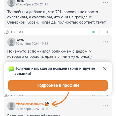
Гость
20 ноября 2024, 21:11
Тут забыли добавить, что 79% россиян не просто 
счастливы, а счастливы, что они не граждане 
Северной Кореи. Тогда да, полностью соответствует.
+0
–0
ОТВЕТИТЬ
Гость
20 ноября 2024, 19:32
Почему-то вспомнился ролик-мем с дедом, у 
которого спросили, нравится ли ему ёлочка))
+2
–0
ОТВЕТИТЬ
Получай награды за комментарии и другие 
задания!
Гость
20 ноября 2024, 19:21
Подробнее в профиле
79% россиян неадекватны чуть более чем полностью
+1
–0
ОТВЕТИТЬ
michailowvladimir25
20 ноября 2024, 18:38