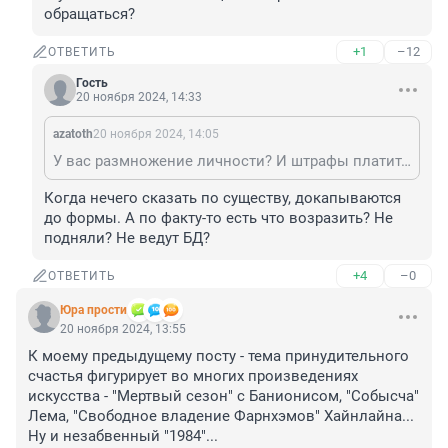
обращаться?
+1
–12
ОТВЕТИТЬ
Гость
20 ноября 2024, 14:33
azatoth
20 ноября 2024, 14:05
У вас размножение личности? И штрафы платите, и на пенсию выйти не можете, и на фронте гибнете. Жуть конечно. За помощью не пробовали обращаться?
Когда нечего сказать по существу, докапываются 
до формы. А по факту-то есть что возразить? Не 
подняли? Не ведут БД?
+4
–0
ОТВЕТИТЬ
Юра прости
20 ноября 2024, 13:55
К моему предыдущему посту - тема принудительного 
счастья фигурирует во многих произведениях 
искусства - "Мертвый сезон" с Банионисом, "Собысча" 
Лема, "Свободное владение Фарнхэмов" Хайнлайна... 
Ну и незабвенный "1984"...