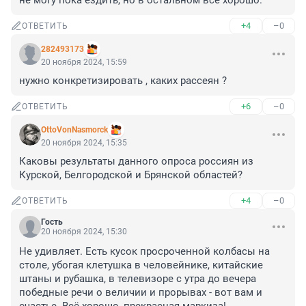
не могу пока ездить, но в остальном всё хорошо.
+4
–0
ОТВЕТИТЬ
282493173
20 ноября 2024, 15:59
нужно конкретизировать , каких рассеян ?
+6
–0
ОТВЕТИТЬ
OttoVonNasmorck
20 ноября 2024, 15:35
Каковы результаты данного опроса россиян из 
Курской, Белгородской и Брянской областей?
+4
–0
ОТВЕТИТЬ
Гость
20 ноября 2024, 15:30
Не удивляет. Есть кусок просроченной колбасы на 
столе, убогая клетушка в человейнике, китайские 
штаны и рубашка, в телевизоре с утра до вечера 
победные речи о величии и прорывах - вот вам и 