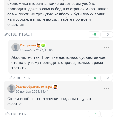
экономика вторична, такие соцопросы удобно 
проводить даже в самых бедных странах мира, нашел 
бомж почти не тронутую колбасу и бутылочку водки 
на мусорке, выпил-закусил, забыл про все и 
счастлив!
+8
–0
ОТВЕТИТЬ
1
Рострелли
20 ноября 2024, 15:05
Абсолютно так. Понятие настолько субъективное, 
что на эту тему проводить опросы, только время 
тратить.
+0
–0
ОТВЕТИТЬ
Отходообразователь.рф
20 ноября 2024, 14:41
Совки вообще генетически созданы ощущать 
счастье.
+7
–1
ОТВЕТИТЬ