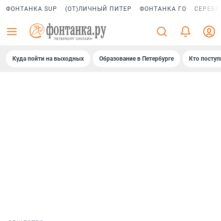
ФОНТАНКА SUP
(ОТ)ЛИЧНЫЙ ПИТЕР
ФОНТАНКА ГО
СЕРЕБР
Куда пойти на выходных
Образование в Петербурге
Кто поступ