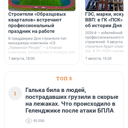
Строители «Образцовых
ГЭС, марки, искус
кварталов» встречают
ВВП: в ГК «ПСК» р
профессиональный
об истории Дня с
праздник на работе
2026-й — юбилейный го
профессионального пр
В преддверии Дня строителя топ-
строителей. 9 августа 2
менеджеры компании «СЗ
строителя будет отмечат
„Терминал-Ресурс“ — о планах
раз. В ГК «ПСК» напомни
компании, испытаниях и поводах для
появился праздник и к
осторожного оптимизма.
7 августа, 18:00
7 августа, 16:20
поменялась роль строит
ТОП 5
Галька била в людей,
1
пострадавших грузили в скорые
на лежаках. Что происходило в
Геленджике после атаки БПЛА
92 030