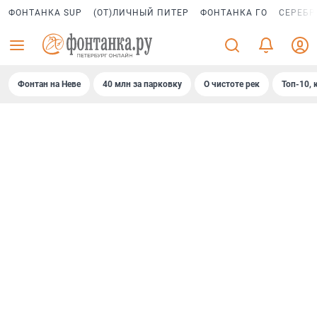
ФОНТАНКА SUP
(ОТ)ЛИЧНЫЙ ПИТЕР
ФОНТАНКА ГО
СЕРЕБР
Фонтан на Неве
40 млн за парковку
О чистоте рек
Топ-10, 