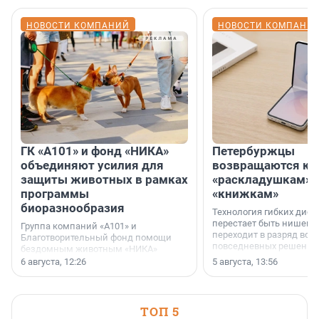
НОВОСТИ КОМПАНИЙ
НОВОСТИ КОМПАНИ
ГК «А101» и фонд «НИКА»
Петербуржцы
объединяют усилия для
возвращаются к
защиты животных в рамках
«раскладушкам» 
программы
«книжкам»
биоразнообразия
Технология гибких дисп
перестает быть нишевы
Группа компаний «А101» и
переходит в разряд вос
Благотворительный фонд помощи
повседневных решений
бездомным животным «НИКА»
заключили соглашение о
6 августа, 12:26
5 августа, 13:56
стратегическом сотрудничестве.
ТОП 5