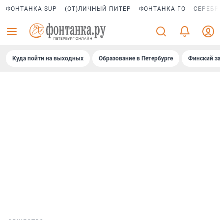
ФОНТАНКА SUP
(ОТ)ЛИЧНЫЙ ПИТЕР
ФОНТАНКА ГО
СЕРЕБР
Куда пойти на выходных
Образование в Петербурге
Финский за