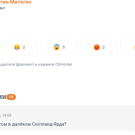
тин Митягин
ент
2
5
2
ыделите фрагмент и нажмите Ctrl+Enter
ИИ
10
, 19:03
том в далёком Скотланд-Ярда?