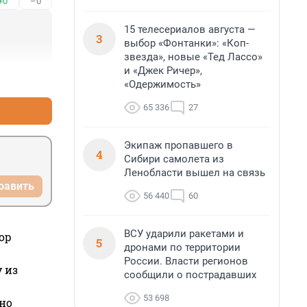
+0
–0
15 телесериалов августа —
3
выбор «Фонтанки»: «Коп-
звезда», новые «Тед Лассо»
и «Джек Ричер»,
+2
–0
«Одержимость»
65 336
27
Экипаж пропавшего в
4
Сибири самолета из
Ленобласти вышел на связь
равить
56 440
60
ВСУ ударили ракетами и
ор
5
дронами по территории
России. Власти регионов
 из
сообщили о пострадавших
53 698
но