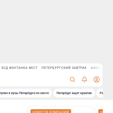
ЗСД ФОНТАНКА ФЕСТ
ПЕТЕРБУРГСКИЙ ЗАВТРАК
АФИША PLUS
тупил в вузы Петербурга по квоте
Петербург ищет креатив
Рейтинги
НОВОСТИ КОМПАНИЙ
НОВОС