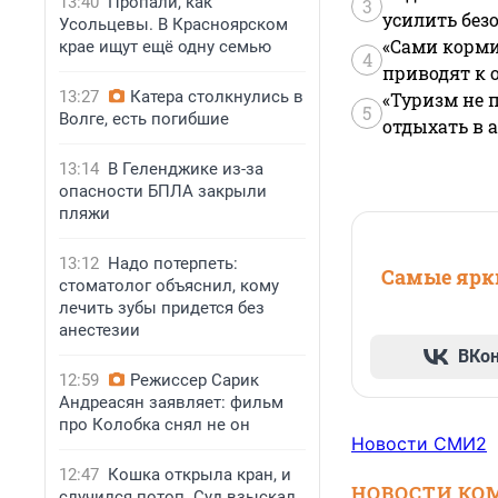
13:40
Пропали, как
3
усилить без
Усольцевы. В Красноярском
«Сами корми
крае ищут ещё одну семью
4
приводят к 
13:27
Катера столкнулись в
«Туризм не 
5
Волге, есть погибшие
отдыхать в а
13:14
В Геленджике из-за
опасности БПЛА закрыли
пляжи
13:12
Надо потерпеть:
Самые ярки
стоматолог объяснил, кому
лечить зубы придется без
анестезии
ВКо
12:59
Режиссер Сарик
Андреасян заявляет: фильм
про Колобка снял не он
Новости СМИ2
12:47
Кошка открыла кран, и
НОВОСТИ КО
случился потоп. Суд взыскал