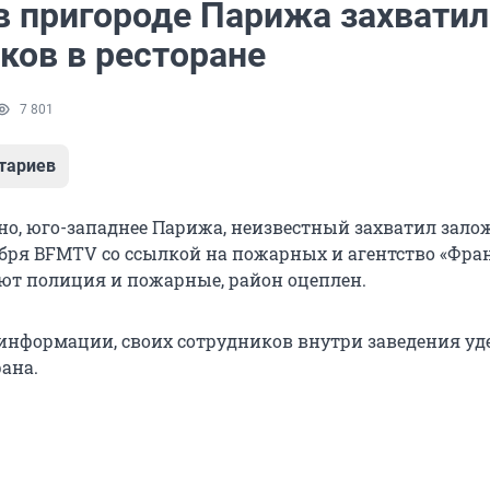
в пригороде Парижа захватил
ков в ресторане
7 801
тариев
но, юго-западнее Парижа, неизвестный захватил зало
ября BFMTV со ссылкой на пожарных и агентство «Фран
ают полиция и пожарные, район оцеплен.
информации, своих сотрудников внутри заведения у
ана.