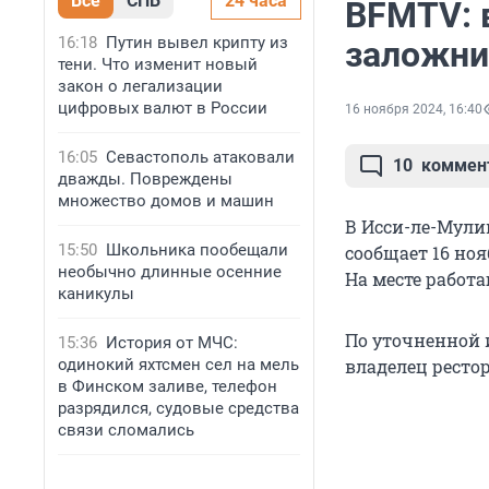
Все
СПБ
24 часа
BFMTV: 
16:18
Путин вывел крипту из
заложни
тени. Что изменит новый
закон о легализации
цифровых валют в России
16 ноября 2024, 16:40
16:05
Севастополь атаковали
10
коммен
дважды. Повреждены
множество домов и машин
В Исси-ле-Мули
15:50
Школьника пообещали
сообщает 16 но
необычно длинные осенние
На месте работ
каникулы
По уточненной 
15:36
История от МЧС:
одинокий яхтсмен сел на мель
владелец рестор
в Финском заливе, телефон
разрядился, судовые средства
связи сломались