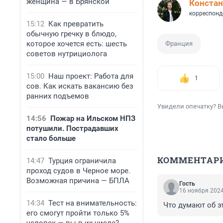
женщина — в Брянской
Констан
корреспонд
15:12
Как превратить
обычную гречку в блюдо,
которое хочется есть: шесть
Франция
советов нутрициолога
15:00
Наш проект: Работа для
1
сов. Как искать вакансию без
ранних подъемов
Увидели опечатку? В
14:56
Пожар на Ильском НПЗ
потушили. Пострадавших
стало больше
КОММЕНТАР
14:47
Турция ограничила
проход судов в Черное море.
Возможная причина — БПЛА
Гость
16 ноября 2024
14:34
Тест на внимательность:
Что думают об э
его смогут пройти только 5%