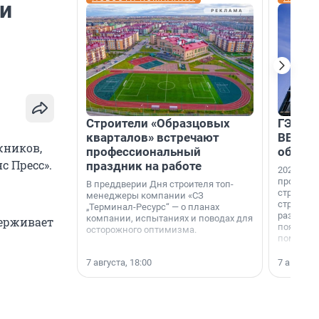
и
Строители «Образцовых
ГЭС, м
кварталов» встречают
ВВП: в
жников,
профессиональный
об ист
с Пресс».
праздник на работе
2026-й —
професси
В преддверии Дня строителя топ-
строителе
менеджеры компании «СЗ
строителя
„Терминал-Ресурс“ — о планах
раз. В ГК
компании, испытаниях и поводах для
держивает
появился
осторожного оптимизма.
поменяла
7 августа, 18:00
7 августа,