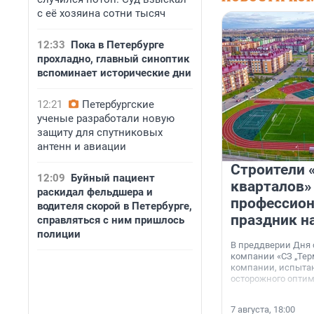
с её хозяина сотни тысяч
12:33
Пока в Петербурге
прохладно, главный синоптик
вспоминает исторические дни
12:21
Петербургские
ученые разработали новую
защиту для спутниковых
антенн и авиации
Строители 
12:09
Буйный пациент
кварталов»
раскидал фельдшера и
профессио
водителя скорой в Петербурге,
праздник н
справляться с ним пришлось
полиции
В преддверии Дня
компании «СЗ „Тер
компании, испытан
осторожного опти
7 августа, 18:00