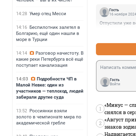
человек — вы в их числе?
Гость
14:28
Умер отец Месси
16 ноября 2024
Отпустили уже в
14:16
Беспилотник залетел в
Болгарию, ещё один нашли в
море в Турции
14:14
Разговор начистоту. В
какие реки Петербурга всё ещё
поступает канализация
14:03
Подробности ЧП в
Гость
Войти
Малой Невке: один из
участников — теплоход, людей
забирали другие суда
«Минус — сл
1
13:52
Россиянки взяли
снялся в се
золото в чемпионате мира по
«Август при
2
академической гребле
знаков зоди
Надвигается