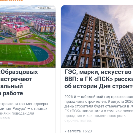
«Образцовых
ГЭС, марки, искусство
 встречают
ВВП: в ГК «ПСК» расск
нальный
об истории Дня строит
а работе
2026-й — юбилейный год профессио
праздника строителей. 9 августа 2026
 строителя топ-менеджеры
День строителя будет отмечаться в 70
минал-Ресурс“ — о планах
ГК «ПСК» напомнили о том, как появ
иях и поводах для
праздник и как поменялась роль
мизма.
строительства.
7 августа, 16:20