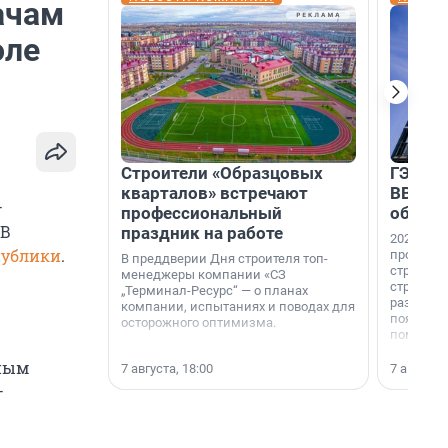
ачам
оле
Строители «Образцовых
ГЭС, м
кварталов» встречают
ВВП: в
—
профессиональный
об ист
 В
праздник на работе
2026-й —
публики
.
професси
В преддверии Дня строителя топ-
строителе
менеджеры компании «СЗ
строителя
„Терминал-Ресурс“ — о планах
раз. В ГК
компании, испытаниях и поводах для
появился
осторожного оптимизма.
поменяла
ьным
7 августа, 18:00
7 августа,
—