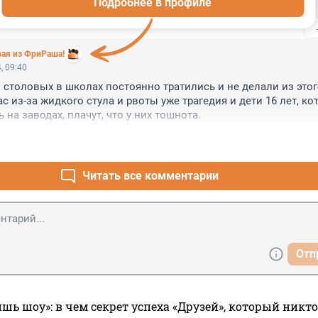
Подробнее в профиле
в туалет. а должны повару ноги мыть и эту воду -- пить.
вая из ФриРаша!
, 09:40
столовых в школах постоянно тратились и не делали из этог
с из-за жидкого стула и рвоты уже трагедия и дети 16 лет, ко
на заводах, плачут, что у них тошнота.
Читать все комментарии
Отп
ишь шоу»: в чем секрет успеха «Друзей», который никто