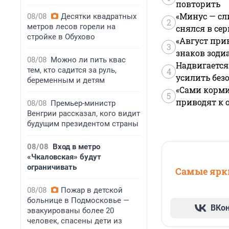
повторить
«Минус — сл
08/08
Десятки квадратных
2
метров лесов горели на
снялся в се
стройке в Обухово
«Август при
3
знаков зоди
08/08
Можно ли пить квас
Надвигается
тем, кто садится за руль,
4
усилить без
беременным и детям
«Сами корми
5
приводят к 
08/08
Премьер-министр
Венгрии рассказал, кого видит
будущим президентом страны
08/08
Вход в метро
«Чкаловская» будут
ограничивать
Самые ярки
08/08
Пожар в детской
больнице в Подмосковье —
ВКо
эвакуированы более 20
человек, спасены дети из