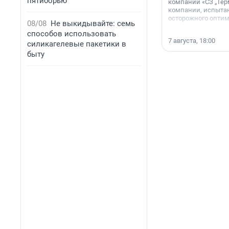
пятиборью
компании «СЗ „Тер
компании, испытан
осторожного опти
08/08
Не выкидывайте: семь
способов использовать
7 августа, 18:00
силикагелевые пакетики в
быту