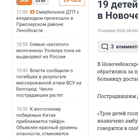
Все
СПБ
24 часа
19 дете
11:00
Смертельное ДТП с
в Новоч
вездеходом произошло в
Приозерском районе
Ленобласти
15 ноября 2024, 08:45
10:50
Семью «веселого
3
коммент
молочника» Уолкера пока не
выдворяют из России
В Новочебоксарс
10:40
Власти сообщили о
обратились за 
погибших в результате
больницу доста
массированной атаки ВСУ на
Белгород. Число
пострадавших растет
Пострадавшим де
10:30
К восточному
«Трое детей го
побережью Китая
назначено амбу
приближается тайфун.
Объявлен красный уровень
говорится в со
опасности, отменяются