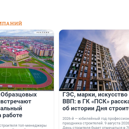
МПАНИЙ
«Образцовых
ГЭС, марки, искусство
 встречают
ВВП: в ГК «ПСК» расск
нальный
об истории Дня строит
а работе
2026-й — юбилейный год профессио
праздника строителей. 9 августа 2026
 строителя топ-менеджеры
День строителя будет отмечаться в 70