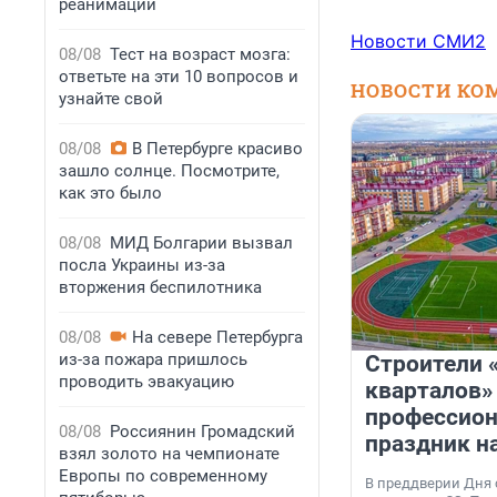
реанимации
Новости СМИ2
08/08
Тест на возраст мозга:
ответьте на эти 10 вопросов и
НОВОСТИ КО
узнайте свой
08/08
В Петербурге красиво
зашло солнце. Посмотрите,
как это было
08/08
МИД Болгарии вызвал
посла Украины из-за
вторжения беспилотника
08/08
На севере Петербурга
из-за пожара пришлось
Строители 
проводить эвакуацию
кварталов»
профессио
08/08
Россиянин Громадский
праздник н
взял золото на чемпионате
Европы по современному
В преддверии Дня