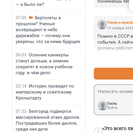
понимаешь бегут 
— а было ли?
07:05
Вертолеты в
Умная и краси
прошлом? Ученые
15 ноября 2024
возвращают в небо
дирижабли — почему они
Помню в СССР в 
уверены, что за ними будущее
события. А сейча
должны работать 
06:03
Осенние каникулы
станут дольше, а зимние
сократят в новом учебном
году: в чём дело
02:14
Историк проведет по
имперскому и советскому
Кронштадту
Гость
Войти
01:53
Белгород подвергся
массированной атаке дронов.
Пострадавших более десяти,
«Это всего л
среди них дети
1