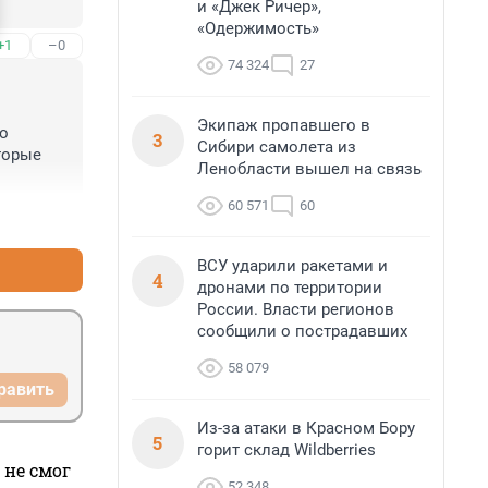
и «Джек Ричер»,
«Одержимость»
+1
–0
74 324
27
Экипаж пропавшего в
о 
3
Сибири самолета из
торые 
Ленобласти вышел на связь
60 571
60
+0
–1
ВСУ ударили ракетами и
4
дронами по территории
России. Власти регионов
сообщили о пострадавших
58 079
равить
Из-за атаки в Красном Бору
5
горит склад Wildberries
 не смог
52 348