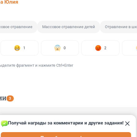
ва Юлия
овое отравление
Массовое отравление детей
Отравление в ш
1
0
2
ыделите фрагмент и нажмите Ctrl+Enter
ИИ
3
, 09:55
Получай награды за комментарии и другие задания!
ьно привередливые стали: приготовишь им филе из гниющей 
щут после этого, приготовишь котлеты с крысятиной -- опять 