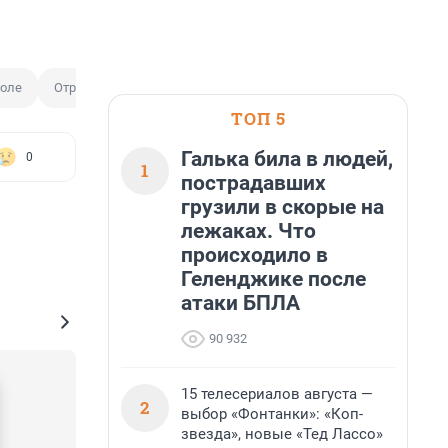
коле
Отравление ребенка
ТОП 5
Галька била в людей,
0
1
пострадавших
грузили в скорые на
лежаках. Что
происходило в
Геленджике после
атаки БПЛА
90 932
15 телесериалов августа —
2
выбор «Фонтанки»: «Коп-
звезда», новые «Тед Лассо»