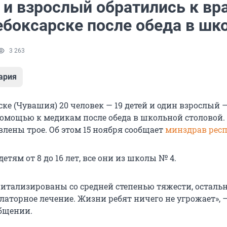
й и взрослый обратились к вр
ебоксарске после обеда в шк
3 263
ария
ке (Чувашия) 20 человек — 19 детей и один взрослый 
помощью к медикам после обеда в школьной столовой.
влены трое. Об этом 15 ноября сообщает
минздрав рес
тям от 8 до 16 лет, все они из школы № 4.
спитализированы со средней степенью тяжести, остал
латорное лечение. Жизни ребят ничего не угрожает», 
общении.