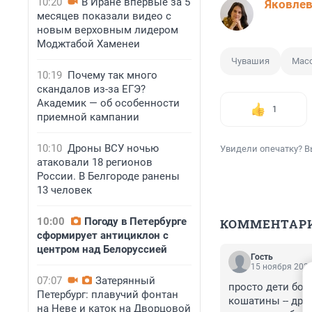
10:20
В Иране впервые за 5
Яковле
месяцев показали видео с
новым верховным лидером
Моджтабой Хаменеи
Чувашия
Масс
10:19
Почему так много
скандалов из-за ЕГЭ?
Академик — об особенности
1
приемной кампании
10:10
Дроны ВСУ ночью
Увидели опечатку? В
атаковали 18 регионов
России. В Белгороде ранены
13 человек
10:00
Погоду в Петербурге
КОММЕНТАР
сформирует антициклон с
центром над Белоруссией
Гость
15 ноября 2024
07:07
Затерянный
просто дети бол
Петербург: плавучий фонтан
кошатины -- дри
на Неве и каток на Дворцовой