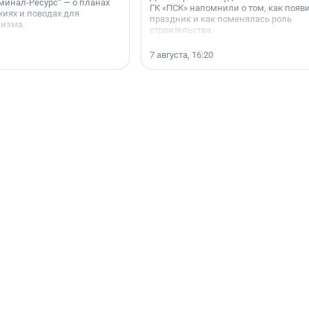
минал-Ресурс“ — о планах
ГК «ПСК» напомнили о том, как появ
иях и поводах для
праздник и как поменялась роль
мизма.
строительства.
7 августа, 16:20