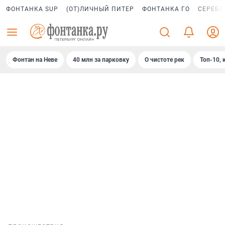
ФОНТАНКА SUP
(ОТ)ЛИЧНЫЙ ПИТЕР
ФОНТАНКА ГО
СЕРЕБР
Фонтан на Неве
40 млн за парковку
О чистоте рек
Топ-10, 