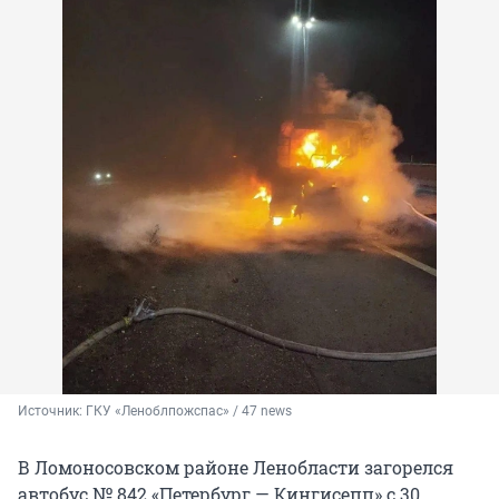
Источник: 
ГКУ «Леноблпожспас» / 47 news
В Ломоносовском районе Ленобласти загорелся
автобус № 842 «Петербург — Кингисепп» с 30