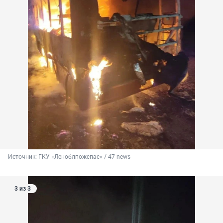
Источник: 
ГКУ «Леноблпожспас» / 47 news
3 из 3