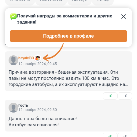
Получай награды за комментарии и другие 
задания!
2
2
5
18
3
Подробнее в профиле
КОММЕНТАРИИ
15
hayalci33
12 ноября 2024, 09:45
Причина возгорания - бешеная эксплуатация. Эти 
пазы не могут постоянно ездить 100 км в час. Это 
городские автобусы, а их эксплуатируют нищадно на 
межгороде. Вот и результат.
+0
–0
Гость
12 ноября 2024, 09:30
Давно пора было на списание!

Автобус сам списался!
+0
–0