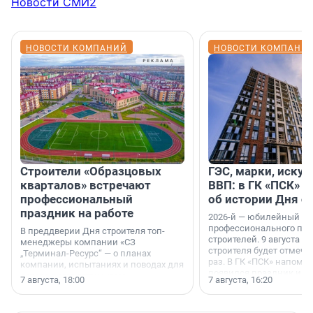
Новости СМИ2
НОВОСТИ КОМПАНИЙ
НОВОСТИ КОМПАНИ
Строители «Образцовых
ГЭС, марки, искус
кварталов» встречают
ВВП: в ГК «ПСК» р
профессиональный
об истории Дня с
праздник на работе
2026-й — юбилейный го
профессионального пр
В преддверии Дня строителя топ-
строителей. 9 августа 2
менеджеры компании «СЗ
строителя будет отмечат
„Терминал-Ресурс“ — о планах
раз. В ГК «ПСК» напомни
компании, испытаниях и поводах для
появился праздник и к
осторожного оптимизма.
7 августа, 18:00
7 августа, 16:20
поменялась роль строит