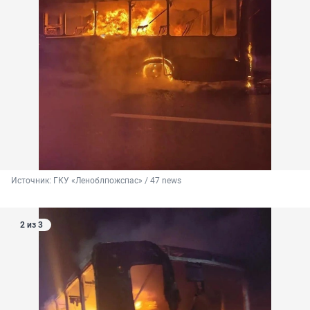
Источник: 
ГКУ «Леноблпожспас» / 47 news
2 из 3