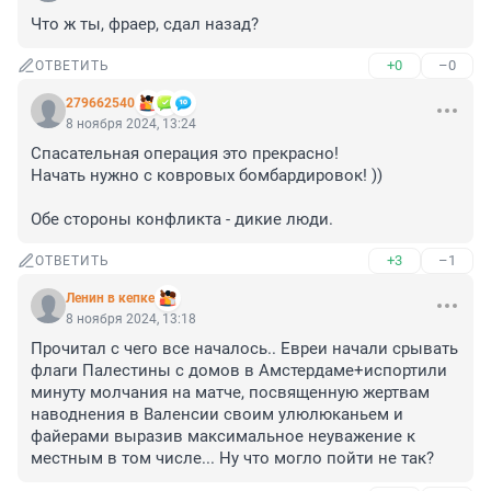
Что ж ты, фраер, сдал назад?
+0
–0
ОТВЕТИТЬ
279662540
8 ноября 2024, 13:24
Спасательная операция это прекрасно!

Начать нужно с ковровых бомбардировок! ))

Обе стороны конфликта - дикие люди.
+3
–1
ОТВЕТИТЬ
Ленин в кепке
8 ноября 2024, 13:18
Прочитал с чего все началось.. Евреи начали срывать 
флаги Палестины с домов в Амстердаме+испортили 
минуту молчания на матче, посвященную жертвам 
наводнения в Валенсии своим улюлюканьем и 
файерами выразив максимальное неуважение к 
местным в том числе... Ну что могло пойти не так?