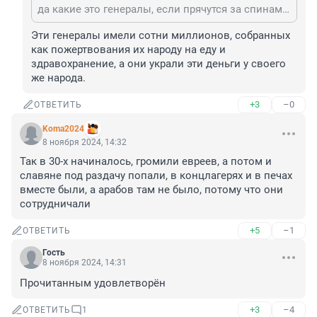
да какие это генералы, если прячутся за спинами мирных жителей?
Эти генералы имели сотни миллионов, собранных 
как пожертвования их народу на еду и 
здравохранение, а они украли эти деньги у своего 
же народа.
+3
–0
ОТВЕТИТЬ
Koma2024
8 ноября 2024, 14:32
Так в 30-х начиналось, громили евреев, а потом и 
славяне под раздачу попали, в концлагерях и в печах 
вместе были, а арабов там не было, потому что они 
сотрудничали
+5
–1
ОТВЕТИТЬ
Гость
8 ноября 2024, 14:31
Прочитанным удовлетворён
+3
–4
ОТВЕТИТЬ
1