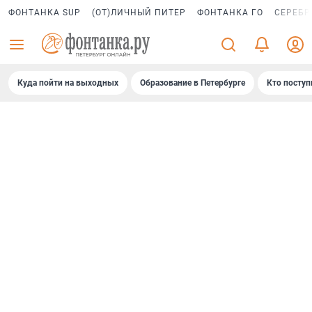
ФОНТАНКА SUP
(ОТ)ЛИЧНЫЙ ПИТЕР
ФОНТАНКА ГО
СЕРЕБР
Куда пойти на выходных
Образование в Петербурге
Кто поступ