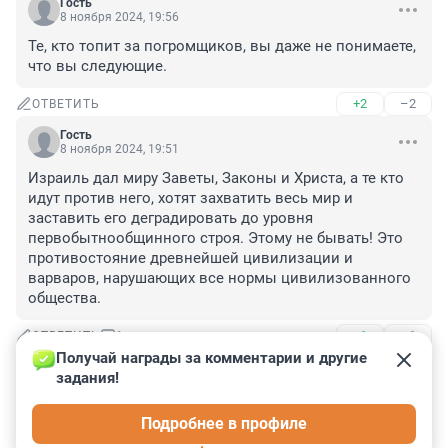
Гость
8 ноября 2024, 19:56
Те, кто топит за погромщиков, вы даже не понимаете, 
что вы следующие.
+2
–2
ОТВЕТИТЬ
Гость
8 ноября 2024, 19:51
Израиль дал миру Заветы, Законы и Христа, а те кто 
идут против него, хотят захватить весь мир и 
заставить его деградировать до уровня 
первобытнообщинного строя. Этому не бывать! Это 
противостояние древнейшей цивилизации и 
варваров, нарушающих все нормы цивилизованного 
общества.
+1
–1
ОТВЕТИТЬ
1
Получай награды за комментарии и другие 
задания!
С шевроном под вальс Валькирий
12 ноября 2024, 11:39
Подробнее в профиле
Израиль кому-то что-то дал задаром??