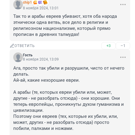
chip1
8 ноября 2024, 13:01
Так то и арабы евреев убивают, хотя оба народа 
этнически одна ветвь, все дело в религии и 
религиозном национализме, который прямо 
прописан в древних талмудах!
+3
–1
ОТВЕТИТЬ
Гость
8 ноября 2024, 13:09
Ага, просто так убили и разрушили, чисто от нечего 
делать. 

Ай-ай, какие нехорошие евреи.

А арабы (те, которых евреи убили или, может, 
другие - не разобрать отсюда) - они хорошие. Они 
теперь европейцы, проникнуты духом гуманизма и 
цивилизации.

Поэтому они евреев (тех, которые их убили, или, 
может, других - не разобрать отсюда) просто 
побили, палками и ножами.
