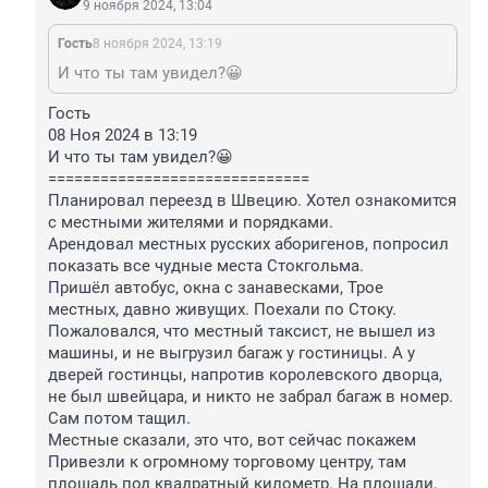
9 ноября 2024, 13:04
Гость
8 ноября 2024, 13:19
И что ты там увидел?😀
Гость

08 Ноя 2024 в 13:19

И что ты там увидел?😀

==============================

Планировал переезд в Швецию. Хотел ознакомится 
с местными жителями и порядками.

Арендовал местных русских аборигенов, попросил 
показать все чудные места Стокгольма.

Пришёл автобус, окна с занавесками, Трое 
местных, давно живущих. Поехали по Стоку. 
Пожаловался, что местный таксист, не вышел из 
машины, и не выгрузил багаж у гостиницы. А у 
дверей гостинцы, напротив королевского дворца, 
не был швейцара, и никто не забрал багаж в номер. 
Сам потом тащил.

Местные сказали, это что, вот сейчас покажем 
Привезли к огромному торговому центру, там 
площадь под квадратный километр. На площади, 