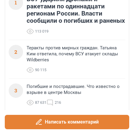
1
ракетами по одиннадцати
регионам России. Власти
сообщили о погибших и раненых
113 019
Теракты против мирных граждан. Татьяна
2
Ким ответила, почему ВСУ атакует склады
Wildberries
90 115
Погибшие и пострадавшие. Что известно о
3
взрыве в центре Москвы
87 631
216
Галька била в людей, пострадавших грузили
Написать комментарий
4
в скорые на лежаках. Что происходило в
Геленджике после атаки БПЛА