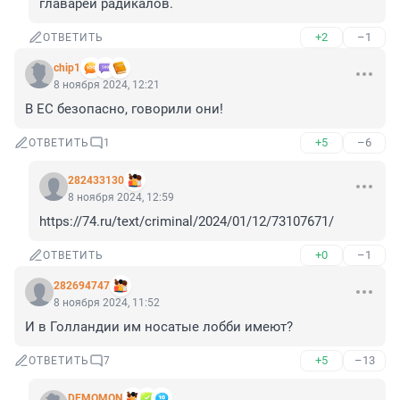
главарей радикалов.
+2
–1
ОТВЕТИТЬ
chip1
8 ноября 2024, 12:21
В ЕС безопасно, говорили они!
+5
–6
ОТВЕТИТЬ
1
282433130
8 ноября 2024, 12:59
https://74.ru/text/criminal/2024/01/12/73107671/
+0
–1
ОТВЕТИТЬ
282694747
8 ноября 2024, 11:52
И в Голландии им носатые лобби имеют?
+5
–13
ОТВЕТИТЬ
7
DEMOMON