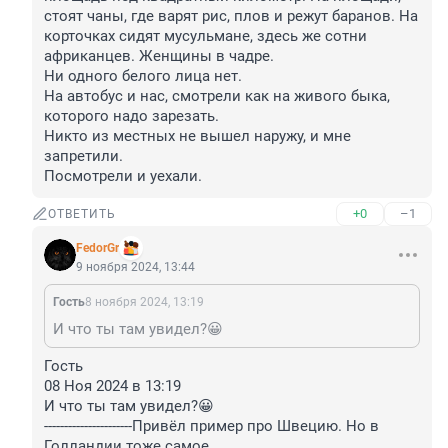
стоят чаны, где варят рис, плов и режут баранов. На 
корточках сидят мусульмане, здесь же сотни 
африканцев. Женщины в чадре. 

Ни одного белого лица нет. 

На автобус и нас, смотрели как на живого быка, 
которого надо зарезать.

Никто из местных не вышел наружу, и мне 
запретили.

Посмотрели и уехали.
+0
–1
ОТВЕТИТЬ
FedorGr
9 ноября 2024, 13:44
Гость
8 ноября 2024, 13:19
И что ты там увидел?😀
Гость

08 Ноя 2024 в 13:19

И что ты там увидел?😀

----------------------Привёл пример про Швецию. Но в 
Голландии тоже самое