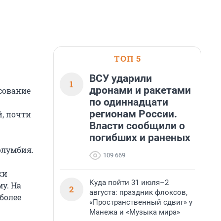
ТОП 5
ВСУ ударили
1
дронами и ракетами
сование
по одиннадцати
регионам России.
й, почти
Власти сообщили о
погибших и раненых
олумбия.
109 669
ки
Куда пойти 31 июля–2
у. На
2
августа: праздник флоксов,
более
«Пространственный сдвиг» у
Манежа и «Музыка мира»