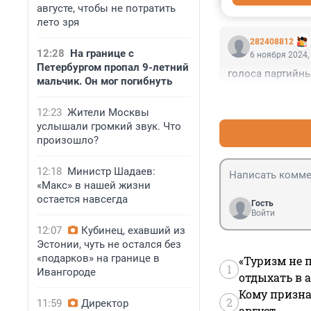
августе, чтобы не потратить
лето зря
282408812
12:28
На границе с
6 ноября 2024,
Петербургом пропал 9-летний
голоса партийны
мальчик. Он мог погибнуть
12:23
Жители Москвы
услышали громкий звук. Что
произошло?
12:18
Министр Шадаев:
«Макс» в нашей жизни
остается навсегда
Гость
Войти
12:07
Кубинец, ехавший из
Эстонии, чуть не остался без
«подарков» на границе в
«Туризм не 
1
Ивангороде
отдыхать в а
Кому призна
2
11:59
Директор
август