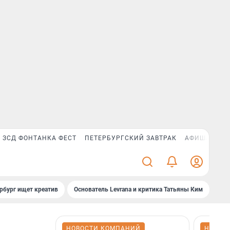
ЗСД ФОНТАНКА ФЕСТ
ПЕТЕРБУРГСКИЙ ЗАВТРАК
АФИША PLUS
рбург ищет креатив
Основатель Levrana и критика Татьяны Ким
Зач
НОВОСТИ КОМПАНИЙ
НОВОС