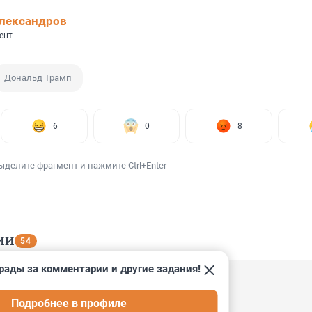
лександров
ент
Дональд Трамп
6
0
8
ыделите фрагмент и нажмите Ctrl+Enter
ИИ
54
рады за комментарии и другие задания!
 10:54
Подробнее в профиле
 есть