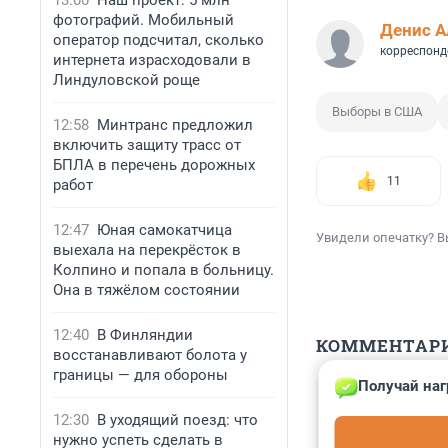
13:00
Наш проект: 5 млн
фотографий. Мобильный
Денис А
оператор подсчитал, сколько
корреспонд
интернета израсходовали в
Линдуловской роще
Выборы в США
12:58
Минтранс предложил
включить защиту трасс от
БПЛА в перечень дорожных
11
работ
12:47
Юная самокатчица
Увидели опечатку? В
выехала на перекрёсток в
Колпино и попала в больницу.
Она в тяжёлом состоянии
12:40
В Финляндии
КОММЕНТАР
восстанавливают болота у
границы — для обороны
Получай наг
Гость
6 ноября 2024,
12:30
В уходящий поезд: что
У людей выборы
нужно успеть сделать в