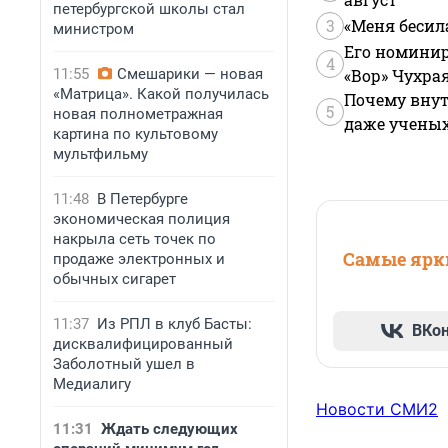
петербургской школы стал
3
«Меня бесил
министром
Его номинир
4
11:55
Смешарики — новая
«Вор» Чухра
«Матрица». Какой получилась
Почему внут
5
новая полнометражная
даже учены
картина по культовому
мультфильму
11:48
В Петербурге
экономическая полиция
накрыла сеть точек по
Самые ярки
продаже электронных и
обычных сигарет
11:37
Из РПЛ в клуб Басты:
ВКо
дисквалифицированный
Заболотный ушел в
Медиалигу
Новости СМИ2
11:31
Ждать следующих