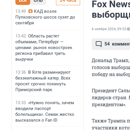
Все
СПБ
24 часа
Fox News
13:49
КАД возле
выборщи
Пулковского шоссе сузят до
сентября
6 ноября 2024, 09:52
13:42
Область растет
объемами, Петербург —
54
коммен
ценами: рынок новостроек
региона прибавил треть
выручки
Дональд Трамп,
голосов выборщи
13:36
В Ялте разминируют
победу на выбо
безэкипажный катер. Всех
просят срочно покинуть
Приморский парк
Президент Саль
лидеров стран.
13:33
«Нужно понять, зачем
президентом».
вводили паспорт
болельщика». Семак жестко
высказался о Fan ID
Также Трампа п
участники кото