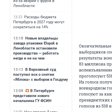
из-за аварии с фурой в
Ленобласти
13:23
Расходы бюджета
Петербурга в 2027 году могут
сократиться на 14%
13:18
Новые владельцы
завода упаковки Elopak в
Окончательные 
Ленобласти остановили
выборщиков сос
производство — работать
результаты все
негде и не на чем
83 миллиона про
13:12
В Верховный суд
волеизъявление
поступил иск о снятии
проголосуют 53
«Яблока» с выборов в Госдуму
Их голоса получ
всенародном го
13:08
В Петербурге
голосуют за ка
представили нового
президентских 
начальника ГУ ФСИН
голосов из 538