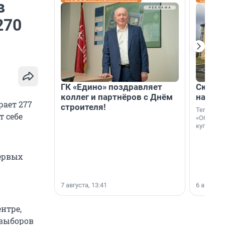
в
270
ГК «Едино» поздравляет
Скидка
коллег и партнёров с Днём
на гот
рает 277
строителя!
Теперь к
т себе
«Образцо
купить с
ервых
7 августа, 13:41
6 августа,
нтре,
 выборов