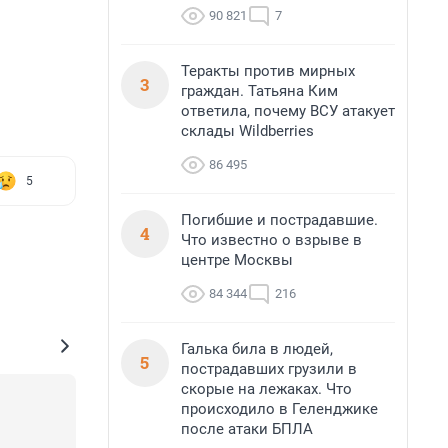
90 821
7
Теракты против мирных
3
граждан. Татьяна Ким
ответила, почему ВСУ атакует
склады Wildberries
86 495
5
Погибшие и пострадавшие.
4
Что известно о взрыве в
центре Москвы
84 344
216
Галька била в людей,
5
пострадавших грузили в
скорые на лежаках. Что
происходило в Геленджике
после атаки БПЛА