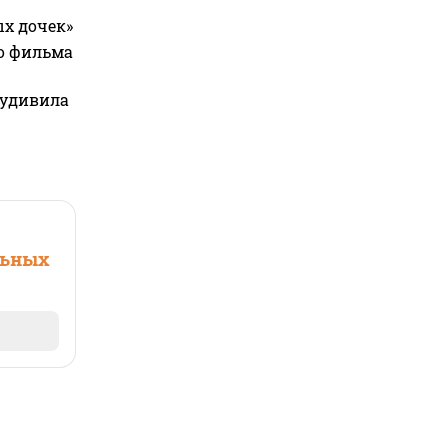
ых дочек»
го фильма
 удивила
льных