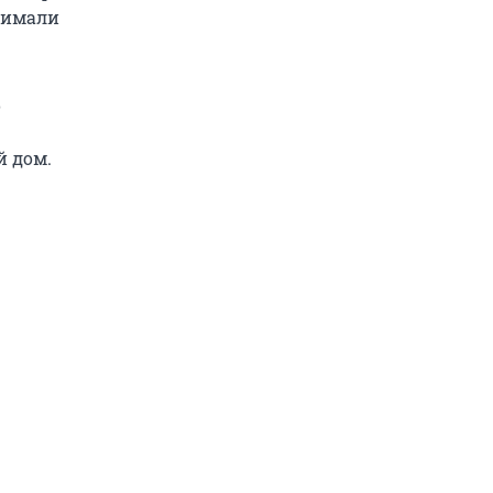
нимали
о
й дом.