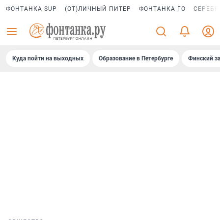
ФОНТАНКА SUP
(ОТ)ЛИЧНЫЙ ПИТЕР
ФОНТАНКА ГО
СЕРЕБР
Куда пойти на выходных
Образование в Петербурге
Финский за