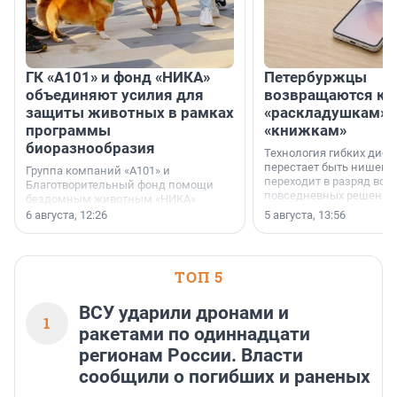
ГК «А101» и фонд «НИКА»
Петербуржцы
объединяют усилия для
возвращаются к
защиты животных в рамках
«раскладушкам» 
программы
«книжкам»
биоразнообразия
Технология гибких дисп
перестает быть нишевы
Группа компаний «А101» и
переходит в разряд вос
Благотворительный фонд помощи
повседневных решений
бездомным животным «НИКА»
заключили соглашение о
6 августа, 12:26
5 августа, 13:56
стратегическом сотрудничестве.
ТОП 5
ВСУ ударили дронами и
1
ракетами по одиннадцати
регионам России. Власти
сообщили о погибших и раненых