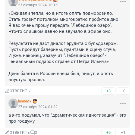
27 октября 2024, 10:15
«Ожидали тепла, но в итоге опять подморозило. 

Стать грозит потолком многократно пробитое дно.

Я вас очень прошу передать “Лебединое озеро”. 

Что-то слишком давно не звучало в эфире оно.

Результата не даст диалог эрудита с бульдозером.

Пусть пройдут балерины, пуантами в сцену стуча,

И уже, наконец, зазвучит “Лебединое озеро” -

Гениальный подарок стране от Петра Ильича»

День балета в России вчера был, пишут, и опять 
впустую прошел.
+3
–0
ОТВЕТИТЬ
iamback
27 октября 2024, 01:32
а я-то подумал, что "драматическая идиотизация" - это 
про госдуму
+5
–1
ОТВЕТИТЬ
3