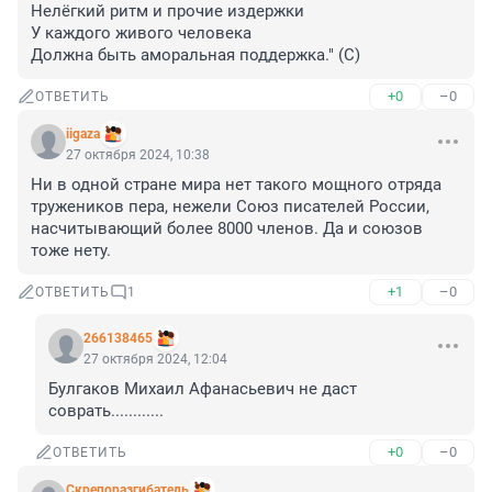
Нелёгкий ритм и прочие издержки

У каждого живого человека

Должна быть аморальная поддержка." (С)
+0
–0
ОТВЕТИТЬ
iigaza
27 октября 2024, 10:38
Ни в одной стране мира нет такого мощного отряда 
тружеников пера, нежели Союз писателей России, 
насчитывающий более 8000 членов. Да и союзов 
тоже нету.
+1
–0
ОТВЕТИТЬ
1
266138465
27 октября 2024, 12:04
Булгаков Михаил Афанасьевич не даст 
соврать............
+0
–0
ОТВЕТИТЬ
Скрепоразгибатель