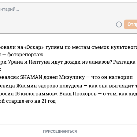
Отп
овали на «Оскар»: гуляем по местам съемок культово
я — фоторепортаж
ри Урана и Нептуна идут дожди из алмазов? Разгадка
х
евался»: SHAMAN довел Мизулину — что он натворил
 певица Жасмин здорово похудела — как она выглядит 
росил 15 килограммов»: Влад Прохоров — о том, как худе
 старше его на 21 год
ПРИСОЕДИНИТЬСЯ