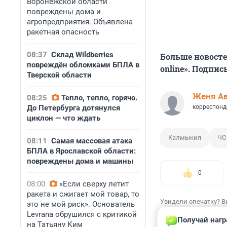
Воронежской области
повреждены дома и
агропредприятия. Объявлена
ракетная опасность
08:37
Склад Wildberries
Больше новосте
повреждён обломками БПЛА в
online». Подпи
Тверской области
Женя А
08:25
Тепло, тепло, горячо.
До Петербурга дотянулся
корреспонд
циклон — что ждать
Калмыкия
ЧС
08:11
Самая массовая атака
БПЛА в Ярославской области:
повреждены дома и машины
0
08:00
«Если сверху летит
ракета и сжигает мой товар, то
Увидели опечатку? В
это не мой риск». Основатель
Levrana обрушился с критикой
Получай нагр
на Татьяну Ким