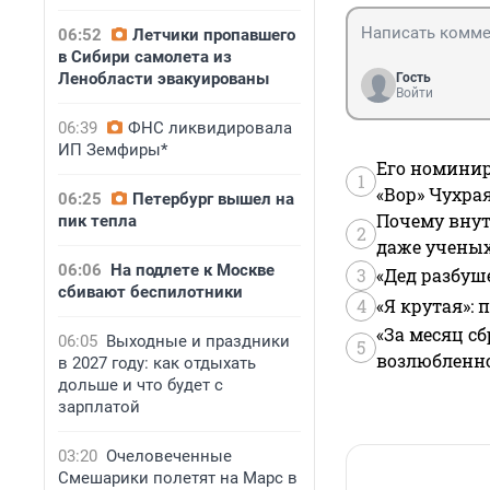
06:52
Летчики пропавшего
в Сибири самолета из
Ленобласти эвакуированы
Гость
Войти
06:39
ФНС ликвидировала
ИП Земфиры*
Его номинир
1
«Вор» Чухра
06:25
Петербург вышел на
Почему внут
пик тепла
2
даже учены
06:06
На подлете к Москве
3
«Дед разбуш
сбивают беспилотники
4
«Я крутая»:
«За месяц сб
06:05
Выходные и праздники
5
возлюбленной
в 2027 году: как отдыхать
дольше и что будет с
зарплатой
03:20
Очеловеченные
Смешарики полетят на Марс в