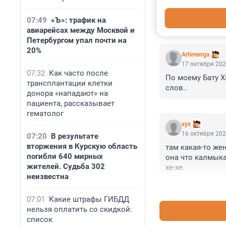
07:49
«Ъ»: трафик на
КОММЕНТАР
авиарейсах между Москвой и
Петербургом упал почти на
20%
Artimenga
17 октября 202
07:32
Как часто после
По моему Бату Х
трансплантации клетки
слов..
донора «нападают» на
пациента, рассказывает
гематолог
хух
16 октября 202
07:20
В результате
вторжения в Курскую область
там какая-то же
погибли 640 мирных
она что калмыка
жителей. Судьба 302
хе-хе.
неизвестна
07:01
Какие штрафы ГИБДД
нельзя оплатить со скидкой:
список