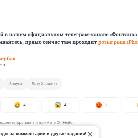
й в нашем официальном телеграм-канале «Фонтанка
сывайтесь, прямо сейчас там проходит
розыгрыш iPhon
вербах
ент
Засуха
Бату Хасиков
4
4
1
ыделите фрагмент и нажмите Ctrl+Enter
ады за комментарии и другие задания!