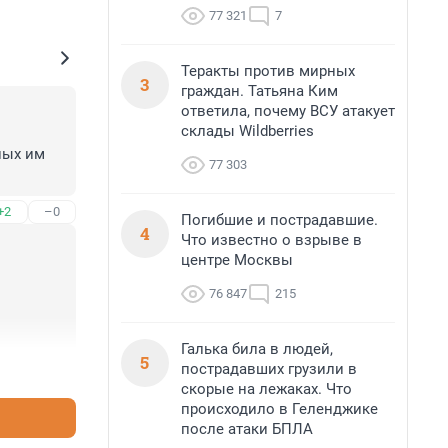
77 321
7
Теракты против мирных
3
граждан. Татьяна Ким
ответила, почему ВСУ атакует
склады Wildberries
ых им 
77 303
+2
–0
Погибшие и пострадавшие.
4
Что известно о взрыве в
центре Москвы
76 847
215
Галька била в людей,
5
пострадавших грузили в
+0
–0
скорые на лежаках. Что
происходило в Геленджике
после атаки БПЛА