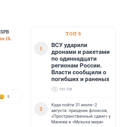
 SPB
ТОП 5
e 16
.
ВСУ ударили
1
дронами и ракетами
по одиннадцати
регионам России.
Власти сообщили о
погибших и раненых
101 729
5
Куда пойти 31 июля–2
2
августа: праздник флоксов,
«Пространственный сдвиг» у
Манежа и «Музыка мира»