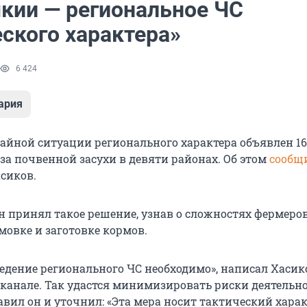
кии — региональное ЧС
ского характера»
6 424
ария
йной ситуации регионального характера объявлен 16
за почвенной засухи в девяти районах. Об этом
сообщ
асиков.
он принял такое решение, узнав о сложностях фермеров
мовке и заготовке кормов.
ведение регионального ЧС необходимо», написал Хасик
-канале. Так удастся минимизировать риски деятельн
вил он и уточнил: «Эта мера носит тактический харак