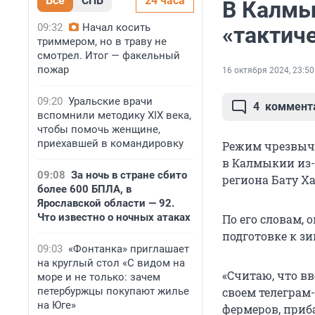
Все
СПБ
24 часа
В Калмы
09:32
Начал косить
«тактиче
триммером, но в траву не
смотрел. Итог — факельный
пожар
16 октября 2024, 23:50
09:20
Уральские врачи
4
коммент
вспомнили методику XIX века,
чтобы помочь женщине,
приехавшей в командировку
Режим чрезвыча
в Калмыкии из-
09:08
За ночь в стране сбито
региона Бату Х
более 600 БПЛА, в
Ярославской области — 92.
Что известно о ночных атаках
По его словам, 
подготовке к зи
09:03
«Фонтанка» приглашает
на круглый стол «С видом на
«Считаю, что в
море и не только: зачем
петербуржцы покупают жилье
своем телеграм
на Юге»
фермеров, приба