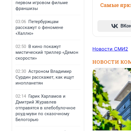
первом игровом фильме
Самые ярки
франшизы
03:06
Петербуржцам
ВКо
расскажут о феномене
«Халлю»
02:50
В кино покажут
Новости СМИ2
мистический триллер «Демон
скорости»
НОВОСТИ КО
02:30
Астроном Владимир
Сурдин расскажет, как ищут
инопланетян
02:14
Гарик Харламов и
Дмитрий Журавлев
отправятся в хлебобулочное
роуд-муви по сказочному
Белогорью