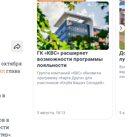
ГК «КВС» расширяет
Дом ил
возможности программы
лучше 
 октября
лояльности
Взвешива
ил
глава
варианто
Группа компаний «КВС» обновила
лишнего 
программу «Карта Друга» для
участников «Клуба Ваших Соседей».
 в
5 августа, 18:13
5 августа,
ов в
ости
тер».