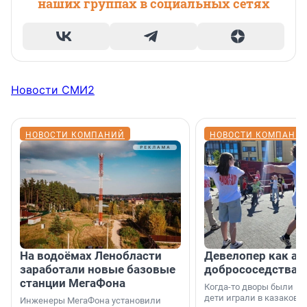
наших группах в социальных сетях
Новости СМИ2
НОВОСТИ КОМПАНИЙ
НОВОСТИ КОМПАНИ
На водоёмах Ленобласти
Девелопер как ар
заработали новые базовые
добрососедства
станции МегаФона
Когда-то дворы были ме
дети играли в казаков-
Инженеры МегаФона установили