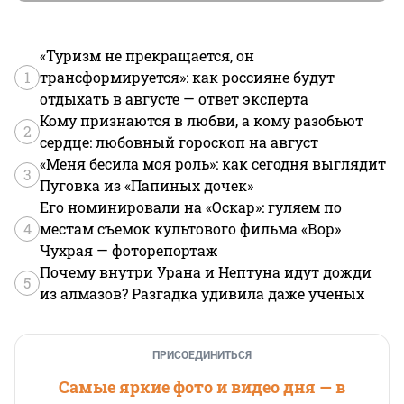
«Туризм не прекращается, он
1
трансформируется»: как россияне будут
отдыхать в августе — ответ эксперта
Кому признаются в любви, а кому разобьют
2
сердце: любовный гороскоп на август
«Меня бесила моя роль»: как сегодня выглядит
3
Пуговка из «Папиных дочек»
Его номинировали на «Оскар»: гуляем по
4
местам съемок культового фильма «Вор»
Чухрая — фоторепортаж
Почему внутри Урана и Нептуна идут дожди
5
из алмазов? Разгадка удивила даже ученых
ПРИСОЕДИНИТЬСЯ
Самые яркие фото и видео дня — в