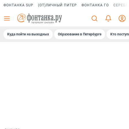
ФОНТАНКА SUP
(ОТ)ЛИЧНЫЙ ПИТЕР
ФОНТАНКА ГО
СЕРЕБР
Куда пойти на выходных
Образование в Петербурге
Кто поступ