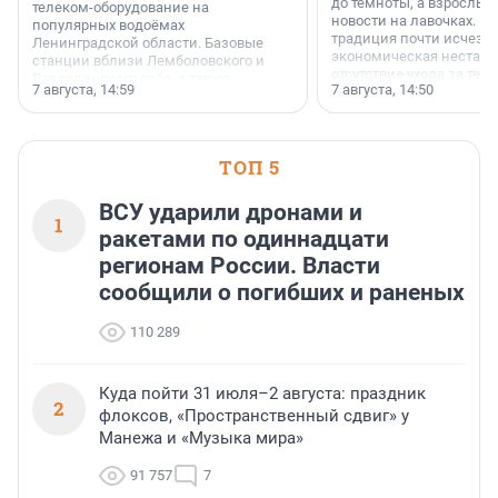
до темноты, а взрослые
телеком-оборудование на
новости на лавочках. В 1
популярных водоёмах
традиция почти исчезл
Ленинградской области. Базовые
экономическая нестаби
станции вблизи Лемболовского и
отсутствие ухода за те
Раздолинского озёр, а также
7 августа, 14:59
7 августа, 14:50
сделали своё дело.
недалеко от Большого Тосненского
водопада.
ТОП 5
ВСУ ударили дронами и
1
ракетами по одиннадцати
регионам России. Власти
сообщили о погибших и раненых
110 289
Куда пойти 31 июля–2 августа: праздник
2
флоксов, «Пространственный сдвиг» у
Манежа и «Музыка мира»
91 757
7