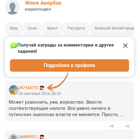
Женя Авербах
корреспондент
Мэр
Сочи
Арест
Растрата
Алексей Копайгородск
Получай награды за комментарии и другие 
задания!
3
5
0
0
2
Подробнее в профиле
КОММЕНТАРИИ
6
267184773
26 сентября 2024, 06:53
Может узаконить, уже, воровство. Ввести 
соответствующие налоги. Все равно ничего в 
путинских эшелонах власти не меняется. Просто, 
одним везёт, не попадаются, а другим нет. Ведь, о 
+0
–0
конфискации, то речи нет. Ну откинется через 5-8 лет, 
и опять в шоколаде, при деньгах. А с такими 
260839511