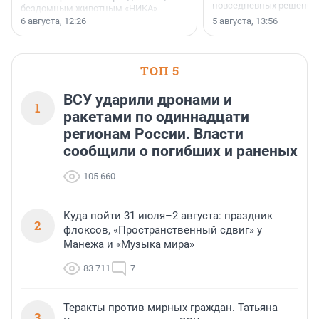
повседневных решений
бездомным животным «НИКА»
заключили соглашение о
6 августа, 12:26
5 августа, 13:56
стратегическом сотрудничестве.
ТОП 5
ВСУ ударили дронами и
1
ракетами по одиннадцати
регионам России. Власти
сообщили о погибших и раненых
105 660
Куда пойти 31 июля–2 августа: праздник
2
флоксов, «Пространственный сдвиг» у
Манежа и «Музыка мира»
83 711
7
Теракты против мирных граждан. Татьяна
3