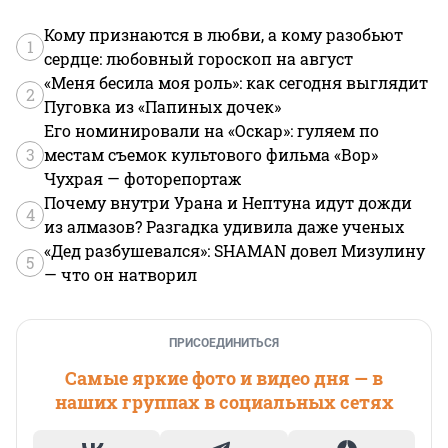
Кому признаются в любви, а кому разобьют
1
сердце: любовный гороскоп на август
«Меня бесила моя роль»: как сегодня выглядит
2
Пуговка из «Папиных дочек»
Его номинировали на «Оскар»: гуляем по
3
местам съемок культового фильма «Вор»
Чухрая — фоторепортаж
Почему внутри Урана и Нептуна идут дожди
4
из алмазов? Разгадка удивила даже ученых
«Дед разбушевался»: SHAMAN довел Мизулину
5
— что он натворил
ПРИСОЕДИНИТЬСЯ
Самые яркие фото и видео дня — в
наших группах в социальных сетях