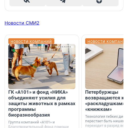
Новости СМИ2
НОВОСТИ КОМПАНИЙ
НОВОСТИ КОМПАНИ
ГК «А101» и фонд «НИКА»
Петербуржцы
объединяют усилия для
возвращаются к
защиты животных в рамках
«раскладушкам» 
программы
«книжкам»
биоразнообразия
Технология гибких дисп
перестает быть нишевы
Группа компаний «А101» и
переходит в разряд вос
Благотворительный фонд помощи